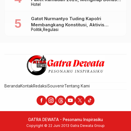
Hotel
Takjil hingga Bukber Mulai Rp88.888
Gatot Nurmantyo Tuding Kapolri
Membangkang Konstitusi, Aktivis
Politik
Regulasi
Tegaskan Polri Tak Punya Sejarah
Berkhianat pada Presiden
Beranda
Kontak
Redaksi
Souvenir
Tentang Kami
GATRA DEWATA - Pesonamu Inspirasiku
Copyright © 22 Juni 2013 Gatra Dewata Group