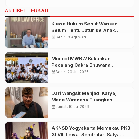
ARTIKEL TERKAIT
Kuasa Hukum Sebut Warisan
Belum Tentu Jatuh ke Anak
Kandung, Jero Mangku “Merusak
calendar_month
Senin, 3 Agt 2026
Banten Itu Penghinaan”
Moncol MWBW Kukuhkan
Pecalang Cakra Bhuwana
Nusantara
calendar_month
Senin, 20 Jul 2026
Dari Wangsit Menjadi Karya,
Made Wiradana Tuangkan
Pengalaman Spiritual dalam
calendar_month
Jumat, 10 Jul 2026
Pameran “KACATRI” di Sanur
AKNSB Yogyakarta Memukau PKB
XLVIII Lewat Sendratari Satya