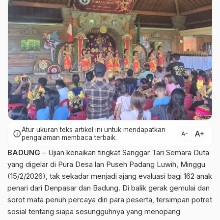
Atur ukuran teks artikel ini untuk mendapatkan
text_increase
info
text_decrease
pengalaman membaca terbaik.
BADUNG
– Ujian kenaikan tingkat Sanggar Tari Semara Duta
yang digelar di Pura Desa lan Puseh Padang Luwih, Minggu
(15/2/2026), tak sekadar menjadi ajang evaluasi bagi 162 anak
penari dari Denpasar dan Badung. Di balik gerak gemulai dan
sorot mata penuh percaya diri para peserta, tersimpan potret
sosial tentang siapa sesungguhnya yang menopang