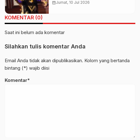
Paramartha, Kisah Bratasena
calendar_month
Jumat, 10 Jul 2026
Sarat Nilai Spiritual
KOMENTAR (0)
Saat ini belum ada komentar
Silahkan tulis komentar Anda
Email Anda tidak akan dipublikasikan. Kolom yang bertanda
bintang (*) wajib diisi
Komentar*