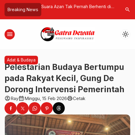
nta Maaf ke
Suara Azan Tak Pernah Berhenti di
SAMANA 2
search
Breaking News
Ucapan “Lu Punya
Dunia, Begini Penjelasan
Festival 
Tuai Kecaman
Matematisnya dari Alumni ITB!
Edukasi, 
menu
light_mode
Adat & Budaya
Pelestarian Budaya Bertumpu
pada Rakyat Kecil, Gung De
Dorong Intervensi Pemerintah
account_circle
calendar_month
print
Ray
Minggu, 15 Feb 2026
Cetak