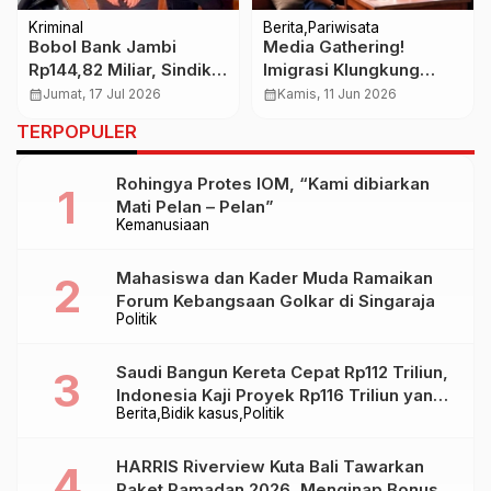
Kriminal
Berita
Pariwisata
Bobol Bank Jambi
Media Gathering!
Rp144,82 Miliar, Sindikat
Imigrasi Klungkung
Hacker Bulgaria
Perkuat Pengawasan
calendar_month
Jumat, 17 Jul 2026
calendar_month
Kamis, 11 Jun 2026
Libatkan 45 Rekening
Orang Asing dan
TERPOPULER
Penampung
Siapkan Layanan
Inovatif bagi
Rohingya Protes IOM, “Kami dibiarkan
Masyarakat
Mati Pelan – Pelan”
Kemanusiaan
Mahasiswa dan Kader Muda Ramaikan
Forum Kebangsaan Golkar di Singaraja
Politik
Saudi Bangun Kereta Cepat Rp112 Triliun,
Indonesia Kaji Proyek Rp116 Triliun yang
Berita
Bidik kasus
Politik
Baru Sampai Bandung
HARRIS Riverview Kuta Bali Tawarkan
Paket Ramadan 2026, Menginap Bonus