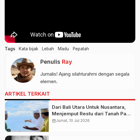
Tags
Kata bijak
Lebah
Madu
Pepatah
Penulis
Ray
Jurnalis! Ajang silahturahmi dengan segala
elemen.
ARTIKEL TERKAIT
Dari Bali Utara Untuk Nusantara,
Menjemput Restu dari Tanah Para
Sultan
calendar_month
Jumat, 10 Jul 2026