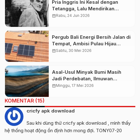
Pria Inggris Ini Kesal dengan
Tetangga, Lalu Mendirikan
Negara Sendiri di Tengah Laut
calendar_month
Rabu, 24 Jun 2026
Pergub Bali Energi Bersih Jalan di
Tempat, Ambisi Pulau Hijau
Tersendat Implementasi
calendar_month
Sabtu, 30 Mei 2026
Asal-Usul Minyak Bumi Masih
Jadi Perdebatan, Ilmuwan
Ungkap Fakta Geologi yang
calendar_month
Minggu, 17 Mei 2026
Jarang Dipahami
KOMENTAR (15)
cricfy apk download
Sau khi dùng thử
cricfy apk download
, mình thấy
hệ thống hoạt động ổn định hơn mong đợi. TONY07-20