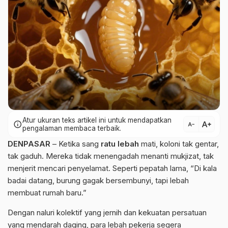
Atur ukuran teks artikel ini untuk mendapatkan
text_increase
info
text_decrease
pengalaman membaca terbaik.
DENPASAR
– Ketika sang
ratu lebah
mati, koloni tak gentar,
tak gaduh. Mereka tidak menengadah menanti mukjizat, tak
menjerit mencari penyelamat. Seperti pepatah lama, “Di kala
badai datang, burung gagak bersembunyi, tapi lebah
membuat rumah baru.”
Dengan naluri kolektif yang jernih dan kekuatan persatuan
yang mendarah daging, para lebah pekerja segera