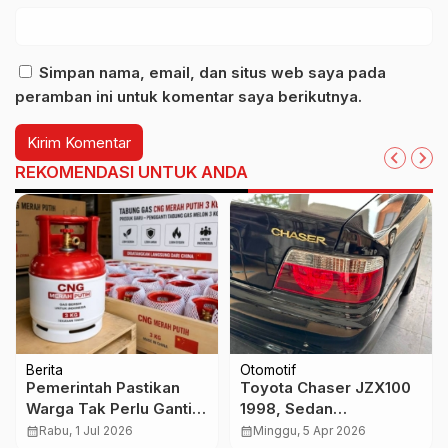
Simpan nama, email, dan situs web saya pada
peramban ini untuk komentar saya berikutnya.
REKOMENDASI UNTUK ANDA
Berita
Otomotif
Pemerintah Pastikan
Toyota Chaser JZX100
Warga Tak Perlu Ganti
1998, Sedan
Kompor Saat Beralih ke
Legendaris JDM yang
calendar_month
Rabu, 1 Jul 2026
calendar_month
Minggu, 5 Apr 2026