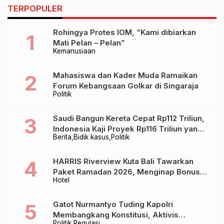
CNG, Klaim Lebih
Tetap Digandrungi
TERPOPULER
Hemat hingga 30
Pecinta Performa
Persen
Rohingya Protes IOM, “Kami dibiarkan
Mati Pelan – Pelan”
Kemanusiaan
Mahasiswa dan Kader Muda Ramaikan
Forum Kebangsaan Golkar di Singaraja
Politik
Saudi Bangun Kereta Cepat Rp112 Triliun,
Indonesia Kaji Proyek Rp116 Triliun yang
Berita
Bidik kasus
Politik
Baru Sampai Bandung
HARRIS Riverview Kuta Bali Tawarkan
Paket Ramadan 2026, Menginap Bonus
Hotel
Takjil hingga Bukber Mulai Rp88.888
Gatot Nurmantyo Tuding Kapolri
Membangkang Konstitusi, Aktivis
Politik
Regulasi