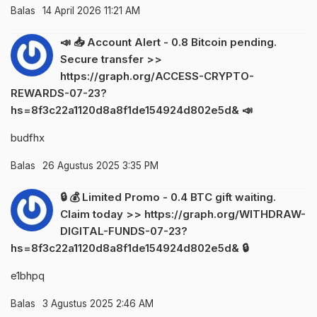
Balas
14 April 2026 11:21 AM
📣 📥 Account Alert - 0.8 Bitcoin pending.
Secure transfer >>
https://graph.org/ACCESS-CRYPTO-
REWARDS-07-23?
hs=8f3c22a1120d8a8f1de154924d802e5d& 📣
budfhx
Balas
26 Agustus 2025 3:35 PM
🔒 💰 Limited Promo - 0.4 BTC gift waiting.
Claim today >> https://graph.org/WITHDRAW-
DIGITAL-FUNDS-07-23?
hs=8f3c22a1120d8a8f1de154924d802e5d& 🔒
e1bhpq
Balas
3 Agustus 2025 2:46 AM