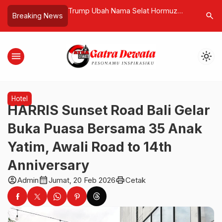
ekankan Kolaborasi
Trump Ubah Nama Selat Hormuz
Tiga Ang
search
Breaking News
erintah dalam
Jadi “Strait of America”, Picu
Ditemuka
 Universitas Udayana
Polemik Global
Bawa Pul
menu
light_mode
Hotel
HARRIS Sunset Road Bali Gelar
Buka Puasa Bersama 35 Anak
Yatim, Awali Road to 14th
Anniversary
account_circle
calendar_month
print
Admin
Jumat, 20 Feb 2026
Cetak