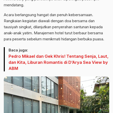
mendatang.
Acara berlangsung hangat dan penuh kebersamaan.
Rangkaian kegiatan diawali dengan doa bersama dan
tausiyah singkat, dilanjutkan penyerahan santunan kepada
anak-anak yatim. Manajemen hotel turut berbaur bersama
para peserta sebelum menikmati hidangan berbuka puasa.
Baca juga:
Pedro Mikael dan Gek Khris! Tentang Senja, Laut,
dan Kita, Liburan Romantis di D’Arya Sea View by
ABM