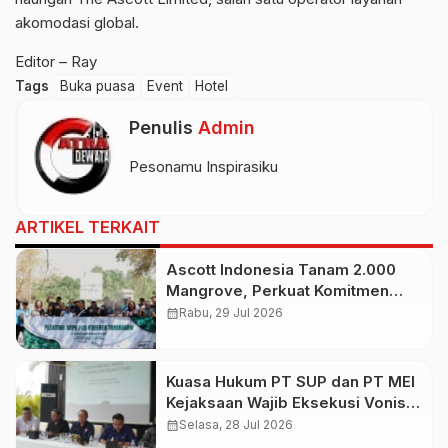
akomodasi global.
Editor – Ray
Tags
Buka puasa
Event
Hotel
Penulis
Admin
Pesonamu Inspirasiku
ARTIKEL TERKAIT
Ascott Indonesia Tanam 2.000
Mangrove, Perkuat Komitmen
Jaga Ekosistem Pesisir
calendar_month
Rabu, 29 Jul 2026
Kuasa Hukum PT SUP dan PT MEI
Kejaksaan Wajib Eksekusi Vonis
3,5 Tahun Budiman Tiang dan
calendar_month
Selasa, 28 Jul 2026
kepemilikan The Umalas