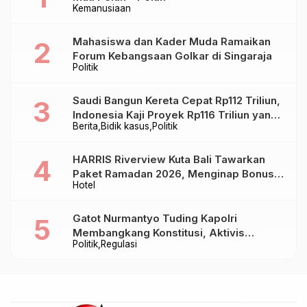
Kemanusiaan
Mahasiswa dan Kader Muda Ramaikan
Forum Kebangsaan Golkar di Singaraja
Politik
Saudi Bangun Kereta Cepat Rp112 Triliun,
Indonesia Kaji Proyek Rp116 Triliun yang
Berita
Bidik kasus
Politik
Baru Sampai Bandung
HARRIS Riverview Kuta Bali Tawarkan
Paket Ramadan 2026, Menginap Bonus
Hotel
Takjil hingga Bukber Mulai Rp88.888
Gatot Nurmantyo Tuding Kapolri
Membangkang Konstitusi, Aktivis
Politik
Regulasi
Tegaskan Polri Tak Punya Sejarah
Berkhianat pada Presiden