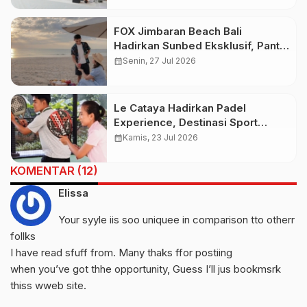
Signature Tak Berdasar Hukum
FOX Jimbaran Beach Bali
Hadirkan Sunbed Eksklusif, Pantai
Cuma 5 Menit dari Hotel
calendar_month
Senin, 27 Jul 2026
Le Cataya Hadirkan Padel
Experience, Destinasi Sport
Lifestyle Baru di Bali
calendar_month
Kamis, 23 Jul 2026
KOMENTAR (12)
Elissa
Your syyle iis soo uniquee in comparison tto otherr
follks
I have read sfuff from. Many thaks ffor postiing
when you’ve got thhe opportunity, Guess I’ll jus bookmsrk
thiss wweb site.