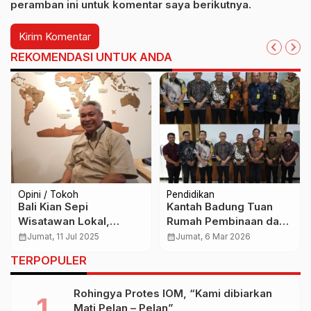
peramban ini untuk komentar saya berikutnya.
REKOMENDASI UNTUK ANDA
Opini / Tokoh
Pendidikan
Bali Kian Sepi
Kantah Badung Tuan
Wisatawan Lokal,
Rumah Pembinaan dan
Ancaman Serius bagi
Pelatihan Standarisasi
calendar_month
Jumat, 11 Jul 2025
calendar_month
Jumat, 6 Mar 2026
Ekonomi Daerah
Pengelolaan IGT
TERPOPULER
Rohingya Protes IOM, “Kami dibiarkan
Mati Pelan – Pelan”