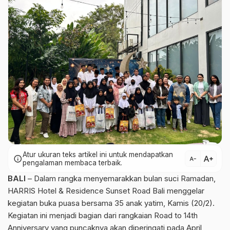
Atur ukuran teks artikel ini untuk mendapatkan
text_increase
info
text_decrease
pengalaman membaca terbaik.
BALI
– Dalam rangka menyemarakkan bulan suci Ramadan,
HARRIS Hotel & Residence Sunset Road Bali menggelar
kegiatan buka puasa bersama 35 anak yatim, Kamis (20/2).
Kegiatan ini menjadi bagian dari rangkaian Road to 14th
Anniversary yang puncaknya akan diperingati pada April