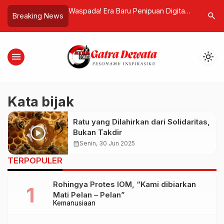
 Kesal dengan
Waspada! Era Baru Penipuan Digital,
Kader Sor
search
Breaking News
Mendirikan Negara
Ketika Suara Orang Terdekat Jadi
Politik d
ah Laut
Senjata AI
Kemapana
menu
light_mode
Kata bijak
Ratu yang Dilahirkan dari Solidaritas,
Bukan Takdir
calendar_month
Senin, 30 Jun 2025
TERPOPULER
Rohingya Protes IOM, “Kami dibiarkan
Mati Pelan – Pelan”
Kemanusiaan