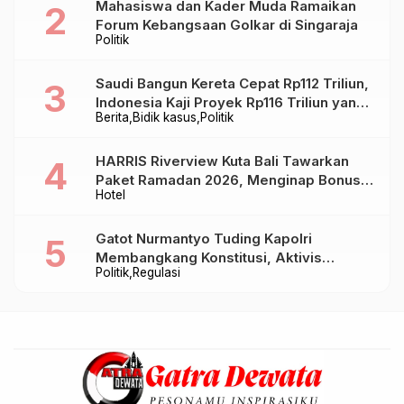
Mahasiswa dan Kader Muda Ramaikan
Forum Kebangsaan Golkar di Singaraja
Politik
Saudi Bangun Kereta Cepat Rp112 Triliun,
Indonesia Kaji Proyek Rp116 Triliun yang
Berita
Bidik kasus
Politik
Baru Sampai Bandung
HARRIS Riverview Kuta Bali Tawarkan
Paket Ramadan 2026, Menginap Bonus
Hotel
Takjil hingga Bukber Mulai Rp88.888
Gatot Nurmantyo Tuding Kapolri
Membangkang Konstitusi, Aktivis
Politik
Regulasi
Tegaskan Polri Tak Punya Sejarah
Berkhianat pada Presiden