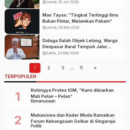
Pengabdian dan Keteladanan
calendar_month
Jumat, 19 Jun 2026
Man Tayax: “Tingkat Tertinggi Ilmu
Bukan Pintar, Melainkan Paham”
calendar_month
Jumat, 29 Mei 2026
Diduga Salah Objek Lelang, Warga
Denpasar Barat Tempuh Jalur
Hukum, Pengamat Soroti Potensi
calendar_month
Sabtu, 23 Mei 2026
Kekeliruan Hak Tanggungan
1
2
3
…
11
»
TERPOPULER
Rohingya Protes IOM, “Kami dibiarkan
Mati Pelan – Pelan”
Kemanusiaan
Mahasiswa dan Kader Muda Ramaikan
Forum Kebangsaan Golkar di Singaraja
Politik