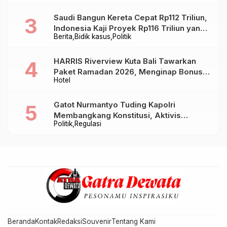
Saudi Bangun Kereta Cepat Rp112 Triliun,
Indonesia Kaji Proyek Rp116 Triliun yang
Berita
Bidik kasus
Politik
Baru Sampai Bandung
HARRIS Riverview Kuta Bali Tawarkan
Paket Ramadan 2026, Menginap Bonus
Hotel
Takjil hingga Bukber Mulai Rp88.888
Gatot Nurmantyo Tuding Kapolri
Membangkang Konstitusi, Aktivis
Politik
Regulasi
Tegaskan Polri Tak Punya Sejarah
Berkhianat pada Presiden
Beranda
Kontak
Redaksi
Souvenir
Tentang Kami