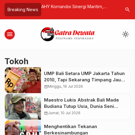
ertemu Ketum PWI
AHY Komandoi Sinergi Maritim,
Sampoern
search
Breaking News
an Sufmi Dasco,
Target Pelabuhan Terintegrasi 2028
Bursa, An
an Indonesia
Konglomer
menu
light_mode
Tokoh
UMP Bali Setara UMP Jakarta Tahun
2010, Tapi Sekarang Timpang Jauh.
Sekretaris ARUN Bali: Dampak
calendar_month
Minggu, 19 Jul 2026
Politik Dana Hibah
Maestro Lukis Abstrak Bali Made
Budiana Tutup Usia, Dunia Seni
Kehilangan Perupa yang
calendar_month
Jumat, 10 Jul 2026
Menghidupkan Spiritualitas dalam
Kanvas
Menghentikan Tekanan
Berkesinambungan