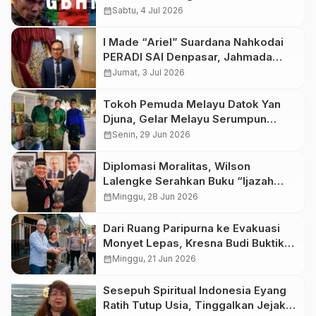
calendar_month
Sabtu, 4 Jul 2026
I Made “Ariel” Suardana Nahkodai
PERADI SAI Denpasar, Jahmada
Girsang Soroti Penguatan Hak
calendar_month
Jumat, 3 Jul 2026
Imunitas Advokat dalam KUHAP
Baru
Tokoh Pemuda Melayu Datok Yan
Djuna, Gelar Melayu Serumpun
(GEMES) 2026, Pesta Bangsa
calendar_month
Senin, 29 Jun 2026
Melayu di Tanah Deli
Diplomasi Moralitas, Wilson
Lalengke Serahkan Buku “Ijazah
Jokowi” kepada Duta Besar Rusia
calendar_month
Minggu, 28 Jun 2026
Sergey Tolchenov
Dari Ruang Paripurna ke Evakuasi
Monyet Lepas, Kresna Budi Buktikan
Pengabdian Tak Kenal Situasi
calendar_month
Minggu, 21 Jun 2026
Sesepuh Spiritual Indonesia Eyang
Ratih Tutup Usia, Tinggalkan Jejak