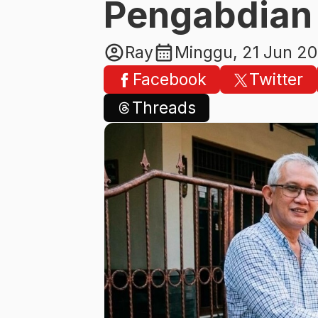
Pengabdian 
account_circle
calendar_month
Ray
Minggu, 21 Jun 2
Facebook
Twitter
Threads