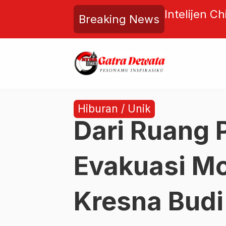
a Buru Mata-Mata Jepang di
Serbuan La
Breaking News
…
snya Ketegangan Diplomatik
Citra Desti
Hiburan / Unik
Dari Ruang 
Evakuasi Mo
Kresna Budi