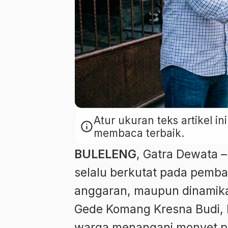
Atur ukuran teks artikel 
info
membaca terbaik.
BULELENG
, Gatra Dewata –
selalu berkutat pada pemb
anggaran, maupun dinamika p
Gede Komang Kresna Budi,
warga menangani monyet pe