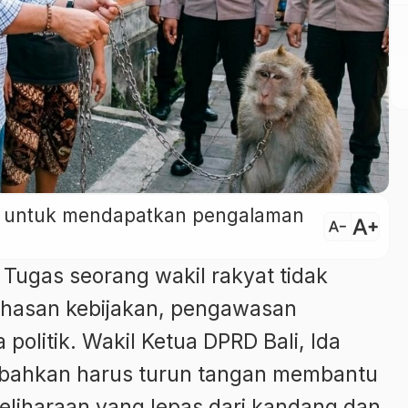
ini untuk mendapatkan pengalaman
text_increase
text_decrease
 Tugas seorang wakil rakyat tidak
ahasan kebijakan, pengawasan
olitik. Wakil Ketua DPRD Bali, Ida
 bahkan harus turun tangan membantu
liharaan yang lepas dari kandang dan