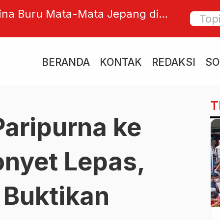
lat Kembali Bayangi Kintamani,
Obligas
nasi Wisata Ikonik Bali Terancam
Optimi
BERANDA
KONTAK
REDAKSI
SO
T
Paripurna ke
nyet Lepas,
 Buktikan