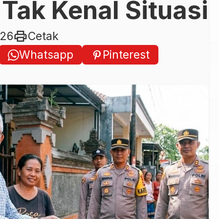
Tak Kenal Situasi
print
026
Cetak
Whatsapp
Pinterest