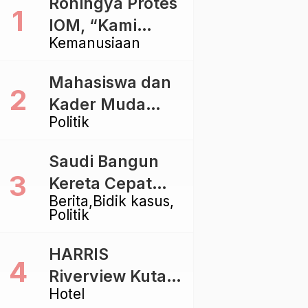
Rohingya Protes
IOM, “Kami
Kemanusiaan
dibiarkan Mati
Pelan – Pelan”
Mahasiswa dan
Kader Muda
Politik
Ramaikan Forum
Kebangsaan
Saudi Bangun
Golkar di
Kereta Cepat
Singaraja
Berita
Bidik kasus
Rp112 Triliun,
Politik
Indonesia Kaji
Proyek Rp116
HARRIS
Triliun yang
Riverview Kuta
Baru Sampai
Hotel
Bali Tawarkan