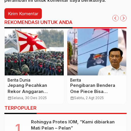
peramban ini untuk komentar saya berikutnya.
REKOMENDASI UNTUK ANDA
Berita Dunia
Berita
Jepang Pecahkan
Pengibaran Bendera
Rekor Anggaran
One Piece Bisa
Pertahanan, Siapkan
Dipidana, Netizen: Kritik
calendar_month
Selasa, 30 Des 2025
calendar_month
Sabtu, 2 Agt 2025
Strategi Serangan Balik
Bukan Berarti
TERPOPULER
Hadapi Ancaman
Mengkhianat
Regional
Rohingya Protes IOM, “Kami dibiarkan
Mati Pelan – Pelan”