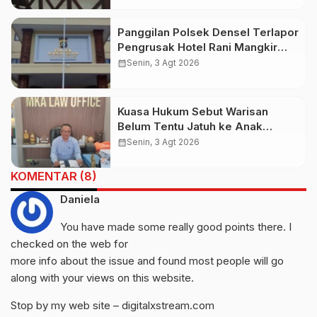
Panggilan Polsek Densel Terlapor
Pengrusak Hotel Rani Mangkir
Keluar Negeri, Ternyata Masih di
calendar_month
Senin, 3 Agt 2026
Bali
Kuasa Hukum Sebut Warisan
Belum Tentu Jatuh ke Anak
Kandung, Jero Mangku “Merusak
calendar_month
Senin, 3 Agt 2026
Banten Itu Penghinaan”
KOMENTAR (8)
Daniela
You have made some really good points there. I
checked on the web for
more info about the issue and found most people will go
along with your views on this website.
Stop by my web site –
digitalxstream.com