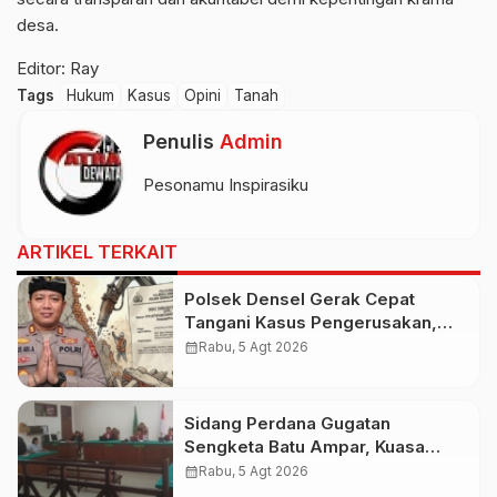
desa.
Editor: Ray
Tags
Hukum
Kasus
Opini
Tanah
Penulis
Admin
Pesonamu Inspirasiku
ARTIKEL TERKAIT
Polsek Densel Gerak Cepat
Tangani Kasus Pengerusakan,
Kapolsek: Kami Sudah Koordinasi
calendar_month
Rabu, 5 Agt 2026
Dengan Pihak Imigrasi
Sidang Perdana Gugatan
Sengketa Batu Ampar, Kuasa
Hukum Sebut Tak Ikut Tergugat di
calendar_month
Rabu, 5 Agt 2026
PTUN Terdahulu