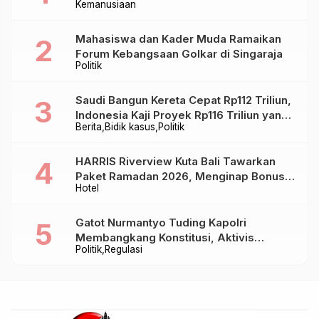
Kemanusiaan
Mahasiswa dan Kader Muda Ramaikan
Forum Kebangsaan Golkar di Singaraja
Politik
Saudi Bangun Kereta Cepat Rp112 Triliun,
Indonesia Kaji Proyek Rp116 Triliun yang
Berita
Bidik kasus
Politik
Baru Sampai Bandung
HARRIS Riverview Kuta Bali Tawarkan
Paket Ramadan 2026, Menginap Bonus
Hotel
Takjil hingga Bukber Mulai Rp88.888
Gatot Nurmantyo Tuding Kapolri
Membangkang Konstitusi, Aktivis
Politik
Regulasi
Tegaskan Polri Tak Punya Sejarah
Berkhianat pada Presiden