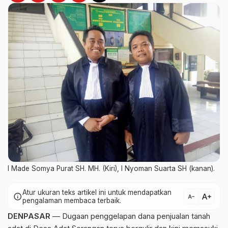
I Made Somya Purat SH. MH. (Kiri), I Nyoman Suarta SH (kanan).
Atur ukuran teks artikel ini untuk mendapatkan
text_increase
info
text_decrease
pengalaman membaca terbaik.
DENPASAR
— Dugaan penggelapan dana penjualan tanah