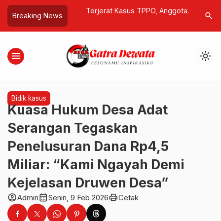
ng Kerok
Terjerat Kasus TPPO, Anggota
Stok Ber
search
Breaking News
elainkan Cermin
Ditpolairud Polda Bali Diusulkan
Dipastik
a
Dipecat dari Polri
Warga Ta
menu
light_mode
Bidik kasus
Kuasa Hukum Desa Adat
Serangan Tegaskan
Penelusuran Dana Rp4,5
Miliar: “Kami Ngayah Demi
Kejelasan Druwen Desa”
account_circle
calendar_month
print
Admin
Senin, 9 Feb 2026
Cetak