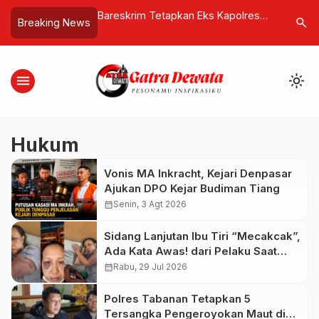
Lintas Agama di
Bareskrim Tetapkan Eks Kapolres
BULOG Ca
search
Breaking News
kan Kepedulian dan
Bima Kota AKBP Didik Putra Kuncoro
Cadangan
 Rentetan Bencana
Tersangka Kasus Narkotika
Juta Ton
menu
light_mode
Hukum
Vonis MA Inkracht, Kejari Denpasar
Ajukan DPO Kejar Budiman Tiang
calendar_month
Senin, 3 Agt 2026
Sidang Lanjutan Ibu Tiri “Mecakcak”,
Ada Kata Awas! dari Pelaku Saat
Sidang
calendar_month
Rabu, 29 Jul 2026
Polres Tabanan Tetapkan 5
Tersangka Pengeroyokan Maut di