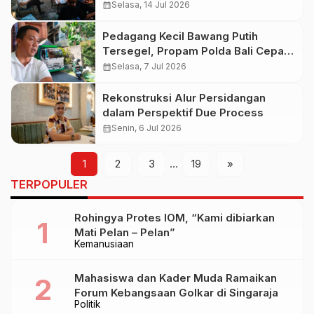
Pengadilan Alat Membungkam Pers
calendar_month
Selasa, 14 Jul 2026
Pedagang Kecil Bawang Putih
Tersegel, Propam Polda Bali Cepat
Tanggapi Berita Viral
calendar_month
Selasa, 7 Jul 2026
Rekonstruksi Alur Persidangan
dalam Perspektif Due Process
calendar_month
Senin, 6 Jul 2026
1
2
3
…
19
»
TERPOPULER
Rohingya Protes IOM, “Kami dibiarkan
Mati Pelan – Pelan”
Kemanusiaan
Mahasiswa dan Kader Muda Ramaikan
Forum Kebangsaan Golkar di Singaraja
Politik