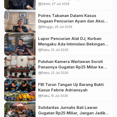
Baturiti
calendar_month
Senin, 27 Jul 2026
Polres Tabanan Dalami Kasus
Dugaan Pencurian Ayam dan Aksi
Massa di Baturiti
calendar_month
Minggu, 26 Jul 2026
Lapor Pencurian Alat DJ, Korban
Mengaku Ada Intimidasi Bekingan
Aparat dari Terlapor
calendar_month
Rabu, 22 Jul 2026
Puluhan Kamera Wartawan Soroti
Panasnya Gugatan Rp25 Miliar ke
Empat Media Bali
calendar_month
Rabu, 22 Jul 2026
FBI Turun Tangan Uji Barang Bukti
Kasus Febrie Adriansyah
calendar_month
Rabu, 15 Jul 2026
Solidaritas Jurnalis Bali Lawan
Gugatan Rp25 Miliar, Jangan Jadikan