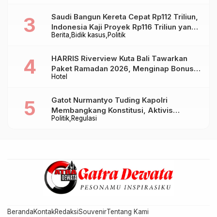
Saudi Bangun Kereta Cepat Rp112 Triliun,
Indonesia Kaji Proyek Rp116 Triliun yang
Berita
Bidik kasus
Politik
Baru Sampai Bandung
HARRIS Riverview Kuta Bali Tawarkan
Paket Ramadan 2026, Menginap Bonus
Hotel
Takjil hingga Bukber Mulai Rp88.888
Gatot Nurmantyo Tuding Kapolri
Membangkang Konstitusi, Aktivis
Politik
Regulasi
Tegaskan Polri Tak Punya Sejarah
Berkhianat pada Presiden
Beranda
Kontak
Redaksi
Souvenir
Tentang Kami