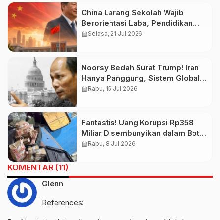
China Larang Sekolah Wajib
Berorientasi Laba, Pendidikan
Bukan Ladang Bisnis
calendar_month
Selasa, 21 Jul 2026
Noorsy Bedah Surat Trump! Iran
Hanya Panggung, Sistem Global
Target Utama
calendar_month
Rabu, 15 Jul 2026
Fantastis! Uang Korupsi Rp358
Miliar Disembunyikan dalam Botol
Air Mineral, Eks Wamen Irak
calendar_month
Rabu, 8 Jul 2026
Terseret Skandal Besar
KOMENTAR (11)
Glenn
References: