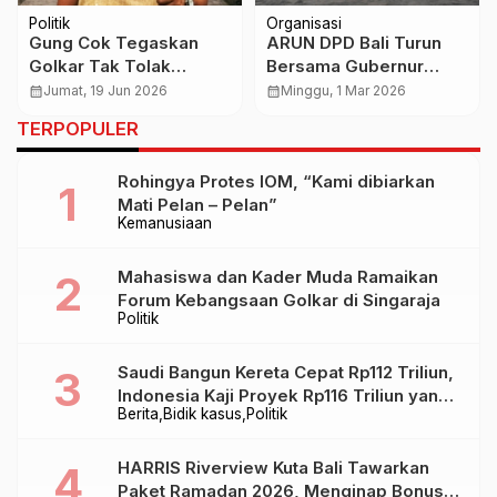
Politik
Organisasi
Gung Cok Tegaskan
ARUN DPD Bali Turun
Golkar Tak Tolak
Bersama Gubernur
Rekomendasi Pansus
dalam Gerakan Bali
calendar_month
Jumat, 19 Jun 2026
calendar_month
Minggu, 1 Mar 2026
TRAP, Hanya Soroti
Bersih, Dukung Imbauan
TERPOPULER
Mekanisme Paripurna
Presiden Prabowo
Rohingya Protes IOM, “Kami dibiarkan
Mati Pelan – Pelan”
Kemanusiaan
Mahasiswa dan Kader Muda Ramaikan
Forum Kebangsaan Golkar di Singaraja
Politik
Saudi Bangun Kereta Cepat Rp112 Triliun,
Indonesia Kaji Proyek Rp116 Triliun yang
Berita
Bidik kasus
Politik
Baru Sampai Bandung
HARRIS Riverview Kuta Bali Tawarkan
Paket Ramadan 2026, Menginap Bonus