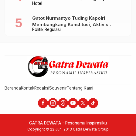
Hotel
Takjil hingga Bukber Mulai Rp88.888
Gatot Nurmantyo Tuding Kapolri
Membangkang Konstitusi, Aktivis
Politik
Regulasi
Tegaskan Polri Tak Punya Sejarah
Berkhianat pada Presiden
Beranda
Kontak
Redaksi
Souvenir
Tentang Kami
GATRA DEWATA - Pesonamu Inspirasiku
Copyright © 22 Juni 2013 Gatra Dewata Group