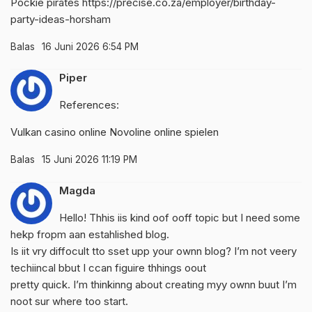
Pockie pirates
https://precise.co.za/employer/birthday-
party-ideas-horsham
Balas
16 Juni 2026 6:54 PM
Piper
References:
Vulkan casino online
Novoline online spielen
Balas
15 Juni 2026 11:19 PM
Magda
Hello! Thhis iis kind oof ooff topic but I need some
hekp fropm aan estahlished blog.
Is iit vry diffocult tto sset upp your ownn blog? I’m not veery
techiincal bbut I ccan figuire thhings oout
pretty quick. I’m thinkinng about creating myy ownn buut I’m
noot sur where too start.