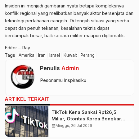
Insiden ini menjadi gambaran nyata betapa kompleksnya
konflik regional yang melibatkan banyak aktor bersenjata dan
teknologi pertahanan canggih. Di tengah situasi yang serba
cepat dan penuh tekanan, kesalahan teknis dapat
berdampak besar, baik secara militer maupun diplomatik.
Editor – Ray
Tags
Amerika
Iran
Israel
Kuwait
Perang
Penulis
Admin
Pesonamu Inspirasiku
ARTIKEL TERKAIT
TikTok Kena Sanksi Rp126,5
Miliar, Otoritas Korea Bongkar
Pelanggaran Data Pribadi
calendar_month
Minggu, 26 Jul 2026