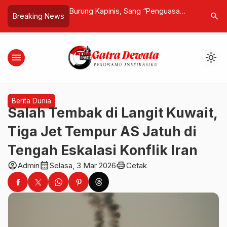
ariwisata, KEK Kura
Burung Kapinis, Sang “Penguasa
Jatiluwih 
search
Breaking News
ong Jadi Ruang Hidup
Langit” yang Bisa Terbang 10 Bulan
Raih Peng
hasa dan Budaya
Tanpa Mampir ke Tanah
untuk Par
menu
light_mode
Berita Dunia
Salah Tembak di Langit Kuwait,
Tiga Jet Tempur AS Jatuh di
Tengah Eskalasi Konflik Iran
account_circle
calendar_month
print
Admin
Selasa, 3 Mar 2026
Cetak