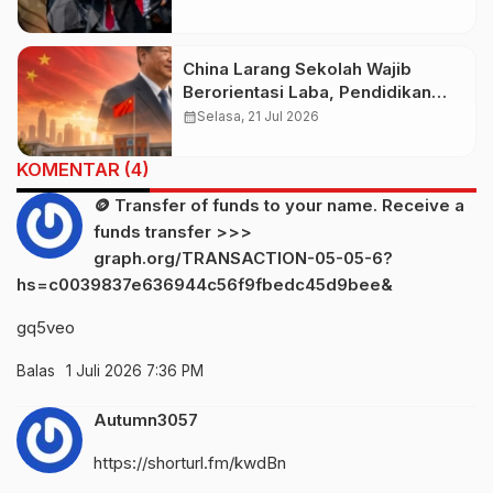
China Larang Sekolah Wajib
Berorientasi Laba, Pendidikan
Bukan Ladang Bisnis
calendar_month
Selasa, 21 Jul 2026
KOMENTAR (4)
🪙 Transfer of funds to your name. Receive a
funds transfer >>>
graph.org/TRANSACTION-05-05-6?
hs=c0039837e636944c56f9fbedc45d9bee&
gq5veo
Balas
1 Juli 2026 7:36 PM
Autumn3057
https://shorturl.fm/kwdBn