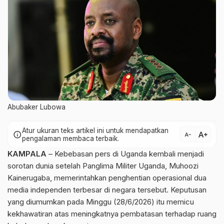
Abubaker Lubowa
Atur ukuran teks artikel ini untuk mendapatkan
text_increase
info
text_decrease
pengalaman membaca terbaik.
KAMPALA
– Kebebasan pers di Uganda kembali menjadi
sorotan dunia setelah Panglima Militer Uganda, Muhoozi
Kainerugaba, memerintahkan penghentian operasional dua
media independen terbesar di negara tersebut. Keputusan
yang diumumkan pada Minggu (28/6/2026) itu memicu
kekhawatiran atas meningkatnya pembatasan terhadap ruang