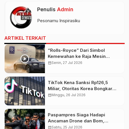
Penulis
Admin
Pesonamu Inspirasiku
ARTIKEL TERKAIT
“Rolls-Royce” Dari Simbol
Kemewahan ke Raja Mesin
Pesawat
calendar_month
Senin, 27 Jul 2026
TikTok Kena Sanksi Rp126,5
Miliar, Otoritas Korea Bongkar
Pelanggaran Data Pribadi
calendar_month
Minggu, 26 Jul 2026
Paspampres Siaga Hadapi
Ancaman Drone dan Bom,
Pengamanan Presiden Diperkuat
calendar_month
Sabtu, 25 Jul 2026