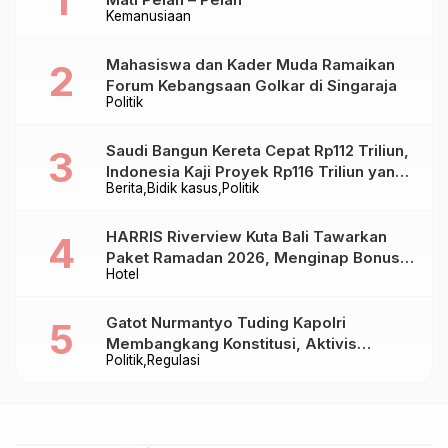
Kemanusiaan
Mahasiswa dan Kader Muda Ramaikan
Forum Kebangsaan Golkar di Singaraja
Politik
Saudi Bangun Kereta Cepat Rp112 Triliun,
Indonesia Kaji Proyek Rp116 Triliun yang
Berita
Bidik kasus
Politik
Baru Sampai Bandung
HARRIS Riverview Kuta Bali Tawarkan
Paket Ramadan 2026, Menginap Bonus
Hotel
Takjil hingga Bukber Mulai Rp88.888
Gatot Nurmantyo Tuding Kapolri
Membangkang Konstitusi, Aktivis
Politik
Regulasi
Tegaskan Polri Tak Punya Sejarah
Berkhianat pada Presiden