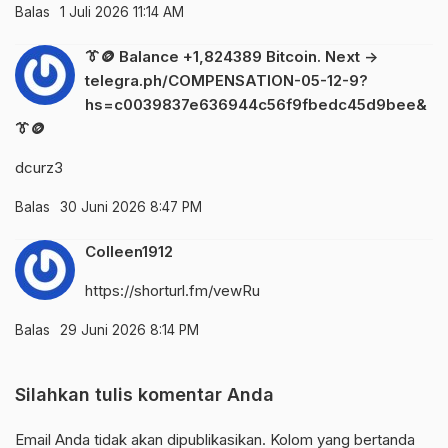
Balas
1 Juli 2026 11:14 AM
👔🪙 Balance +1,824389 Bitcoin. Next ->
telegra.ph/COMPENSATION-05-12-9?
hs=c0039837e636944c56f9fbedc45d9bee&
👔🪙
dcurz3
Balas
30 Juni 2026 8:47 PM
Colleen1912
https://shorturl.fm/vewRu
Balas
29 Juni 2026 8:14 PM
Silahkan tulis komentar Anda
Email Anda tidak akan dipublikasikan. Kolom yang bertanda