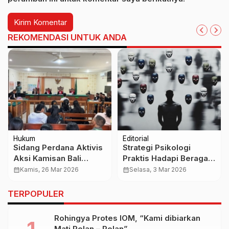
REKOMENDASI UNTUK ANDA
Hukum
Editorial
Sidang Perdana Aktivis
Strategi Psikologi
Aksi Kamisan Bali
Praktis Hadapi Beragam
Disorot, Kehadiran
Tipe Kepribadian, Kunci
calendar_month
Kamis, 26 Mar 2026
calendar_month
Selasa, 3 Mar 2026
Banyak Aparat
Jaga Relasi Tanpa
Dianggap Intimidatif
Kehilangan Ketenangan
TERPOPULER
Rohingya Protes IOM, “Kami dibiarkan
Mati Pelan – Pelan”