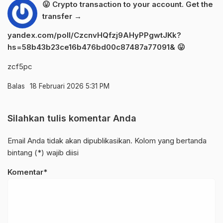
😛 Crypto transaction to your account. Get the
transfer →
yandex.com/poll/CzcnvHQfzj9AHyPPgwtJKk?
hs=58b43b23ce16b476bd00c87487a77091& 😛
zcf5pc
Balas
18 Februari 2026 5:31 PM
Silahkan tulis komentar Anda
Email Anda tidak akan dipublikasikan. Kolom yang bertanda
bintang (*) wajib diisi
Komentar*