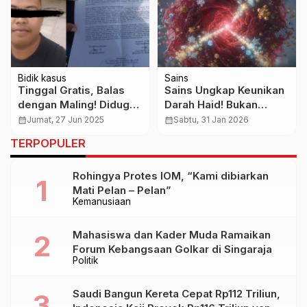
Bidik kasus
Sains
Tinggal Gratis, Balas
Sains Ungkap Keunikan
dengan Maling! Diduga
Darah Haid! Bukan
Pemuda Asal Riau
Limbah, Kaya Protein
calendar_month
Jumat, 27 Jun 2025
calendar_month
Sabtu, 31 Jan 2026
Gondol Brankas Emas
Regeneratif
TERPOPULER
Senilai Rp300 Juta
Rohingya Protes IOM, “Kami dibiarkan
Mati Pelan – Pelan”
Kemanusiaan
Mahasiswa dan Kader Muda Ramaikan
Forum Kebangsaan Golkar di Singaraja
Politik
Saudi Bangun Kereta Cepat Rp112 Triliun,