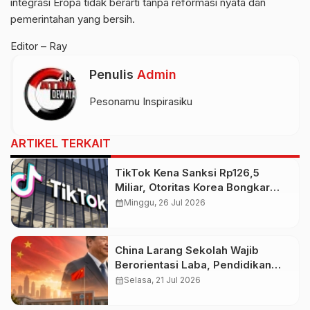
integrasi Eropa tidak berarti tanpa reformasi nyata dan
pemerintahan yang bersih.
Editor – Ray
Penulis
Admin
Pesonamu Inspirasiku
ARTIKEL TERKAIT
TikTok Kena Sanksi Rp126,5
Miliar, Otoritas Korea Bongkar
Pelanggaran Data Pribadi
calendar_month
Minggu, 26 Jul 2026
China Larang Sekolah Wajib
Berorientasi Laba, Pendidikan
Bukan Ladang Bisnis
calendar_month
Selasa, 21 Jul 2026