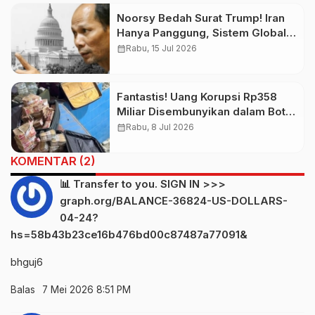
Noorsy Bedah Surat Trump! Iran
Hanya Panggung, Sistem Global
Target Utama
calendar_month
Rabu, 15 Jul 2026
Fantastis! Uang Korupsi Rp358
Miliar Disembunyikan dalam Botol
Air Mineral, Eks Wamen Irak
calendar_month
Rabu, 8 Jul 2026
Terseret Skandal Besar
KOMENTAR (2)
📊 Transfer to you. SIGN IN >>>
graph.org/BALANCE-36824-US-DOLLARS-
04-24?
hs=58b43b23ce16b476bd00c87487a77091&
bhguj6
Balas
7 Mei 2026 8:51 PM