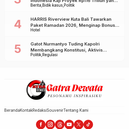
Indonesia Kaji Proyek Rp116 Triliun yang
Berita
Bidik kasus
Politik
Baru Sampai Bandung
HARRIS Riverview Kuta Bali Tawarkan
Paket Ramadan 2026, Menginap Bonus
Hotel
Takjil hingga Bukber Mulai Rp88.888
Gatot Nurmantyo Tuding Kapolri
Membangkang Konstitusi, Aktivis
Politik
Regulasi
Tegaskan Polri Tak Punya Sejarah
Berkhianat pada Presiden
Beranda
Kontak
Redaksi
Souvenir
Tentang Kami