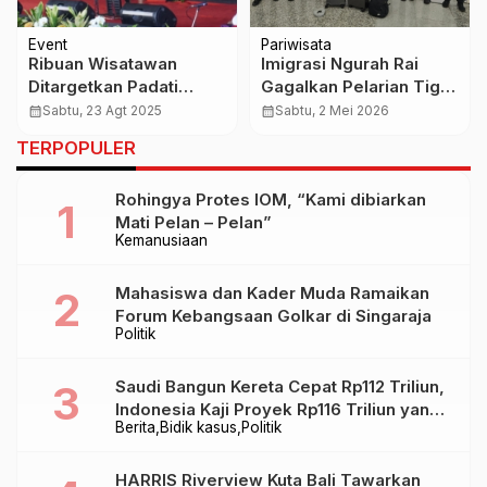
Event
Pariwisata
Ribuan Wisatawan
Imigrasi Ngurah Rai
Ditargetkan Padati
Gagalkan Pelarian Tiga
Tanah Lot Art & Food
WN Tiongkok Terduga
calendar_month
Sabtu, 23 Agt 2025
calendar_month
Sabtu, 2 Mei 2026
Festival 2025
Pelaku Pencurian di
TERPOPULER
Bogor
Rohingya Protes IOM, “Kami dibiarkan
Mati Pelan – Pelan”
Kemanusiaan
Mahasiswa dan Kader Muda Ramaikan
Forum Kebangsaan Golkar di Singaraja
Politik
Saudi Bangun Kereta Cepat Rp112 Triliun,
Indonesia Kaji Proyek Rp116 Triliun yang
Berita
Bidik kasus
Politik
Baru Sampai Bandung
HARRIS Riverview Kuta Bali Tawarkan