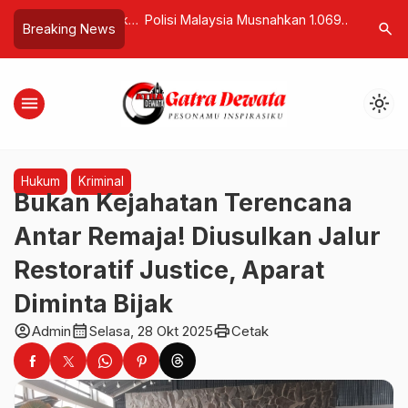
Minyak Goreng Bekas
Polisi Malaysia Musnahkan 1.069
Trik Nego
search
Breaking News
barukan
Mesin Tambang Bitcoin Ilegal,
Berdampa
Kerugian Negara Tembus Rp28
Miliar
menu
light_mode
Hukum
Kriminal
Bukan Kejahatan Terencana
Antar Remaja! Diusulkan Jalur
Restoratif Justice, Aparat
Diminta Bijak
account_circle
calendar_month
print
Admin
Selasa, 28 Okt 2025
Cetak