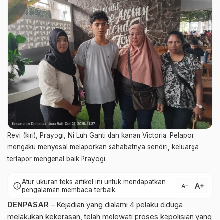
Revi (kiri), Prayogi, Ni Luh Ganti dan kanan Victoria. Pelapor
mengaku menyesal melaporkan sahabatnya sendiri, keluarga
terlapor mengenal baik Prayogi.
Atur ukuran teks artikel ini untuk mendapatkan
text_increase
info
text_decrease
pengalaman membaca terbaik.
DENPASAR
– Kejadian yang dialami 4 pelaku diduga
melakukan kekerasan, telah melewati proses kepolisian yang