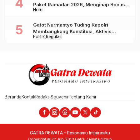
Paket Ramadan 2026, Menginap Bonus
Hotel
Takjil hingga Bukber Mulai Rp88.888
Gatot Nurmantyo Tuding Kapolri
Membangkang Konstitusi, Aktivis
Politik
Regulasi
Tegaskan Polri Tak Punya Sejarah
Berkhianat pada Presiden
Beranda
Kontak
Redaksi
Souvenir
Tentang Kami
GATRA DEWATA - Pesonamu Inspirasiku
Copyright © 22 Juni 2013 Gatra Dewata Group