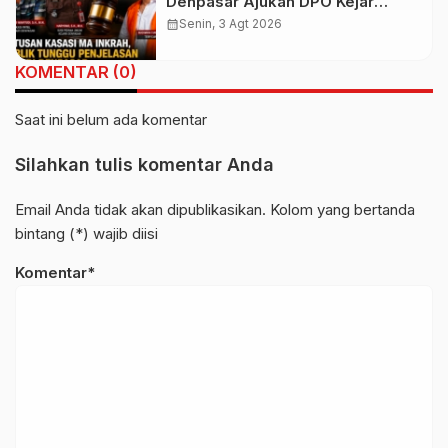
Denpasar Ajukan DPO Kejar
Budiman Tiang
calendar_month
Senin, 3 Agt 2026
KOMENTAR (0)
Saat ini belum ada komentar
Silahkan tulis komentar Anda
Email Anda tidak akan dipublikasikan. Kolom yang bertanda
bintang (*) wajib diisi
Komentar*