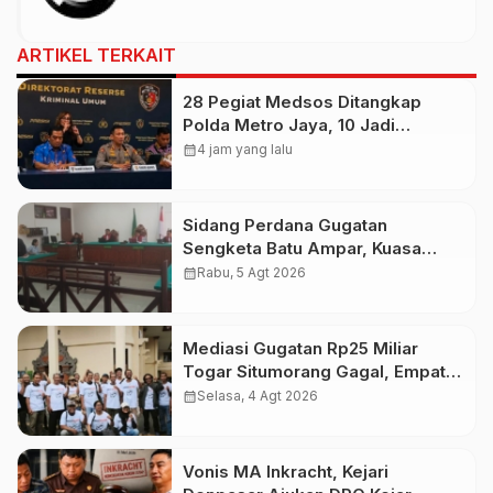
ARTIKEL TERKAIT
28 Pegiat Medsos Ditangkap
Polda Metro Jaya, 10 Jadi
Tersangka Hoaks
calendar_month
4 jam yang lalu
Sidang Perdana Gugatan
Sengketa Batu Ampar, Kuasa
Hukum Sebut Tak Ikut Tergugat di
calendar_month
Rabu, 5 Agt 2026
PTUN Terdahulu
Mediasi Gugatan Rp25 Miliar
Togar Situmorang Gagal, Empat
Media Pilih Lawan di Pengadilan
calendar_month
Selasa, 4 Agt 2026
Vonis MA Inkracht, Kejari