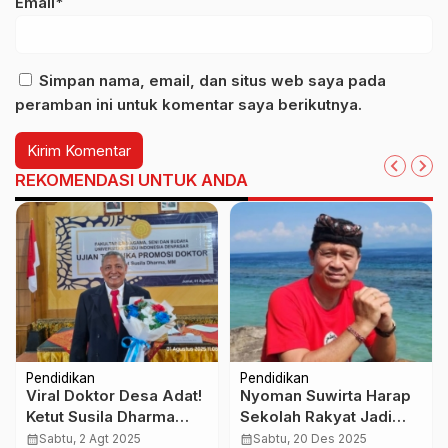
Email*
Simpan nama, email, dan situs web saya pada
peramban ini untuk komentar saya berikutnya.
REKOMENDASI UNTUK ANDA
Pendidikan
Pendidikan
Viral Doktor Desa Adat!
Nyoman Suwirta Harap
Ketut Susila Dharma
Sekolah Rakyat Jadi
Gaungkan Reformasi
Akses Kemajuan
calendar_month
Sabtu, 2 Agt 2025
calendar_month
Sabtu, 20 Des 2025