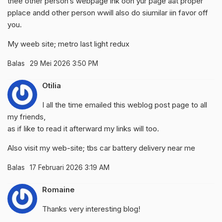
thee other person’s webpage ink oon yur page aat proper
pplace andd other person wwill also do siumilar iin favor off
you.
My weeb site;
metro last light redux
Balas
29 Mei 2026 3:50 PM
Otilia
I all the time emailed this weblog post page to all
my friends,
as if like to read it afterward my links will too.
Also visit my web-site;
tbs car battery delivery near me
Balas
17 Februari 2026 3:19 AM
Romaine
Thanks very interesting blog!