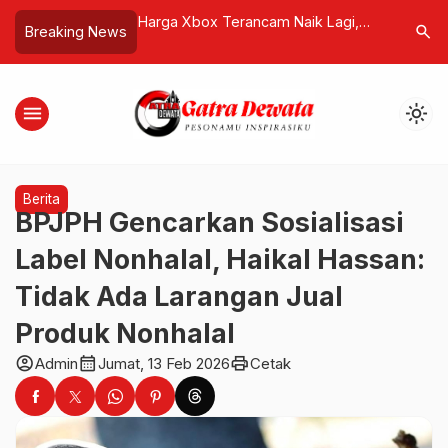
anuel Ebenezer
Harga Xbox Terancam Naik Lagi,
Sanur Hal
search
Breaking News
Wilson Lalengke:
Kelangkaan RAM Jadi Biang Kerok
Digelar, 
 Prabowo
Dalam da
menu
light_mode
Berita
BPJPH Gencarkan Sosialisasi
Label Nonhalal, Haikal Hassan:
Tidak Ada Larangan Jual
Produk Nonhalal
account_circle
calendar_month
print
Admin
Jumat, 13 Feb 2026
Cetak