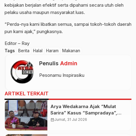
kebijakan berjalan efektif serta dipahami secara utuh oleh
pelaku usaha maupun masyarakat luas.
“Perda-nya kami libatkan semua, sampai tokoh-tokoh daerah
pun kami ajak,” pungkasnya.
Editor – Ray
Tags
Berita
Halal
Haram
Makanan
Penulis
Admin
Pesonamu Inspirasiku
ARTIKEL TERKAIT
Arya Wedakarna Ajak “Mulat
Sarira” Kasus “Sampradaya”,
Buka Ashram Untuk Spiritual
calendar_month
Jumat, 31 Jul 2026
Tourism