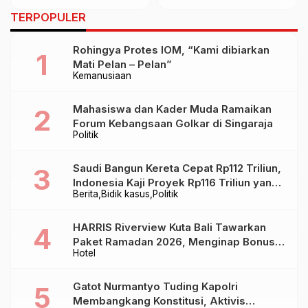
Tradisi dan Gaya Hidup
Pendidikan di
TERPOPULER
Tanpa Plastik
Karangasem
Rohingya Protes IOM, “Kami dibiarkan
Mati Pelan – Pelan”
Kemanusiaan
Mahasiswa dan Kader Muda Ramaikan
Forum Kebangsaan Golkar di Singaraja
Politik
Saudi Bangun Kereta Cepat Rp112 Triliun,
Indonesia Kaji Proyek Rp116 Triliun yang
Berita
Bidik kasus
Politik
Baru Sampai Bandung
HARRIS Riverview Kuta Bali Tawarkan
Paket Ramadan 2026, Menginap Bonus
Hotel
Takjil hingga Bukber Mulai Rp88.888
Gatot Nurmantyo Tuding Kapolri
Membangkang Konstitusi, Aktivis