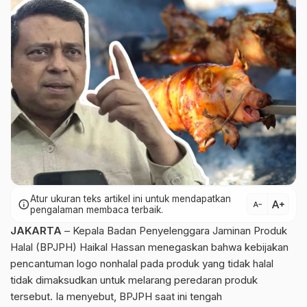
Atur ukuran teks artikel ini untuk mendapatkan
text_increase
info
text_decrease
pengalaman membaca terbaik.
JAKARTA
– Kepala Badan Penyelenggara Jaminan Produk
Halal (BPJPH) Haikal Hassan menegaskan bahwa kebijakan
pencantuman logo nonhalal pada produk yang tidak halal
tidak dimaksudkan untuk melarang peredaran produk
tersebut. Ia menyebut, BPJPH saat ini tengah