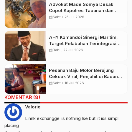
Advokat Made Somya Desak
Copot Kapolres Tabanan dan
Kapolsek Baturiti Usai Amuk
calendar_month
Sabtu, 25 Jul 2026
Massa
AHY Komandoi Sinergi Maritim,
Target Pelabuhan Terintegrasi
2028
calendar_month
Rabu, 22 Jul 2026
Pesanan Baju Molor Berujung
Cekcok Viral, Penjahit di Badung
Diduga Ucapkan Kata Bernada
calendar_month
Sabtu, 18 Jul 2026
Rasis
KOMENTAR (8)
Valorie
Linnk exchangge iis nothing lse but iit iss simpl
placing