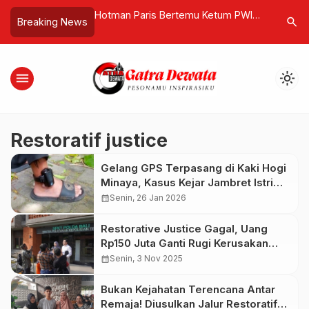
buah Hasil, Iran
Hotman Paris Bertemu Ketum PWI
PKB XLVII
search
Breaking News
al Pertamina
Akhmad Munir dan Sufmi Dasco,
Pengawasa
at Hormuz
Serukan Persatuan Indonesia
Pakai Dil
menu
light_mode
Restoratif justice
Gelang GPS Terpasang di Kaki Hogi
Minaya, Kasus Kejar Jambret Istri
Berakhir Restorative Justice
calendar_month
Senin, 26 Jan 2026
Restorative Justice Gagal, Uang
Rp150 Juta Ganti Rugi Kerusakan
Properti 1 Juta Raib, WNA Spanyol
calendar_month
Senin, 3 Nov 2025
Dilaporkan
Bukan Kejahatan Terencana Antar
Remaja! Diusulkan Jalur Restoratif