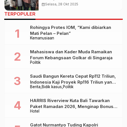
Justice, Aparat Diminta Bijak
calendar_month
Selasa, 28 Okt 2025
TERPOPULER
Rohingya Protes IOM, “Kami dibiarkan
Mati Pelan – Pelan”
Kemanusiaan
Mahasiswa dan Kader Muda Ramaikan
Forum Kebangsaan Golkar di Singaraja
Politik
Saudi Bangun Kereta Cepat Rp112 Triliun,
Indonesia Kaji Proyek Rp116 Triliun yang
Berita
Bidik kasus
Politik
Baru Sampai Bandung
HARRIS Riverview Kuta Bali Tawarkan
Paket Ramadan 2026, Menginap Bonus
Hotel
Takjil hingga Bukber Mulai Rp88.888
Gatot Nurmantyo Tuding Kapolri