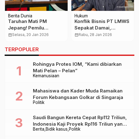
Berita Dunia
Hukum
Taruhan Mati PM
Konflik Bisnis PT LMWS
Jepang! Pemilu
Sepakat Damai,
Dipercepat, Pajak
Laporan Polisi Dalam
calendar_month
Selasa, 20 Jan 2026
calendar_month
Rabu, 28 Jan 2026
Makanan Dipangkas,
Proses Pencabutan
Negeri Sakura Masuk
TERPOPULER
Mode Krisis Politik
Rohingya Protes IOM, “Kami dibiarkan
Mati Pelan – Pelan”
Kemanusiaan
Mahasiswa dan Kader Muda Ramaikan
Forum Kebangsaan Golkar di Singaraja
Politik
Saudi Bangun Kereta Cepat Rp112 Triliun,
Indonesia Kaji Proyek Rp116 Triliun yang
Berita
Bidik kasus
Politik
Baru Sampai Bandung