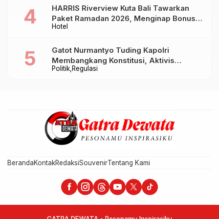
HARRIS Riverview Kuta Bali Tawarkan
Paket Ramadan 2026, Menginap Bonus
Hotel
Takjil hingga Bukber Mulai Rp88.888
Gatot Nurmantyo Tuding Kapolri
Membangkang Konstitusi, Aktivis
Politik
Regulasi
Tegaskan Polri Tak Punya Sejarah
Berkhianat pada Presiden
Beranda
Kontak
Redaksi
Souvenir
Tentang Kami