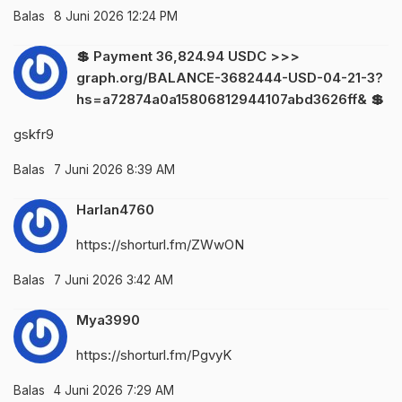
Balas
8 Juni 2026 12:24 PM
💲 Payment 36,824.94 USDC >>>
graph.org/BALANCE-3682444-USD-04-21-3?
hs=a72874a0a15806812944107abd3626ff& 💲
gskfr9
Balas
7 Juni 2026 8:39 AM
Harlan4760
https://shorturl.fm/ZWwON
Balas
7 Juni 2026 3:42 AM
Mya3990
https://shorturl.fm/PgvyK
Balas
4 Juni 2026 7:29 AM