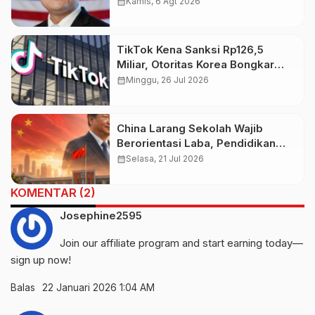
Baru bagi Indonesia
calendar_month
Kamis, 6 Agt 2026
TikTok Kena Sanksi Rp126,5
Miliar, Otoritas Korea Bongkar
Pelanggaran Data Pribadi
calendar_month
Minggu, 26 Jul 2026
China Larang Sekolah Wajib
Berorientasi Laba, Pendidikan
Bukan Ladang Bisnis
calendar_month
Selasa, 21 Jul 2026
KOMENTAR (2)
Josephine2595
Join our affiliate program and start earning today—
sign up now!
Balas
22 Januari 2026 1:04 AM