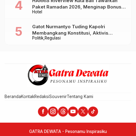
HARRIS Riverview Kuta Bali Tawarkan
Paket Ramadan 2026, Menginap Bonus
Hotel
Takjil hingga Bukber Mulai Rp88.888
Gatot Nurmantyo Tuding Kapolri
Membangkang Konstitusi, Aktivis
Politik
Regulasi
Tegaskan Polri Tak Punya Sejarah
Berkhianat pada Presiden
Beranda
Kontak
Redaksi
Souvenir
Tentang Kami
GATRA DEWATA - Pesonamu Inspirasiku