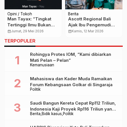
Opini / Tokoh
Berita
Man Tayax: “Tingkat
Ascott Regional Bali
Tertinggi Ilmu Bukan
Ajak Ibu Pengemudi
Pintar, Melainkan
Ojol Berbuka Puasa
calendar_month
Jumat, 29 Mei 2026
calendar_month
Kamis, 12 Mar 2026
Paham”
Bersama, Rayakan
TERPOPULER
Ketangguhan
Perempuan di Jalanan
Rohingya Protes IOM, “Kami dibiarkan
Mati Pelan – Pelan”
Kemanusiaan
Mahasiswa dan Kader Muda Ramaikan
Forum Kebangsaan Golkar di Singaraja
Politik
Saudi Bangun Kereta Cepat Rp112 Triliun,
Indonesia Kaji Proyek Rp116 Triliun yang
Berita
Bidik kasus
Politik
Baru Sampai Bandung