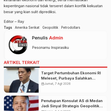
kepentingan nasional tidak terseret dalam konflik kekuatan
besar yang kian sulit diprediksi.
Editor – Ray
Tags
Amerika Serikat
Geopolitik
Petrodollars
Penulis
Admin
Pesonamu Inspirasiku
ARTIKEL TERKAIT
Target Pertumbuhan Ekonomi RI
Meleset, Purbaya Salahkan
Lonjakan Harga Minyak Dunia
calendar_month
Jumat, 7 Agt 2026
Penutupan Konsulat AS di Medan
Jadi Sinyal Strategis Geopolitik