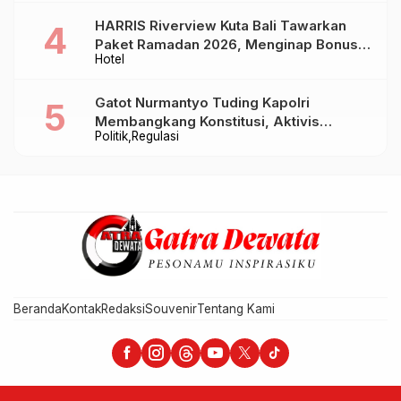
HARRIS Riverview Kuta Bali Tawarkan
Paket Ramadan 2026, Menginap Bonus
Hotel
Takjil hingga Bukber Mulai Rp88.888
Gatot Nurmantyo Tuding Kapolri
Membangkang Konstitusi, Aktivis
Politik
Regulasi
Tegaskan Polri Tak Punya Sejarah
Berkhianat pada Presiden
Beranda
Kontak
Redaksi
Souvenir
Tentang Kami