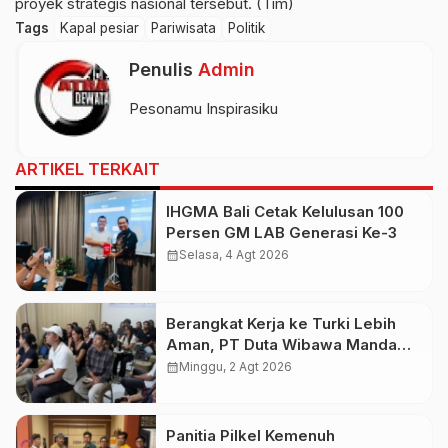
proyek strategis nasional tersebut. (Tim)
Tags
Kapal pesiar
Pariwisata
Politik
Penulis
Admin
Pesonamu Inspirasiku
ARTIKEL TERKAIT
IHGMA Bali Cetak Kelulusan 100
Persen GM LAB Generasi Ke-3
calendar_month
Selasa, 4 Agt 2026
Berangkat Kerja ke Turki Lebih
Aman, PT Duta Wibawa Manda
Putra Bali Didukung AYC Turki
calendar_month
Minggu, 2 Agt 2026
Panitia Pilkel Kemenuh