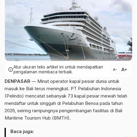
Atur ukuran teks artikel ini untuk mendapatkan
text_increase
info
text_decrease
pengalaman membaca terbaik.
DENPASAR
— Minat operator kapal pesiar dunia untuk
masuk ke Bali terus meningkat. PT Pelabuhan Indonesia
(Pelindo) mencatat sebanyak 73 kapal pesiar mewah telah
mendaftar untuk singgah di Pelabuhan Benoa pada tahun
2026, seiring rampungnya pengembangan fasilitas di Bali
Maritime Tourism Hub (BMTH).
Baca juga: