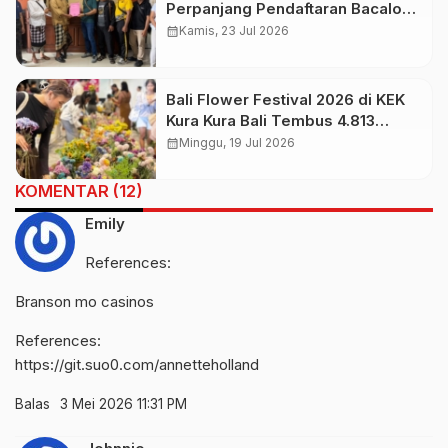
Perpanjang Pendaftaran Bacalon
Perbekel
calendar_month
Kamis, 23 Jul 2026
Bali Flower Festival 2026 di KEK
Kura Kura Bali Tembus 4.813
Pengunjung
calendar_month
Minggu, 19 Jul 2026
KOMENTAR (12)
Emily
References:
Branson mo casinos
References:
https://git.suo0.com/annetteholland
Balas
3 Mei 2026 11:31 PM