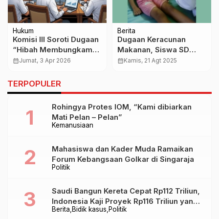
Hukum
Berita
Komisi III Soroti Dugaan
Dugaan Keracunan
“Hibah Membungkam
Makanan, Siswa SD
Aparat” dalam RDP
Impres Mokdale
calendar_month
Jumat, 3 Apr 2026
calendar_month
Kamis, 21 Agt 2025
Kasus Videografer
Dilarikan ke UGD
TERPOPULER
Rohingya Protes IOM, “Kami dibiarkan
Mati Pelan – Pelan”
Kemanusiaan
Mahasiswa dan Kader Muda Ramaikan
Forum Kebangsaan Golkar di Singaraja
Politik
Saudi Bangun Kereta Cepat Rp112 Triliun,
Indonesia Kaji Proyek Rp116 Triliun yang
Berita
Bidik kasus
Politik
Baru Sampai Bandung