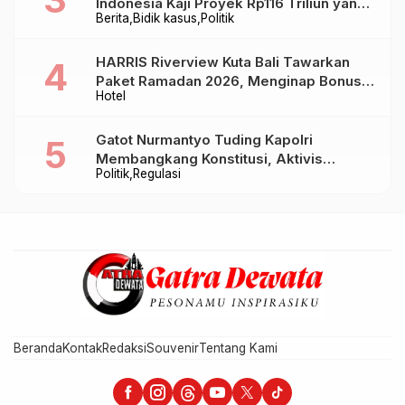
Indonesia Kaji Proyek Rp116 Triliun yang
Berita
Bidik kasus
Politik
Baru Sampai Bandung
HARRIS Riverview Kuta Bali Tawarkan
Paket Ramadan 2026, Menginap Bonus
Hotel
Takjil hingga Bukber Mulai Rp88.888
Gatot Nurmantyo Tuding Kapolri
Membangkang Konstitusi, Aktivis
Politik
Regulasi
Tegaskan Polri Tak Punya Sejarah
Berkhianat pada Presiden
Beranda
Kontak
Redaksi
Souvenir
Tentang Kami