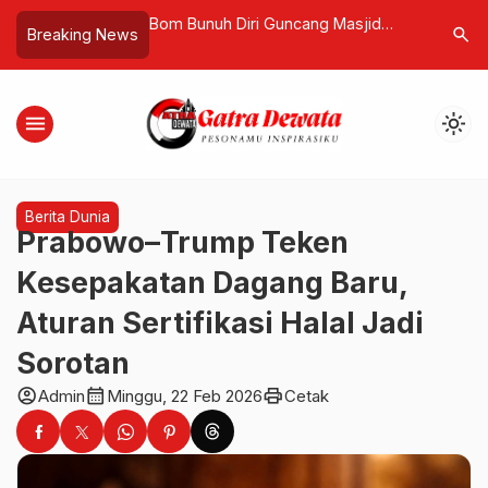
 Guncang Masjid
Terapi Pijat Minyak Tradisional Gaya
Jejak Ke
search
Breaking News
…
bad, 31 Tewas dan
Balian Bali, Primadona Baru
RI Dipame
Wisatawan Domestik dan
Inspirasi 
Mancanegara
menu
light_mode
Berita Dunia
Prabowo–Trump Teken
Kesepakatan Dagang Baru,
Aturan Sertifikasi Halal Jadi
Sorotan
account_circle
calendar_month
print
Admin
Minggu, 22 Feb 2026
Cetak