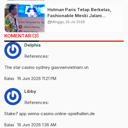
Hotman Paris Tetap Berkelas,
Fashionable Meski Jalani
Pemulihan Kesehatan
calendar_month
Minggu, 26 Jul 2026
KOMENTAR (3)
Delphia
References:
The star casino sydney
giaovienvietnam.vn
Balas
16 Juni 2026 11:21 PM
Libby
References:
Stake7 app
winna-casino.online-spielhallen.de
Balas
16 Juni 2026 1:36 AM