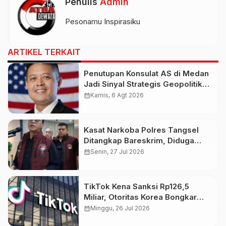
Penulis
Admin
Pesonamu Inspirasiku
ARTIKEL TERKAIT
Penutupan Konsulat AS di Medan
Jadi Sinyal Strategis Geopolitik
Baru bagi Indonesia
calendar_month
Kamis, 6 Agt 2026
Kasat Narkoba Polres Tangsel
Ditangkap Bareskrim, Diduga
Terlibat Jaringan Narkoba
calendar_month
Senin, 27 Jul 2026
TikTok Kena Sanksi Rp126,5
Miliar, Otoritas Korea Bongkar
Pelanggaran Data Pribadi
calendar_month
Minggu, 26 Jul 2026