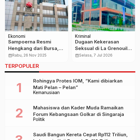
Ekonomi
Kriminal
Sampoerna Resmi
Dugaan Kekerasan
Hengkang dari Bursa,
Seksual di La Grenouille
Analis Sebut Arah Baru
Culinary Institute
calendar_month
Rabu, 26 Nov 2025
calendar_month
Selasa, 7 Jul 2026
Konglomerasi Mulai
Tabanan Dilaporkan ke
TERPOPULER
Terlihat
Polres, Korban
Mengaku Masih Trauma
Rohingya Protes IOM, “Kami dibiarkan
Mati Pelan – Pelan”
Kemanusiaan
Mahasiswa dan Kader Muda Ramaikan
Forum Kebangsaan Golkar di Singaraja
Politik
Saudi Bangun Kereta Cepat Rp112 Triliun,