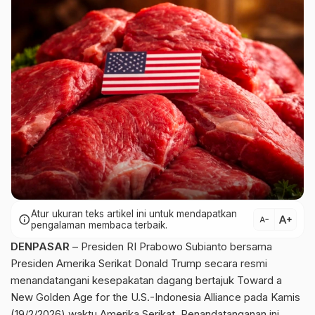
Atur ukuran teks artikel ini untuk mendapatkan
text_increase
info
text_decrease
pengalaman membaca terbaik.
DENPASAR
– Presiden RI Prabowo Subianto bersama
Presiden Amerika Serikat Donald Trump secara resmi
menandatangani kesepakatan dagang bertajuk Toward a
New Golden Age for the U.S.-Indonesia Alliance pada Kamis
(19/2/2026) waktu Amerika Serikat. Penandatanganan ini