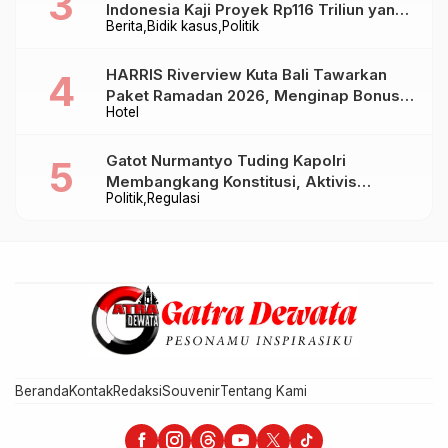
Indonesia Kaji Proyek Rp116 Triliun yang
Berita
Bidik kasus
Politik
Baru Sampai Bandung
HARRIS Riverview Kuta Bali Tawarkan
Paket Ramadan 2026, Menginap Bonus
Hotel
Takjil hingga Bukber Mulai Rp88.888
Gatot Nurmantyo Tuding Kapolri
Membangkang Konstitusi, Aktivis
Politik
Regulasi
Tegaskan Polri Tak Punya Sejarah
Berkhianat pada Presiden
Beranda
Kontak
Redaksi
Souvenir
Tentang Kami