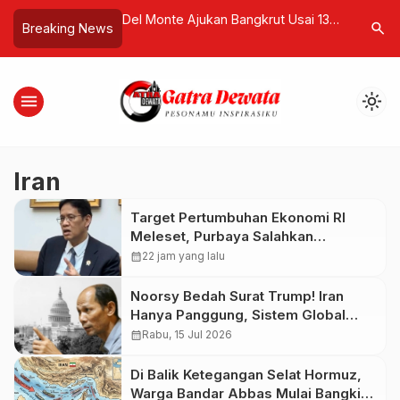
kan Keadilan untuk
Del Monte Ajukan Bangkrut Usai 138
Lempar M
search
Breaking News
pril
Tahun, Terlilit Utang Rp162 Triliun di
“Kesurupa
Tengah Perubahan Selera
Pernah Sa
Konsumen
menu
light_mode
Iran
Target Pertumbuhan Ekonomi RI
Meleset, Purbaya Salahkan
Lonjakan Harga Minyak Dunia
calendar_month
22 jam yang lalu
Noorsy Bedah Surat Trump! Iran
Hanya Panggung, Sistem Global
Target Utama
calendar_month
Rabu, 15 Jul 2026
Di Balik Ketegangan Selat Hormuz,
Warga Bandar Abbas Mulai Bangkit