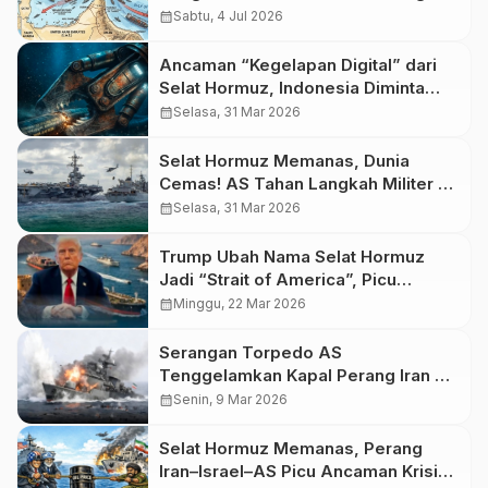
dari Luka Perang Iran-AS
calendar_month
Sabtu, 4 Jul 2026
Ancaman “Kegelapan Digital” dari
Selat Hormuz, Indonesia Diminta
Siaga Hadapi Risiko Global
calendar_month
Selasa, 31 Mar 2026
Selat Hormuz Memanas, Dunia
Cemas! AS Tahan Langkah Militer di
Tengah Ancaman Krisis Energi
calendar_month
Selasa, 31 Mar 2026
Global
Trump Ubah Nama Selat Hormuz
Jadi “Strait of America”, Picu
Polemik Global
calendar_month
Minggu, 22 Mar 2026
Serangan Torpedo AS
Tenggelamkan Kapal Perang Iran di
Samudra Hindia, 87 Pelaut Tewas
calendar_month
Senin, 9 Mar 2026
Selat Hormuz Memanas, Perang
Iran–Israel–AS Picu Ancaman Krisis