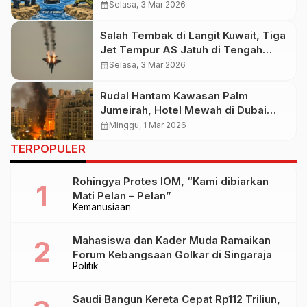
Energi Global
calendar_month
Selasa, 3 Mar 2026
Salah Tembak di Langit Kuwait, Tiga
Jet Tempur AS Jatuh di Tengah
Eskalasi Konflik Iran
calendar_month
Selasa, 3 Mar 2026
Rudal Hantam Kawasan Palm
Jumeirah, Hotel Mewah di Dubai
Terbakar di Tengah Eskalasi Iran–AS
calendar_month
Minggu, 1 Mar 2026
TERPOPULER
Rohingya Protes IOM, “Kami dibiarkan
Mati Pelan – Pelan”
Kemanusiaan
Mahasiswa dan Kader Muda Ramaikan
Forum Kebangsaan Golkar di Singaraja
Politik
Saudi Bangun Kereta Cepat Rp112 Triliun,