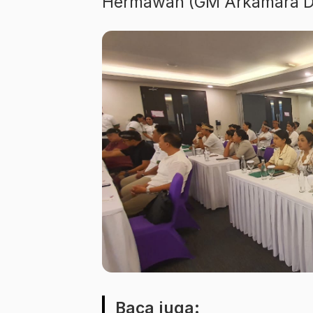
Hermawan (GM Arkamara D’
Baca juga: