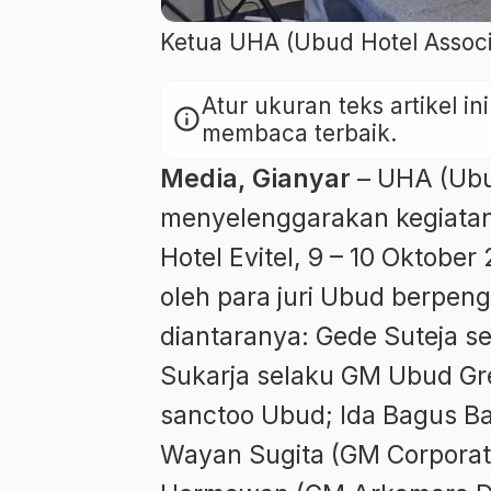
Ketua UHA (Ubud Hotel Associ
Atur ukuran teks artikel 
info
membaca terbaik.
Media, Gianyar
– UHA (Ubu
menyelenggarakan kegiatan 
Hotel Evitel, 9 – 10 Oktober
oleh para juri Ubud berpeng
diantaranya: Gede Suteja 
Sukarja selaku GM Ubud Gre
sanctoo Ubud; Ida Bagus B
Wayan Sugita (GM Corporat