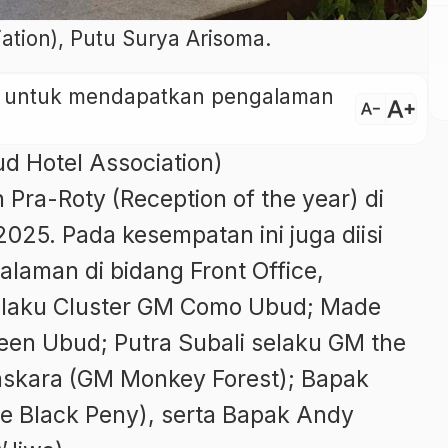
ation), Putu Surya Arisoma.
ini untuk mendapatkan pengalaman
text_increase
text_decrease
d Hotel Association)
Pra-Roty (Reception of the year) di
 2025. Pada kesempatan ini juga diisi
alaman di bidang Front Office,
selaku Cluster GM Como Ubud; Made
en Ubud; Putra Subali selaku GM the
askara (GM Monkey Forest); Bapak
e Black Peny), serta Bapak Andy