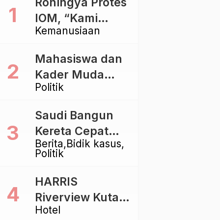
Rohingya Protes
IOM, “Kami
Kemanusiaan
dibiarkan Mati
Pelan – Pelan”
Mahasiswa dan
Kader Muda
Politik
Ramaikan Forum
Kebangsaan
Saudi Bangun
Golkar di
Kereta Cepat
Singaraja
Berita
Bidik kasus
Rp112 Triliun,
Politik
Indonesia Kaji
Proyek Rp116
HARRIS
Triliun yang
Riverview Kuta
Baru Sampai
Hotel
Bali Tawarkan