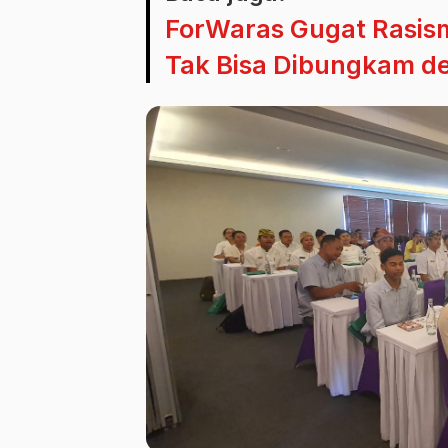
ForWaras Gugat Rasism
Tak Bisa Dibungkam de