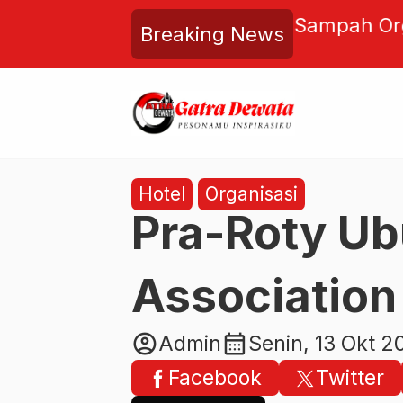
 Noorsy: Konflik AS–Israel vs
Sampah Org
Breaking News
dar Nuklir, tapi Perebutan
dari Rumah
Hotel
Organisasi
Pra-Roty Ub
Association
account_circle
calendar_month
Admin
Senin, 13 Okt 2
Facebook
Twitter