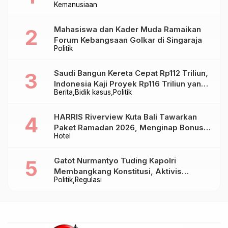
Kemanusiaan
Mahasiswa dan Kader Muda Ramaikan
Forum Kebangsaan Golkar di Singaraja
Politik
Saudi Bangun Kereta Cepat Rp112 Triliun,
Indonesia Kaji Proyek Rp116 Triliun yang
Berita
Bidik kasus
Politik
Baru Sampai Bandung
HARRIS Riverview Kuta Bali Tawarkan
Paket Ramadan 2026, Menginap Bonus
Hotel
Takjil hingga Bukber Mulai Rp88.888
Gatot Nurmantyo Tuding Kapolri
Membangkang Konstitusi, Aktivis
Politik
Regulasi
Tegaskan Polri Tak Punya Sejarah
Berkhianat pada Presiden