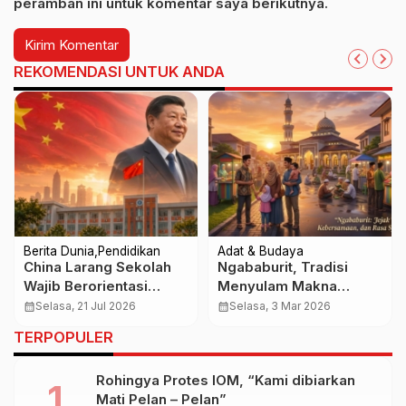
peramban ini untuk komentar saya berikutnya.
REKOMENDASI UNTUK ANDA
Berita Dunia
Pendidikan
Adat & Budaya
China Larang Sekolah
Ngababurit, Tradisi
Wajib Berorientasi
Menyulam Makna
Laba, Pendidikan Bukan
Menjelang Magrib di
calendar_month
Selasa, 21 Jul 2026
calendar_month
Selasa, 3 Mar 2026
Ladang Bisnis
Bulan Suci
TERPOPULER
Rohingya Protes IOM, “Kami dibiarkan
Mati Pelan – Pelan”