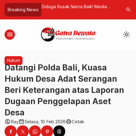
ht, Kejari Denpasar
Diduga Rusak Nama Baik! Media
260 Maha
search
Breaking News
ar Budiman Tiang
Siber Langgar Kode Etik, Dewan
Eropa, D
Pers Wajibkan Buat Hak Jawab
dari Uni 
menu
light_mode
Hukum
Datangi Polda Bali, Kuasa
Hukum Desa Adat Serangan
Beri Keterangan atas Laporan
Dugaan Penggelapan Aset
Desa
account_circle
calendar_month
print
Ray
Selasa, 10 Feb 2026
Cetak