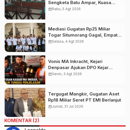
Sengketa Batu Ampar, Kuasa
Hukum Sebut Tak Ikut Tergugat di
calendar_month
Rabu, 5 Agt 2026
PTUN Terdahulu
Mediasi Gugatan Rp25 Miliar
Togar Situmorang Gagal, Empat
Media Pilih Lawan di Pengadilan
calendar_month
Selasa, 4 Agt 2026
Vonis MA Inkracht, Kejari
Denpasar Ajukan DPO Kejar
Budiman Tiang
calendar_month
Senin, 3 Agt 2026
Tergugat Mangkir, Gugatan Aset
Rp18 Miliar Seret PT EMI Berlanjut
calendar_month
Jumat, 31 Jul 2026
KOMENTAR (2)
Leopoldo