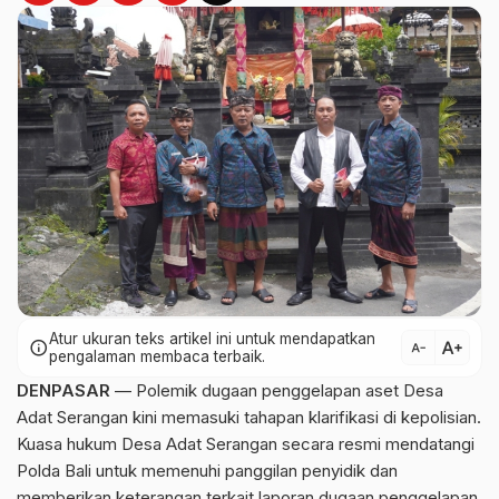
Atur ukuran teks artikel ini untuk mendapatkan
text_increase
info
text_decrease
pengalaman membaca terbaik.
DENPASAR
— Polemik dugaan penggelapan aset Desa
Adat Serangan kini memasuki tahapan klarifikasi di kepolisian.
Kuasa hukum Desa Adat Serangan secara resmi mendatangi
Polda Bali untuk memenuhi panggilan penyidik dan
memberikan keterangan terkait laporan dugaan penggelapan