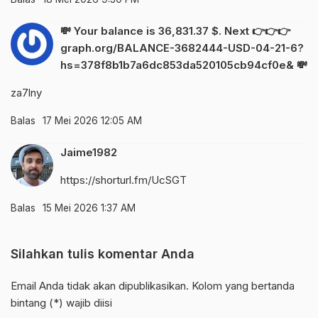
💸 Your balance is 36,831.37 $. Next 👉👉👉
graph.org/BALANCE-3682444-USD-04-21-6?
hs=378f8b1b7a6dc853da520105cb94cf0e& 💸
za7lny
Balas
17 Mei 2026 12:05 AM
Jaime1982
https://shorturl.fm/UcSGT
Balas
15 Mei 2026 1:37 AM
Silahkan tulis komentar Anda
Email Anda tidak akan dipublikasikan. Kolom yang bertanda
bintang (*) wajib diisi