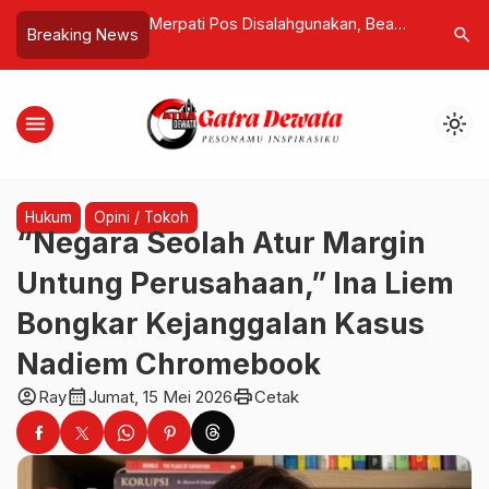
 Hadiri Konferensi
Merpati Pos Disalahgunakan, Bea
Pria Inggr
search
Breaking News
erkait Sahara Maroko
Cukai Kuwait Gagalkan
Tetangga,
r PBB
Penyelundupan Ratusan Pil Ekstasi
Sendiri d
menu
light_mode
Hukum
Opini / Tokoh
“Negara Seolah Atur Margin
Untung Perusahaan,” Ina Liem
Bongkar Kejanggalan Kasus
Nadiem Chromebook
account_circle
calendar_month
print
Ray
Jumat, 15 Mei 2026
Cetak