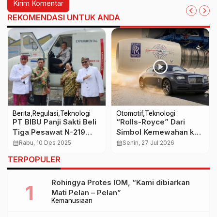
REKOMENDASI UNTUK ANDA
Berita
Regulasi
Teknologi
Otomotif
Teknologi
PT BIBU Panji Sakti Beli
“Rolls-Royce” Dari
Tiga Pesawat N-219
Simbol Kemewahan ke
dari PT DI untuk
Raja Mesin Pesawat
calendar_month
Rabu, 10 Des 2025
calendar_month
Senin, 27 Jul 2026
Hilirisasi Perikanan Laut
TERPOPULER
Bali dan Indonesia
Timur
Rohingya Protes IOM, “Kami dibiarkan
Mati Pelan – Pelan”
Kemanusiaan