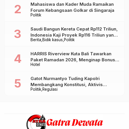
Mahasiswa dan Kader Muda Ramaikan
Forum Kebangsaan Golkar di Singaraja
Politik
Saudi Bangun Kereta Cepat Rp112 Triliun,
Indonesia Kaji Proyek Rp116 Triliun yang
Berita
Bidik kasus
Politik
Baru Sampai Bandung
HARRIS Riverview Kuta Bali Tawarkan
Paket Ramadan 2026, Menginap Bonus
Hotel
Takjil hingga Bukber Mulai Rp88.888
Gatot Nurmantyo Tuding Kapolri
Membangkang Konstitusi, Aktivis
Politik
Regulasi
Tegaskan Polri Tak Punya Sejarah
Berkhianat pada Presiden