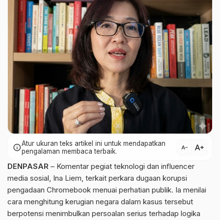
Atur ukuran teks artikel ini untuk mendapatkan
text_increase
info
text_decrease
pengalaman membaca terbaik.
DENPASAR
– Komentar pegiat teknologi dan influencer
media sosial, Ina Liem, terkait perkara dugaan korupsi
pengadaan Chromebook menuai perhatian publik. Ia menilai
cara menghitung kerugian negara dalam kasus tersebut
berpotensi menimbulkan persoalan serius terhadap logika