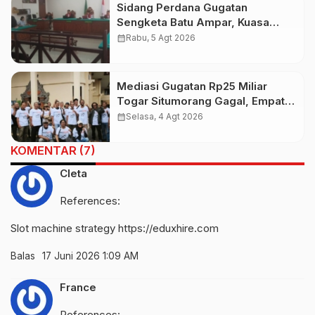
Sidang Perdana Gugatan
Sengketa Batu Ampar, Kuasa
Hukum Sebut Tak Ikut Tergugat di
calendar_month
Rabu, 5 Agt 2026
PTUN Terdahulu
Mediasi Gugatan Rp25 Miliar
Togar Situmorang Gagal, Empat
Media Pilih Lawan di Pengadilan
calendar_month
Selasa, 4 Agt 2026
KOMENTAR (7)
Cleta
References:
Slot machine strategy
https://eduxhire.com
Balas
17 Juni 2026 1:09 AM
France
References: