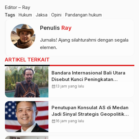
Editor – Ray
Tags
Hukum
Jaksa
Opini
Pandangan hukum
Penulis
Ray
Jurnalis! Ajang silahturahmi dengan segala
elemen.
ARTIKEL TERKAIT
Bandara Internasional Bali Utara
Disebut Kunci Peningkatan
Pariwisata Indonesia Timur dan
calendar_month
13 jam yang lalu
Kapasitas Penerbangan
Penutupan Konsulat AS di Medan
Jadi Sinyal Strategis Geopolitik
Baru bagi Indonesia
calendar_month
16 jam yang lalu