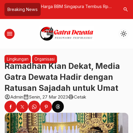
iwisata Gianyar Buka
Harga BBM Singapura Tembus Rp58
Spentri D
search
Breaking News
ort Mewah yang
Ribu per Liter, Indonesia Tahan
Sabet Ju
anya Pondok Wisata
Harga di Tengah Ancaman Jebolnya
Saraswat
APBN
menu
light_mode
Lingkungan
Organisasi
Ramadhan Kian Dekat, Media
Gatra Dewata Hadir dengan
Ratusan Sajadah untuk Umat
account_circle
calendar_month
print
Admin
Senin, 27 Mar 2023
Cetak