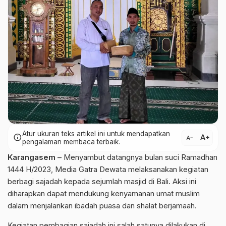
Atur ukuran teks artikel ini untuk mendapatkan
text_increase
info
text_decrease
pengalaman membaca terbaik.
Karangasem
– Menyambut datangnya bulan suci Ramadhan
1444 H/2023, Media Gatra Dewata melaksanakan kegiatan
berbagi sajadah kepada sejumlah masjid di Bali. Aksi ini
diharapkan dapat mendukung kenyamanan umat muslim
dalam menjalankan ibadah puasa dan shalat berjamaah.
Kegiatan pembagian sajadah ini salah satunya dilakukan di