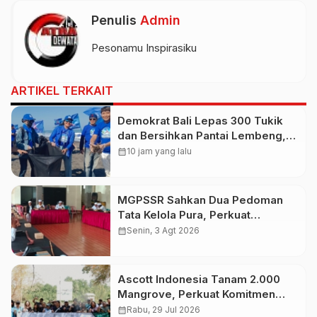
Penulis
Admin
Pesonamu Inspirasiku
ARTIKEL TERKAIT
Demokrat Bali Lepas 300 Tukik
dan Bersihkan Pantai Lembeng,
Perkuat Gerakan Langit Biru
calendar_month
10 jam yang lalu
Indonesia Asri
MGPSSR Sahkan Dua Pedoman
Tata Kelola Pura, Perkuat
Kepastian Hukum dan Pelayanan
calendar_month
Senin, 3 Agt 2026
Umat
Ascott Indonesia Tanam 2.000
Mangrove, Perkuat Komitmen
Jaga Ekosistem Pesisir
calendar_month
Rabu, 29 Jul 2026