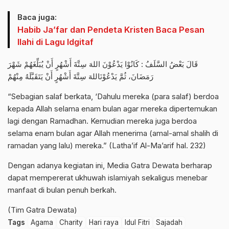
Baca juga:
Habib Ja’far dan Pendeta Kristen Baca Pesan
Ilahi di Lagu Idgitaf
ﻗَﺎﻝَ ﺑَﻌْﺾُ ﺍﻟﺴَّﻠَﻒُ : ﻛَﺎﻧُﻮْﺍ ﻳَﺪْﻋُﻮْﻥَ ﺍﻟﻠﻪَ ﺳِﺘَّﺔَ ﺃَﺷْﻬُﺮٍ ﺃَﻥْ ﻳُﺒَﻠِّﻐَﻬُﻢْ ﺷَﻬْﺮَ
ﺭَﻣَﻀَﺎﻥَ، ﺛُﻢَّ ﻳَﺪْﻋُﻮْﻧَﺎﻟﻠﻪَ ﺳِﺘَّﺔَ ﺃَﺷْﻬُﺮٍ ﺃَﻥْ ﻳَﺘَﻘَﺒَّﻠَﻪُ ﻣِﻨْﻬُﻢْ
“Sebagian salaf berkata, ‘Dahulu mereka (para salaf) berdoa
kepada Allah selama enam bulan agar mereka dipertemukan
lagi dengan Ramadhan. Kemudian mereka juga berdoa
selama enam bulan agar Allah menerima (amal-amal shalih di
ramadan yang lalu) mereka.” (Latha’if Al-Ma’arif hal. 232)
Dengan adanya kegiatan ini, Media Gatra Dewata berharap
dapat mempererat ukhuwah islamiyah sekaligus menebar
manfaat di bulan penuh berkah.
(Tim Gatra Dewata)
Tags
Agama
Charity
Hari raya
Idul Fitri
Sajadah