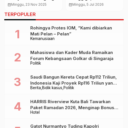
Begini Penjelasan
Bedugul Turun hingga
calendar_month
Minggu, 23 Nov 2025
calendar_month
Minggu, 5 Jul 2026
Yogacara Tantra
13 Derajat Celsius pada
TERPOPULER
tentang Getaran Energi
Puncak Musim Kemarau
dan Aji Pengaradan
Rohingya Protes IOM, “Kami dibiarkan
Mati Pelan – Pelan”
Kemanusiaan
Mahasiswa dan Kader Muda Ramaikan
Forum Kebangsaan Golkar di Singaraja
Politik
Saudi Bangun Kereta Cepat Rp112 Triliun,
Indonesia Kaji Proyek Rp116 Triliun yang
Berita
Bidik kasus
Politik
Baru Sampai Bandung
HARRIS Riverview Kuta Bali Tawarkan
Paket Ramadan 2026, Menginap Bonus
Hotel
Takjil hingga Bukber Mulai Rp88.888
Gatot Nurmantyo Tuding Kapolri