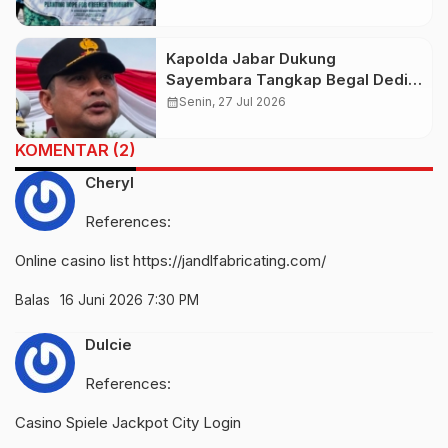
Kapolda Jabar Dukung
Sayembara Tangkap Begal Dedi
Mulyadi, Warga Berpeluang Raih
calendar_month
Senin, 27 Jul 2026
Hadiah Rp50 Juta
KOMENTAR (2)
Cheryl
References:
Online casino list
https://jandlfabricating.com/
Balas
16 Juni 2026 7:30 PM
Dulcie
References:
Casino Spiele
Jackpot City Login