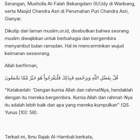
Serangan, Musholla Al-Falah Bekangdam IX/Udy di Waribang,
serta Masjid Chandra Asri di Perumahan Puri Chandra Asri,
Gianyar.
Dikutip dari laman muslim.or.id, disebutkan bahwa seorang
muslim diwajibkan untuk berbahagia dan bergembira
menyambut bulan ramadan. Hal ini mencerminkan wujud
keimanan seseorang.
Allah berfirman,
ﻗُﻞْ ﺑِﻔَﻀْﻞِ ﺍﻟﻠّﻪِ ﻭَﺑِﺮَﺣْﻤَﺘِﻪِ ﻓَﺒِﺬَﻟِﻚَ ﻓَﻠْﻴَﻔْﺮَﺣُﻮﺍْ ﻫُﻮَ ﺧَﻴْﺮٌ ﻣِّﻤَّﺎ ﻳَﺠْﻤَﻌُﻮﻥَ
“Katakanlah: ‘Dengan kurnia Allah dan rahmatNya, hendaklah
dengan itu mereka bergembira. Kurnia Allah dan rahmat-Nya
itu adalah lebih baik dari apa yang mereka kumpulkan” (QS.
Yunus [10]: 58).
Terkait ini, Ibnu Rajab Al-Hambali berkata,