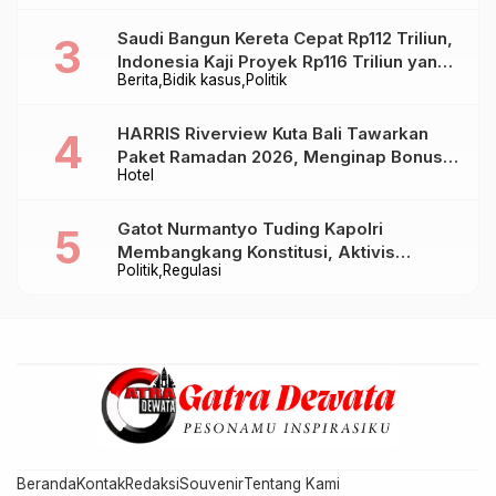
Saudi Bangun Kereta Cepat Rp112 Triliun,
Indonesia Kaji Proyek Rp116 Triliun yang
Berita
Bidik kasus
Politik
Baru Sampai Bandung
HARRIS Riverview Kuta Bali Tawarkan
Paket Ramadan 2026, Menginap Bonus
Hotel
Takjil hingga Bukber Mulai Rp88.888
Gatot Nurmantyo Tuding Kapolri
Membangkang Konstitusi, Aktivis
Politik
Regulasi
Tegaskan Polri Tak Punya Sejarah
Berkhianat pada Presiden
Beranda
Kontak
Redaksi
Souvenir
Tentang Kami