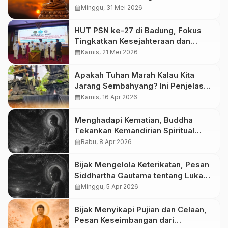
Kehidupan
calendar_month
Minggu, 31 Mei 2026
HUT PSN ke-27 di Badung, Fokus
Tingkatkan Kesejahteraan dan
Kompetensi Pinandita dan
calendar_month
Kamis, 21 Mei 2026
Pelayanan Hukum Inklusif
Apakah Tuhan Marah Kalau Kita
Jarang Sembahyang? Ini Penjelasan
dalam Ajaran Hindu
calendar_month
Kamis, 16 Apr 2026
Menghadapi Kematian, Buddha
Tekankan Kemandirian Spiritual
sebagai Kunci Keselamatan
calendar_month
Rabu, 8 Apr 2026
Bijak Mengelola Keterikatan, Pesan
Siddhartha Gautama tentang Luka
Perpisahan
calendar_month
Minggu, 5 Apr 2026
Bijak Menyikapi Pujian dan Celaan,
Pesan Keseimbangan dari