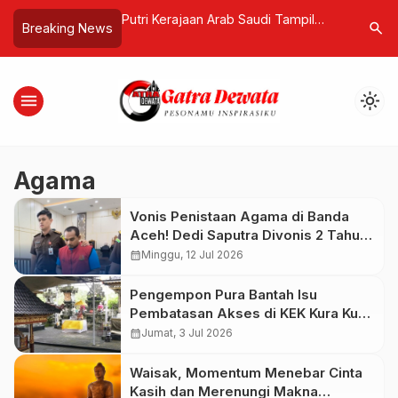
 Kanker! Senyawa
Putri Kerajaan Arab Saudi Tampil
Lonjakan 
search
Breaking News
u Hambat
Anggun dengan Busana Adat Bali
Turis Ko
umor
saat Liburan di Pulau Dewata
Waspada S
menu
light_mode
Agama
Vonis Penistaan Agama di Banda
Aceh! Dedi Saputra Divonis 2 Tahun
Penjara, Hakim Pertimbangkan
calendar_month
Minggu, 12 Jul 2026
Pengakuan Bersalah
Pengempon Pura Bantah Isu
Pembatasan Akses di KEK Kura Kura
Bali! Umat Tetap Bebas
calendar_month
Jumat, 3 Jul 2026
Sembahyang, Nelayan Tetap Melaut
Waisak, Momentum Menebar Cinta
Kasih dan Merenungi Makna