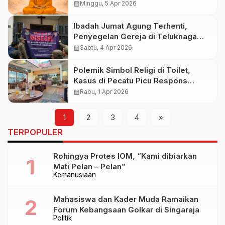
Siddhartha Gautama
calendar_month
Minggu, 5 Apr 2026
Ibadah Jumat Agung Terhenti,
Penyegelan Gereja di Teluknaga
Picu Sorotan Publik
calendar_month
Sabtu, 4 Apr 2026
Polemik Simbol Religi di Toilet,
Kasus di Pecatu Picu Respons
Organisasi
calendar_month
Rabu, 1 Apr 2026
1
2
3
4
»
TERPOPULER
Rohingya Protes IOM, “Kami dibiarkan
Mati Pelan – Pelan”
Kemanusiaan
Mahasiswa dan Kader Muda Ramaikan
Forum Kebangsaan Golkar di Singaraja
Politik