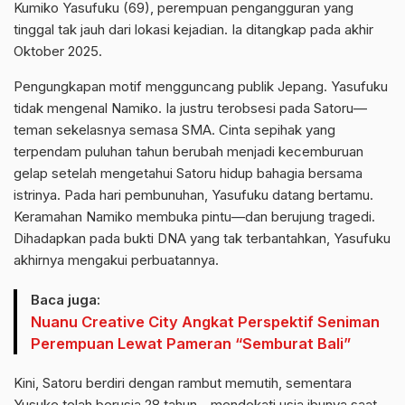
Kumiko Yasufuku (69), perempuan pengangguran yang
tinggal tak jauh dari lokasi kejadian. Ia ditangkap pada akhir
Oktober 2025.
Pengungkapan motif mengguncang publik Jepang. Yasufuku
tidak mengenal Namiko. Ia justru terobsesi pada Satoru—
teman sekelasnya semasa SMA. Cinta sepihak yang
terpendam puluhan tahun berubah menjadi kecemburuan
gelap setelah mengetahui Satoru hidup bahagia bersama
istrinya. Pada hari pembunuhan, Yasufuku datang bertamu.
Keramahan Namiko membuka pintu—dan berujung tragedi.
Dihadapkan pada bukti DNA yang tak terbantahkan, Yasufuku
akhirnya mengakui perbuatannya.
Baca juga:
Nuanu Creative City Angkat Perspektif Seniman
Perempuan Lewat Pameran “Semburat Bali”
Kini, Satoru berdiri dengan rambut memutih, sementara
Yusuke telah berusia 28 tahun—mendekati usia ibunya saat