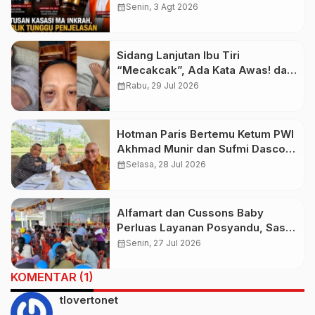
Budiman Tiang
calendar_month
Senin, 3 Agt 2026
Sidang Lanjutan Ibu Tiri
“Mecakcak”, Ada Kata Awas! dari
Pelaku Saat Sidang
calendar_month
Rabu, 29 Jul 2026
Hotman Paris Bertemu Ketum PWI
Akhmad Munir dan Sufmi Dasco,
Serukan Persatuan Indonesia
calendar_month
Selasa, 28 Jul 2026
Alfamart dan Cussons Baby
Perluas Layanan Posyandu, Sasar
2.800 Ibu dan Anak pada Juli
calendar_month
Senin, 27 Jul 2026
2026
KOMENTAR (1)
tlovertonet