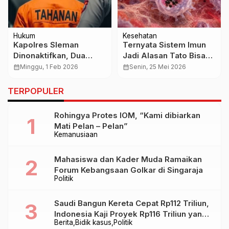
Hukum
Kesehatan
Kapolres Sleman
Ternyata Sistem Imun
Dinonaktifkan, Dua
Jadi Alasan Tato Bisa
Kasus Besar Seret
Menempel Bertahun-
calendar_month
Minggu, 1 Feb 2026
calendar_month
Senin, 25 Mei 2026
Kombes Edy Setyanto
tahun di Kulit
TERPOPULER
Rohingya Protes IOM, “Kami dibiarkan
Mati Pelan – Pelan”
Kemanusiaan
Mahasiswa dan Kader Muda Ramaikan
Forum Kebangsaan Golkar di Singaraja
Politik
Saudi Bangun Kereta Cepat Rp112 Triliun,
Indonesia Kaji Proyek Rp116 Triliun yang
Berita
Bidik kasus
Politik
Baru Sampai Bandung