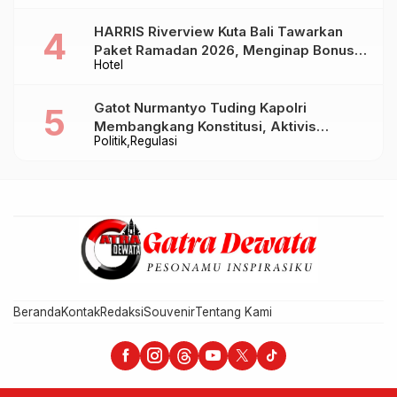
HARRIS Riverview Kuta Bali Tawarkan
Paket Ramadan 2026, Menginap Bonus
Hotel
Takjil hingga Bukber Mulai Rp88.888
Gatot Nurmantyo Tuding Kapolri
Membangkang Konstitusi, Aktivis
Politik
Regulasi
Tegaskan Polri Tak Punya Sejarah
Berkhianat pada Presiden
Beranda
Kontak
Redaksi
Souvenir
Tentang Kami