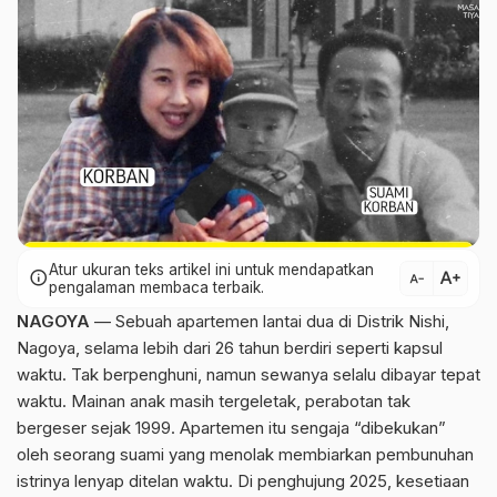
Atur ukuran teks artikel ini untuk mendapatkan
text_increase
info
text_decrease
pengalaman membaca terbaik.
NAGOYA
— Sebuah apartemen lantai dua di Distrik Nishi,
Nagoya, selama lebih dari 26 tahun berdiri seperti kapsul
waktu. Tak berpenghuni, namun sewanya selalu dibayar tepat
waktu. Mainan anak masih tergeletak, perabotan tak
bergeser sejak 1999. Apartemen itu sengaja “dibekukan”
oleh seorang suami yang menolak membiarkan pembunuhan
istrinya lenyap ditelan waktu. Di penghujung 2025, kesetiaan