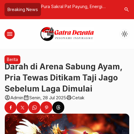
gara di Deposito,
Pura Sakral Pat Payung, Energi
Dari Tas 
search
Breaking News
ah Diduga Cari
Sentral Pulau Serangan
Myanmar,
 Rakyat!
Divonis 7
Dukung 
menu
light_mode
Berita
Darah di Arena Sabung Ayam,
Pria Tewas Ditikam Taji Jago
Sebelum Laga Dimulai
account_circle
calendar_month
print
Admin
Senin, 28 Jul 2025
Cetak