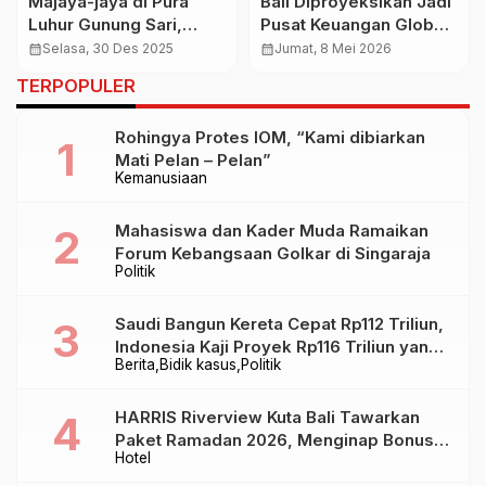
Majaya-jaya di Pura
Bali Diproyeksikan Jadi
Luhur Gunung Sari,
Pusat Keuangan Global,
MWBW Kukuhkan
Pemerintah Siapkan
calendar_month
Selasa, 30 Des 2025
calendar_month
Jumat, 8 Mei 2026
Kepengurusan Moncol
Kawasan Khusus Mirip
TERPOPULER
2025–2030
DIFC Dubai
Rohingya Protes IOM, “Kami dibiarkan
Mati Pelan – Pelan”
Kemanusiaan
Mahasiswa dan Kader Muda Ramaikan
Forum Kebangsaan Golkar di Singaraja
Politik
Saudi Bangun Kereta Cepat Rp112 Triliun,
Indonesia Kaji Proyek Rp116 Triliun yang
Berita
Bidik kasus
Politik
Baru Sampai Bandung
HARRIS Riverview Kuta Bali Tawarkan
Paket Ramadan 2026, Menginap Bonus
Hotel
Takjil hingga Bukber Mulai Rp88.888