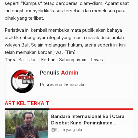
seperti “Kampus” tetap beroperasi diam-diam. Aparat saat
ini tengah menyelidiki kasus tersebut dan menelusuri para
pihak yang terlibat.
Peristiwa ini kembali membuka mata publik akan bahaya
praktik sabung ayam ilegal yang masih marak di sejumlah
wilayah Bali. Selain melanggar hukum, arena seperti ini kini
telah memakan korban jiwa. (Tim)
Tags
Bali
Judi
Korban
Sabung ayam
Tewas
Penulis
Admin
Pesonamu Inspirasiku
ARTIKEL TERKAIT
Bandara Internasional Bali Utara
Disebut Kunci Peningkatan
Pariwisata Indonesia Timur dan
calendar_month
9 jam yang lalu
Kapasitas Penerbangan