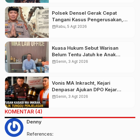
Polsek Densel Gerak Cepat
Tangani Kasus Pengerusakan,
Kapolsek: Kami Sudah Koordinasi
calendar_month
Rabu, 5 Agt 2026
Dengan Pihak Imigrasi
Kuasa Hukum Sebut Warisan
Belum Tentu Jatuh ke Anak
Kandung, Jero Mangku “Merusak
calendar_month
Senin, 3 Agt 2026
Banten Itu Penghinaan”
Vonis MA Inkracht, Kejari
Denpasar Ajukan DPO Kejar
Budiman Tiang
calendar_month
Senin, 3 Agt 2026
KOMENTAR (4)
Denny
References: