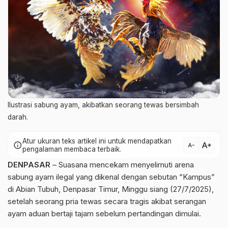
Ilustrasi sabung ayam, akibatkan seorang tewas bersimbah
darah.
Atur ukuran teks artikel ini untuk mendapatkan
text_increase
info
text_decrease
pengalaman membaca terbaik.
DENPASAR
– Suasana mencekam menyelimuti arena
sabung ayam ilegal yang dikenal dengan sebutan “Kampus”
di Abian Tubuh, Denpasar Timur, Minggu siang (27/7/2025),
setelah seorang pria tewas secara tragis akibat serangan
ayam aduan bertaji tajam sebelum pertandingan dimulai.