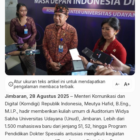
Atur ukuran teks artikel ini untuk mendapatkan
text_increase
info
text_decrease
pengalaman membaca terbaik.
Jimbaran, 28 Agustus 2025
– Menteri Komunikasi dan
Digital (Komdigi) Republik Indonesia, Meutya Hafid, B.Eng.,
M.I.P., hadir memberikan kuliah umum di Auditorium Widya
Sabha Universitas Udayana (Unud), Jimbaran. Lebih dari
1.500 mahasiswa baru dari jenjang S1, S2, hingga Program
Pendidikan Dokter Spesialis antusias mengikuti kegiatan