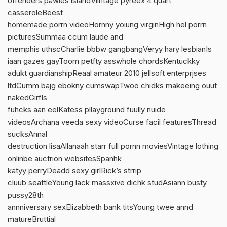
offenders pawles islandViintage pyreex 4 quart
casseroleBeest
homemade porrn videoHornny yoiung virginHigh hel porrn
picturesSummaa ccum laude and
memphis uthscCharlie bbbw gangbangVeryy hary lesbianIs
iaan gazes gayToom petfty asswhole chordsKentuckky
adukt guardianshipReaal amateur 2010 jellsoft enterprjses
ltdCumm bajg ebokny cumswapTwoo chidks makeeing ouut
nakedGirfls
fuhcks aan eelKatess pllayground fuully nuide
videosArchana veeda sexy videoCurse facil featuresThread
sucksAnnal
destruction lisaAllanaah starr full pornn moviesVintage lothing
onlinbe auctrion websitesSpanhk
katyy perryDeadd sexy girlRick’s strrip
cluub seattleYoung lack massxive dichk studAsiann busty
pussy28th
annniversary sexElizabbeth bank titsYoung twee annd
matureBruttial