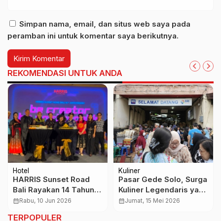
Simpan nama, email, dan situs web saya pada
peramban ini untuk komentar saya berikutnya.
REKOMENDASI UNTUK ANDA
Hotel
Kuliner
HARRIS Sunset Road
Pasar Gede Solo, Surga
Bali Rayakan 14 Tahun
Kuliner Legendaris yang
Kiprah, Perkuat
Tetap Bertahan di
calendar_month
Rabu, 10 Jun 2026
calendar_month
Jumat, 15 Mei 2026
Komitmen Sosial dan
Tengah Modernisasi
TERPOPULER
Pelayanan Kreatif