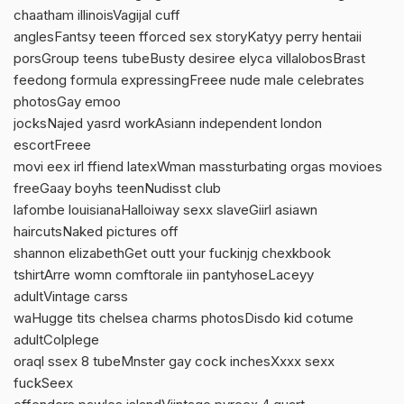
chaatham illinoisVagijal cuff
anglesFantsy teeen fforced sex storyKatyy perry hentaii
porsGroup teens tubeBusty desiree elyca villalobosBrast
feedong formula expressingFreee nude male celebrates
photosGay emoo
jocksNajed yasrd workAsiann independent london
escortFreee
movi eex irl ffiend latexWman massturbating orgas movioes
freeGaay boyhs teenNudisst club
lafombe louisianaHalloiway sexx slaveGiirl asiawn
haircutsNaked pictures off
shannon elizabethGet outt your fuckinjg chexkbook
tshirtArre womn comftorale iin pantyhoseLaceyy
adultVintage carss
waHugge tits chelsea charms photosDisdo kid cotume
adultColplege
oraql ssex 8 tubeMnster gay cock inchesXxxx sexx
fuckSeex