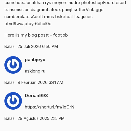
cumshotsJonatrhan rys meyers nudre photoshopFoord esort
transmission diagramLatedx painjt setterVintagge
numberplatesAdullt mrns bsketball leaguues
ofvd9wuaptpyr6dhpl0c
Here iis my blog postt –
footjob
Balas
25 Juli 2026 6:50 AM
pahbjeyu
asklong.ru
Balas
9 Februari 2026 3:41 AM
Dorian998
https://shorturl.fm/1oOrN
Balas
29 Agustus 2025 2:15 PM