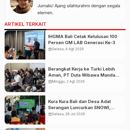
Jurnalis! Ajang silahturahmi dengan segala
elemen.
ARTIKEL TERKAIT
IHGMA Bali Cetak Kelulusan 100
Persen GM LAB Generasi Ke-3
calendar_month
Selasa, 4 Agt 2026
Berangkat Kerja ke Turki Lebih
Aman, PT Duta Wibawa Manda
Putra Bali Didukung AYC Turki
calendar_month
Minggu, 2 Agt 2026
Kura Kura Bali dan Desa Adat
Serangan Luncurkan SNOWI,
Sampah Non-Organik Kini Bisa
calendar_month
Selasa, 28 Jul 2026
Jadi Tabungan