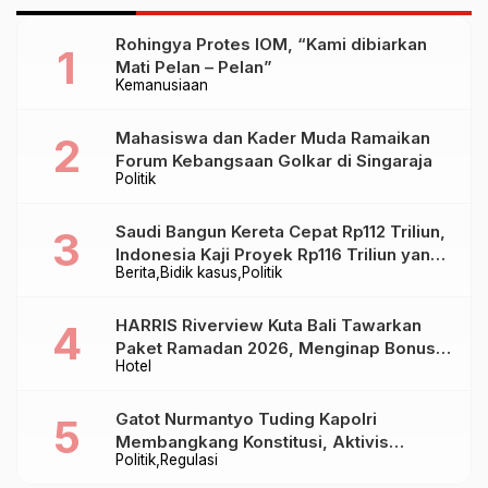
Rohingya Protes IOM, “Kami dibiarkan
Mati Pelan – Pelan”
Kemanusiaan
Mahasiswa dan Kader Muda Ramaikan
Forum Kebangsaan Golkar di Singaraja
Politik
Saudi Bangun Kereta Cepat Rp112 Triliun,
Indonesia Kaji Proyek Rp116 Triliun yang
Berita
Bidik kasus
Politik
Baru Sampai Bandung
HARRIS Riverview Kuta Bali Tawarkan
Paket Ramadan 2026, Menginap Bonus
Hotel
Takjil hingga Bukber Mulai Rp88.888
Gatot Nurmantyo Tuding Kapolri
Membangkang Konstitusi, Aktivis
Politik
Regulasi
Tegaskan Polri Tak Punya Sejarah
Berkhianat pada Presiden