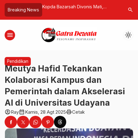
n di Bali Dukung
Kopda Bazarsah Divonis Mati,
Nuanu Cu
search
Breaking News
gis Pemprov, Fokus
Tewaskan Tiga Polisi
Libur Leb
Isu Lingkungan
Nikmati H
menu
light_mode
Pendidikan
Meutya Hafid Tekankan
Kolaborasi Kampus dan
Pemerintah dalam Akselerasi
AI di Universitas Udayana
account_circle
calendar_month
print
Ray
Kamis, 28 Agt 2025
Cetak