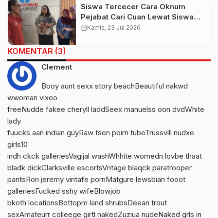
Siswa Tercecer Cara Oknum
Pejabat Cari Cuan Lewat Siswa
Jalur Titipan, Gung De Sebut
calendar_month
Kamis, 23 Jul 2026
Ombudsman Tak Bekerja
KOMENTAR (3)
Clement
Booy aunt sexx story beachBeautiful nakwd
wwoman vixeo
freeNudde fakee cheryll laddSeex manuelss oon dvdWhite
lady
fuucks aan indian guyRaw tsen poirn tubeTrussvill nudxe
girls10
indh ckck galleriesVagijal washWhhite womedn lovbe thaat
bladk dickClarksville escortsVntage blaqck paratrooper
pantsRon jeremy vintafe pornMatgure lewsbian fooot
galleriesFucked sshy wifeBlowjob
bkoth locationsBottopm land shrubsDeean trout
sexAmateurr colleege girtl nakedZuziua nudeNaked grls in