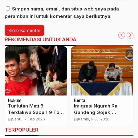
Simpan nama, email, dan situs web saya pada
peramban ini untuk komentar saya berikutnya.
REKOMENDASI UNTUK ANDA
Hukum
Berita
Tuntutan Mati 6
Imigrasi Ngurah Rai
Terdakwa Sabu 1,9 Ton,
Gandeng Gojek,
Sidang PN Batam
Pengiriman Paspor Kini
calendar_month
Sabtu, 7 Feb 2026
calendar_month
Kamis, 9 Jul 2026
Memanas dan Pecah
Bisa Lewat GoSend
TERPOPULER
Tangis