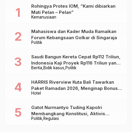
Rohingya Protes IOM, “Kami dibiarkan
Mati Pelan – Pelan”
Kemanusiaan
Mahasiswa dan Kader Muda Ramaikan
Forum Kebangsaan Golkar di Singaraja
Politik
Saudi Bangun Kereta Cepat Rp112 Triliun,
Indonesia Kaji Proyek Rp116 Triliun yang
Berita
Bidik kasus
Politik
Baru Sampai Bandung
HARRIS Riverview Kuta Bali Tawarkan
Paket Ramadan 2026, Menginap Bonus
Hotel
Takjil hingga Bukber Mulai Rp88.888
Gatot Nurmantyo Tuding Kapolri
Membangkang Konstitusi, Aktivis
Politik
Regulasi
Tegaskan Polri Tak Punya Sejarah
Berkhianat pada Presiden