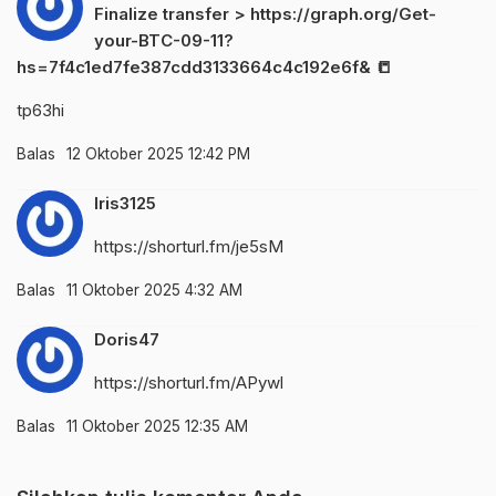
Finalize transfer > https://graph.org/Get-
your-BTC-09-11?
hs=7f4c1ed7fe387cdd3133664c4c192e6f& 📒
tp63hi
Balas
12 Oktober 2025 12:42 PM
Iris3125
https://shorturl.fm/je5sM
Balas
11 Oktober 2025 4:32 AM
Doris47
https://shorturl.fm/APywl
Balas
11 Oktober 2025 12:35 AM