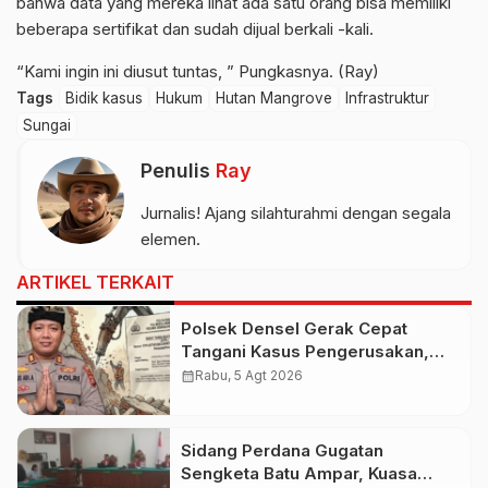
bahwa data yang mereka lihat ada satu orang bisa memiliki
beberapa sertifikat dan sudah dijual berkali -kali.
“Kami ingin ini diusut tuntas, ” Pungkasnya. (Ray)
Tags
Bidik kasus
Hukum
Hutan Mangrove
Infrastruktur
Sungai
Penulis
Ray
Jurnalis! Ajang silahturahmi dengan segala
elemen.
ARTIKEL TERKAIT
Polsek Densel Gerak Cepat
Tangani Kasus Pengerusakan,
Kapolsek: Kami Sudah Koordinasi
calendar_month
Rabu, 5 Agt 2026
Dengan Pihak Imigrasi
Sidang Perdana Gugatan
Sengketa Batu Ampar, Kuasa