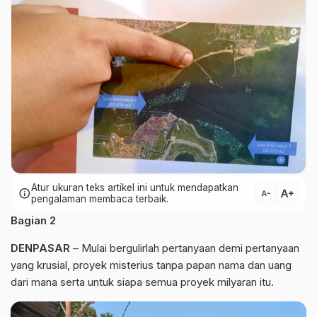
Atur ukuran teks artikel ini untuk mendapatkan
text_increase
info
text_decrease
pengalaman membaca terbaik.
Bagian 2
DENPASAR
– Mulai bergulirlah pertanyaan demi pertanyaan
yang krusial, proyek misterius tanpa papan nama dan uang
dari mana serta untuk siapa semua proyek milyaran itu.