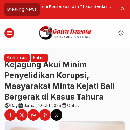
each Bali Tawarkan
Ironi Konservasi dan “Tikus Berdasi”,
Dirut PT 
search
Breaking News
ngan Kamar Luas
Saat Satwa Dilindungi Terancam,
Dianuger
Korupsi Justru Subur
oleh Puri
Berkomit
menu
light_mode
Aviasi di 
Bidik kasus
Hukum
Kejagung Akui Minim
Penyelidikan Korupsi,
Masyarakat Minta Kejati Bali
Bergerak di Kasus Tahura
account_circle
calendar_month
print
Ray
Jumat, 10 Okt 2025
Cetak