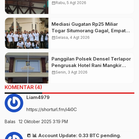
Hukum Sebut Tak Ikut Tergugat di
calendar_month
Rabu, 5 Agt 2026
PTUN Terdahulu
Mediasi Gugatan Rp25 Miliar
Togar Situmorang Gagal, Empat
Media Pilih Lawan di Pengadilan
calendar_month
Selasa, 4 Agt 2026
Panggilan Polsek Densel Terlapor
Pengrusak Hotel Rani Mangkir
Keluar Negeri, Ternyata Masih di
calendar_month
Senin, 3 Agt 2026
Bali
KOMENTAR (4)
Liam4979
https://shorturl.fm/i4i0C
Balas
12 Oktober 2025 3:19 PM
📒 📊 Account Update: 0.33 BTC pending.