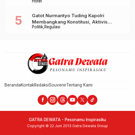
Hotel
Takjil hingga Bukber Mulai Rp88.888
Gatot Nurmantyo Tuding Kapolri
Membangkang Konstitusi, Aktivis
Politik
Regulasi
Tegaskan Polri Tak Punya Sejarah
Berkhianat pada Presiden
Beranda
Kontak
Redaksi
Souvenir
Tentang Kami
GATRA DEWATA - Pesonamu Inspirasiku
Copyright © 22 Juni 2013 Gatra Dewata Group