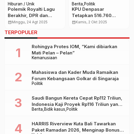
Hiburan / Unik
Berita
Politik
Polemik Royalti Lagu
KPU Denpasar
Berakhir, DPR dan
Tetapkan 516.760
Pemerintah Sepakat
Pemilih Berkelanjutan
calendar_month
Minggu, 24 Agt 2025
calendar_month
Kamis, 2 Okt 2025
Revisi UU Hak Cipta
Triwulan III 2025
TERPOPULER
Rohingya Protes IOM, “Kami dibiarkan
Mati Pelan – Pelan”
Kemanusiaan
Mahasiswa dan Kader Muda Ramaikan
Forum Kebangsaan Golkar di Singaraja
Politik
Saudi Bangun Kereta Cepat Rp112 Triliun,
Indonesia Kaji Proyek Rp116 Triliun yang
Berita
Bidik kasus
Politik
Baru Sampai Bandung
HARRIS Riverview Kuta Bali Tawarkan
Paket Ramadan 2026, Menginap Bonus