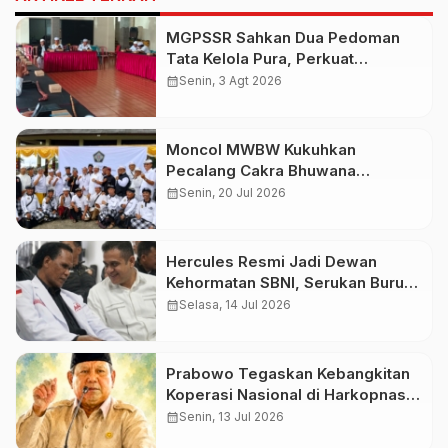
MGPSSR Sahkan Dua Pedoman
Tata Kelola Pura, Perkuat
Kepastian Hukum dan Pelayanan
calendar_month
Senin, 3 Agt 2026
Umat
Moncol MWBW Kukuhkan
Pecalang Cakra Bhuwana
Nusantara
calendar_month
Senin, 20 Jul 2026
Hercules Resmi Jadi Dewan
Kehormatan SBNI, Serukan Buruh
Kawal Prabowo
calendar_month
Selasa, 14 Jul 2026
Prabowo Tegaskan Kebangkitan
Koperasi Nasional di Harkopnas
ke-79
calendar_month
Senin, 13 Jul 2026