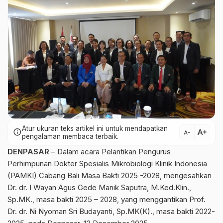
Atur ukuran teks artikel ini untuk mendapatkan
text_increase
info
text_decrease
pengalaman membaca terbaik.
DENPASAR
– Dalam acara Pelantikan Pengurus
Perhimpunan Dokter Spesialis Mikrobiologi Klinik Indonesia
(PAMKI) Cabang Bali Masa Bakti 2025 -2028, mengesahkan
Dr. dr. I Wayan Agus Gede Manik Saputra, M.Ked.Klin.,
Sp.MK., masa bakti 2025 – 2028, yang menggantikan Prof.
Dr. dr. Ni Nyoman Sri Budayanti, Sp.MK(K)., masa bakti 2022-