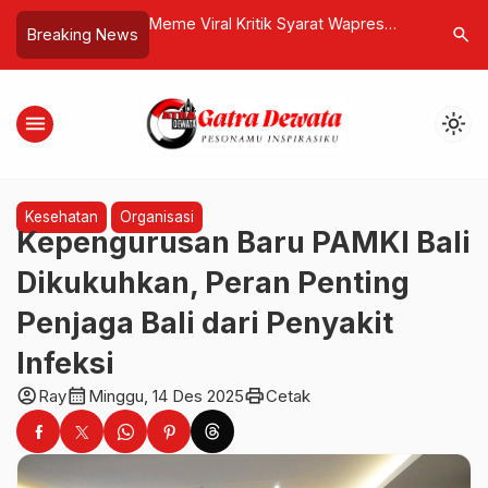
Meme Viral Kritik Syarat Wapres
Mediasi Gugatan Rp25 Miliar
search
Breaking News
Lebih Rendah dari Pekerja Umum
Situmorang Gagal, Empat Med
Lawan di Pengadilan
menu
light_mode
Kesehatan
Organisasi
Kepengurusan Baru PAMKI Bali
Dikukuhkan, Peran Penting
Penjaga Bali dari Penyakit
Infeksi
account_circle
calendar_month
print
Ray
Minggu, 14 Des 2025
Cetak