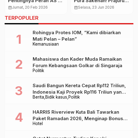
Pentingnya Peran AS di
Pura Sakenan! Prajuru
Hadapan Generasi
Sebut Tata Parkir
calendar_month
Jumat, 20 Feb 2026
calendar_month
Selasa, 23 Jun 2026
Muda dan Investor di
Seluas 4 Hektar
TERPOPULER
Washington DC
Rohingya Protes IOM, “Kami dibiarkan
Mati Pelan – Pelan”
Kemanusiaan
Mahasiswa dan Kader Muda Ramaikan
Forum Kebangsaan Golkar di Singaraja
Politik
Saudi Bangun Kereta Cepat Rp112 Triliun,
Indonesia Kaji Proyek Rp116 Triliun yang
Berita
Bidik kasus
Politik
Baru Sampai Bandung
HARRIS Riverview Kuta Bali Tawarkan
Paket Ramadan 2026, Menginap Bonus
Hotel
Takjil hingga Bukber Mulai Rp88.888