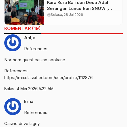
Kura Kura Bali dan Desa Adat
Serangan Luncurkan SNOWI,
Sampah Non-Organik Kini Bisa
calendar_month
Selasa, 28 Jul 2026
Jadi Tabungan
KOMENTAR (19)
Antje
References:
Northern quest casino spokane
References:
https://mixclassified.com/user/profile/1112876
Balas
4 Mei 2026 5:22 AM
Erna
References:
Casino drive lagny