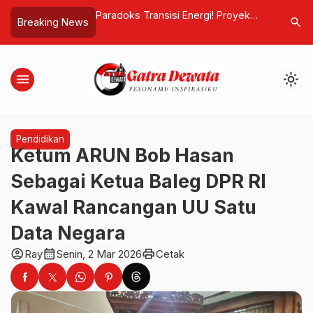
sus TRAP, BTID
Paradoks Transisi Energi! Proyek
Akun Lite
search
Breaking News
itas Lahan dan
LNG Bali Dinilai Abaikan Nelayan dan
Buku dan
ra-Kura Bali
Ancam Ruang Hidup Pesisir
Sorotan
menu
light_mode
Pendidikan
Ketum ARUN Bob Hasan
Sebagai Ketua Baleg DPR RI
Kawal Rancangan UU Satu
Data Negara
account_circle
calendar_month
print
Ray
Senin, 2 Mar 2026
Cetak