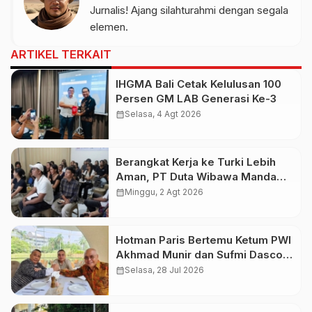
Jurnalis! Ajang silahturahmi dengan segala
elemen.
ARTIKEL TERKAIT
IHGMA Bali Cetak Kelulusan 100
Persen GM LAB Generasi Ke-3
calendar_month
Selasa, 4 Agt 2026
Berangkat Kerja ke Turki Lebih
Aman, PT Duta Wibawa Manda
Putra Bali Didukung AYC Turki
calendar_month
Minggu, 2 Agt 2026
Hotman Paris Bertemu Ketum PWI
Akhmad Munir dan Sufmi Dasco,
Serukan Persatuan Indonesia
calendar_month
Selasa, 28 Jul 2026