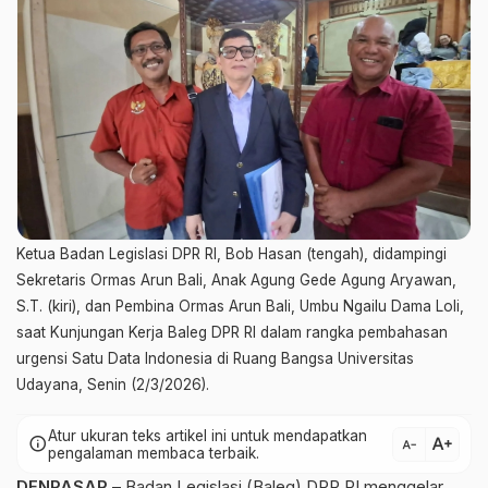
Ketua Badan Legislasi DPR RI, Bob Hasan (tengah), didampingi
Sekretaris Ormas Arun Bali, Anak Agung Gede Agung Aryawan,
S.T. (kiri), dan Pembina Ormas Arun Bali, Umbu Ngailu Dama Loli,
saat Kunjungan Kerja Baleg DPR RI dalam rangka pembahasan
urgensi Satu Data Indonesia di Ruang Bangsa Universitas
Udayana, Senin (2/3/2026).
Atur ukuran teks artikel ini untuk mendapatkan
text_increase
info
text_decrease
pengalaman membaca terbaik.
DENPASAR
– Badan Legislasi (Baleg) DPR RI menggelar