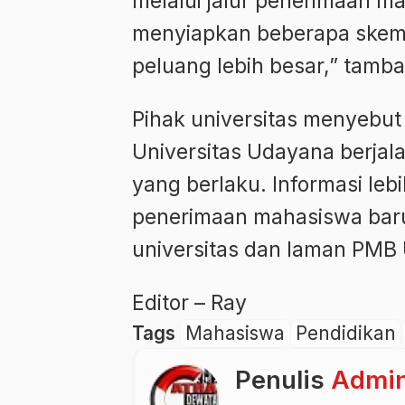
melalui jalur penerimaan ma
menyiapkan beberapa skema
peluang lebih besar,” tamb
Pihak universitas menyebu
Universitas Udayana berjala
yang berlaku. Informasi lebi
penerimaan mahasiswa baru 
universitas dan laman PMB 
Editor – Ray
Tags
Mahasiswa
Pendidikan
Penulis
Admi