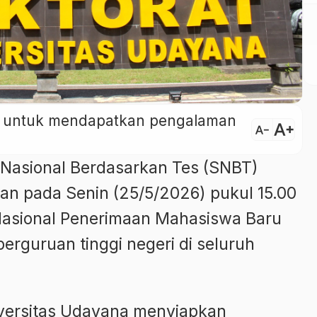
ini untuk mendapatkan pengalaman
text_increase
text_decrease
 Nasional Berdasarkan Tes (SNBT)
n pada Senin (25/5/2026) pukul 15.00
 Nasional Penerimaan Mahasiswa Baru
erguruan tinggi negeri di seluruh
niversitas Udayana menyiapkan