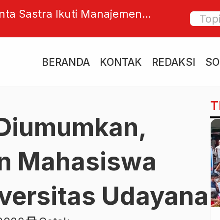
dar: Negara Hukum Bergeser Jadi
Preside
reman”
Denpas
BERANDA
KONTAK
REDAKSI
SO
T
Diumumkan,
on Mahasiswa
iversitas Udayana