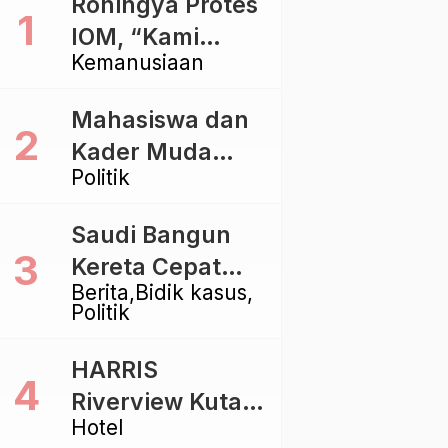
Rohingya Protes
IOM, “Kami
Kemanusiaan
dibiarkan Mati
Pelan – Pelan”
Mahasiswa dan
Kader Muda
Politik
Ramaikan Forum
Kebangsaan
Saudi Bangun
Golkar di
Kereta Cepat
Singaraja
Berita
Bidik kasus
Rp112 Triliun,
Politik
Indonesia Kaji
Proyek Rp116
HARRIS
Triliun yang
Riverview Kuta
Baru Sampai
Hotel
Bali Tawarkan