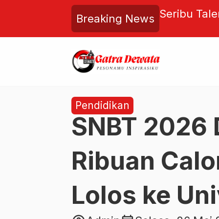
 Sastra Ikuti Manajemen
Syukur Man
Breaking News
l di Singaraja
“Negara P
Pendidikan
SNBT 2026 
Ribuan Cal
Lolos ke Un