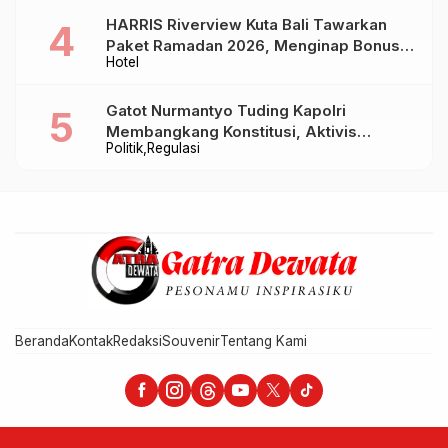
HARRIS Riverview Kuta Bali Tawarkan
Paket Ramadan 2026, Menginap Bonus
Hotel
Takjil hingga Bukber Mulai Rp88.888
Gatot Nurmantyo Tuding Kapolri
Membangkang Konstitusi, Aktivis
Politik
Regulasi
Tegaskan Polri Tak Punya Sejarah
Berkhianat pada Presiden
Beranda
Kontak
Redaksi
Souvenir
Tentang Kami