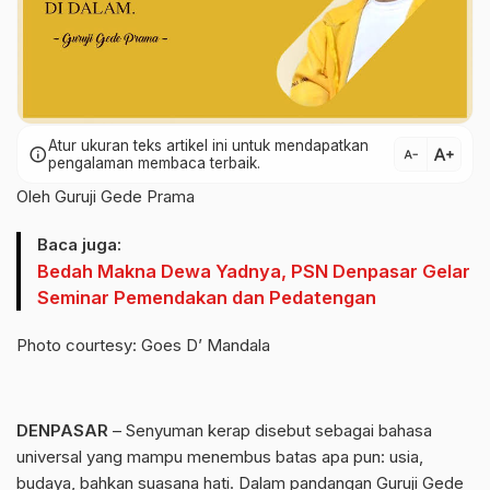
Atur ukuran teks artikel ini untuk mendapatkan
text_increase
info
text_decrease
pengalaman membaca terbaik.
Oleh Guruji Gede Prama
Baca juga:
Bedah Makna Dewa Yadnya, PSN Denpasar Gelar
Seminar Pemendakan dan Pedatengan
Photo courtesy: Goes D’ Mandala
DENPASAR
– Senyuman kerap disebut sebagai bahasa
universal yang mampu menembus batas apa pun: usia,
budaya, bahkan suasana hati. Dalam pandangan Guruji Gede