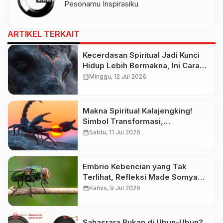
Pesonamu Inspirasiku
ARTIKEL TERKAIT
Kecerdasan Spiritual Jadi Kunci
Hidup Lebih Bermakna, Ini Cara
Melatihnya agar Lebih Tenang
calendar_month
Minggu, 12 Jul 2026
dan Bijaksana
Makna Spiritual Kalajengking!
Simbol Transformasi,
Perlindungan, atau Pertanda
calendar_month
Sabtu, 11 Jul 2026
Bahaya?
Embrio Kebencian yang Tak
Terlihat, Refleksi Made Somya
Putra tentang Luka yang Tumbuh
calendar_month
Kamis, 9 Jul 2026
Diam-Diam
Sahasrara Bukan di Ubun-Ubun?