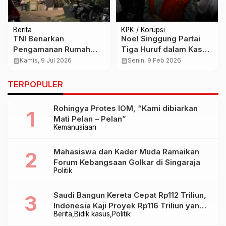
Berita
KPK / Korupsi
TNI Benarkan
Noel Singgung Partai
Pengamanan Rumah
Tiga Huruf dalam Kasus
Jampidsus Febrie
Pemerasan Sertifikat K3
calendar_month
Kamis, 9 Jul 2026
calendar_month
Senin, 9 Feb 2026
Adriansyah, Tegaskan
Kemenaker
Tak Berkaitan dengan
TERPOPULER
Penggeledahan Polri
Rohingya Protes IOM, “Kami dibiarkan
Mati Pelan – Pelan”
Kemanusiaan
Mahasiswa dan Kader Muda Ramaikan
Forum Kebangsaan Golkar di Singaraja
Politik
Saudi Bangun Kereta Cepat Rp112 Triliun,
Indonesia Kaji Proyek Rp116 Triliun yang
Berita
Bidik kasus
Politik
Baru Sampai Bandung