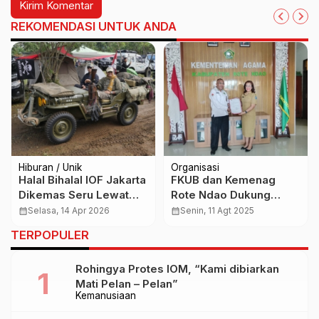
REKOMENDASI UNTUK ANDA
Hiburan / Unik
Organisasi
Halal Bihalal IOF Jakarta
FKUB dan Kemenag
Dikemas Seru Lewat
Rote Ndao Dukung
“Tents and Trails 2”,
Penerapan SIO ESA
calendar_month
Selasa, 14 Apr 2026
calendar_month
Senin, 11 Agt 2025
Perkuat Silaturahmi di
untuk Ormas
TERPOPULER
Alam Terbuka
Keagamaan
Rohingya Protes IOM, “Kami dibiarkan
Mati Pelan – Pelan”
Kemanusiaan