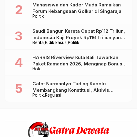
Mahasiswa dan Kader Muda Ramaikan
Forum Kebangsaan Golkar di Singaraja
Politik
Saudi Bangun Kereta Cepat Rp112 Triliun,
Indonesia Kaji Proyek Rp116 Triliun yang
Berita
Bidik kasus
Politik
Baru Sampai Bandung
HARRIS Riverview Kuta Bali Tawarkan
Paket Ramadan 2026, Menginap Bonus
Hotel
Takjil hingga Bukber Mulai Rp88.888
Gatot Nurmantyo Tuding Kapolri
Membangkang Konstitusi, Aktivis
Politik
Regulasi
Tegaskan Polri Tak Punya Sejarah
Berkhianat pada Presiden