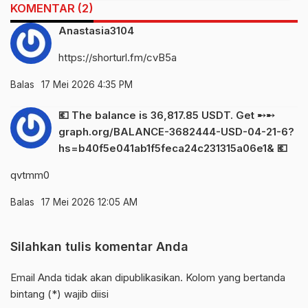
KOMENTAR (2)
Anastasia3104
https://shorturl.fm/cvB5a
Balas
17 Mei 2026 4:35 PM
💶 The balance is 36,817.85 USDT. Get ➸➸
graph.org/BALANCE-3682444-USD-04-21-6?
hs=b40f5e041ab1f5feca24c231315a06e1& 💶
qvtmm0
Balas
17 Mei 2026 12:05 AM
Silahkan tulis komentar Anda
Email Anda tidak akan dipublikasikan. Kolom yang bertanda
bintang (*) wajib diisi