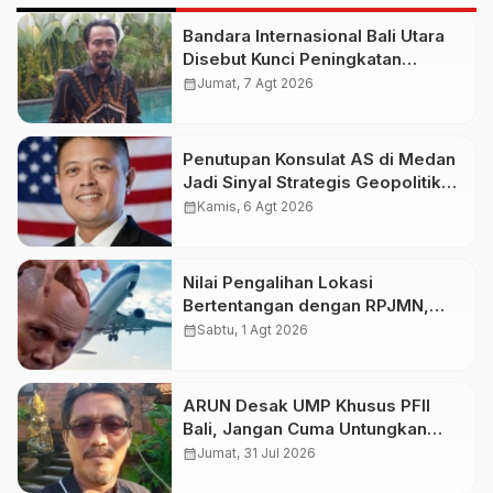
Bandara Internasional Bali Utara
Disebut Kunci Peningkatan
Pariwisata Indonesia Timur dan
calendar_month
Jumat, 7 Agt 2026
Kapasitas Penerbangan
Penutupan Konsulat AS di Medan
Jadi Sinyal Strategis Geopolitik
Baru bagi Indonesia
calendar_month
Kamis, 6 Agt 2026
Nilai Pengalihan Lokasi
Bertentangan dengan RPJMN,
Ichsanuddin Soroti Komitmen
calendar_month
Sabtu, 1 Agt 2026
Presiden dan Kepastian Investasi
Rp50 Triliun
ARUN Desak UMP Khusus PFII
Bali, Jangan Cuma Untungkan
Investor
calendar_month
Jumat, 31 Jul 2026