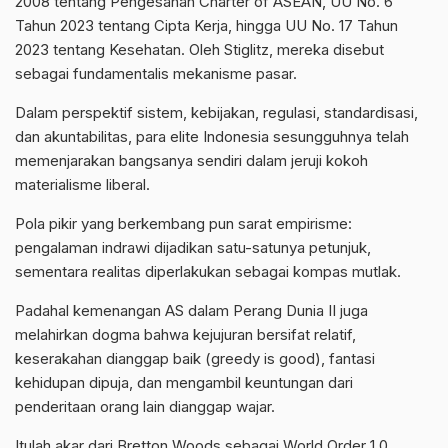
2008 tentang Pengesahan Charter of ASEAN, UU No. 6
Tahun 2023 tentang Cipta Kerja, hingga UU No. 17 Tahun
2023 tentang Kesehatan. Oleh Stiglitz, mereka disebut
sebagai fundamentalis mekanisme pasar.
Dalam perspektif sistem, kebijakan, regulasi, standardisasi,
dan akuntabilitas, para elite Indonesia sesungguhnya telah
memenjarakan bangsanya sendiri dalam jeruji kokoh
materialisme liberal.
Pola pikir yang berkembang pun sarat empirisme:
pengalaman indrawi dijadikan satu-satunya petunjuk,
sementara realitas diperlakukan sebagai kompas mutlak.
Padahal kemenangan AS dalam Perang Dunia II juga
melahirkan dogma bahwa kejujuran bersifat relatif,
keserakahan dianggap baik (greedy is good), fantasi
kehidupan dipuja, dan mengambil keuntungan dari
penderitaan orang lain dianggap wajar.
Itulah akar dari Bretton Woods sebagai World Order 1.0,