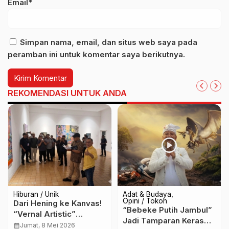
Email*
Simpan nama, email, dan situs web saya pada
peramban ini untuk komentar saya berikutnya.
REKOMENDASI UNTUK ANDA
Hiburan / Unik
Adat & Budaya
Opini / Tokoh
Dari Hening ke Kanvas!
“Bebeke Putih Jambul”
“Vernal Artistic”
Jadi Tamparan Keras
Hidupkan Musim Semi
calendar_month
Jumat, 8 Mei 2026