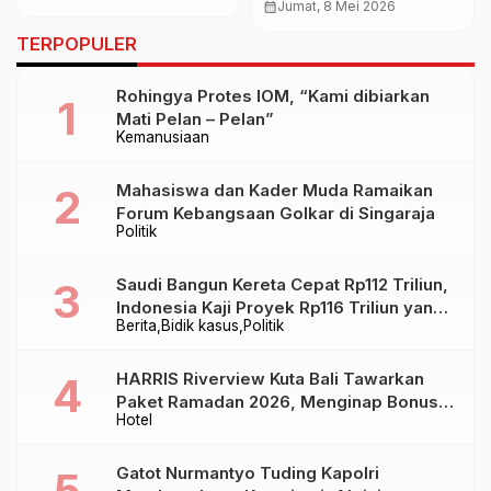
untuk Pemimpin Bali,
calendar_month
Jumat, 8 Mei 2026
Kreativitas di Santrian
Dewa Sudarsana Sebut
Gallery
TERPOPULER
Gaya Kepemimpinan
Rahwana
Rohingya Protes IOM, “Kami dibiarkan
Mati Pelan – Pelan”
Kemanusiaan
Mahasiswa dan Kader Muda Ramaikan
Forum Kebangsaan Golkar di Singaraja
Politik
Saudi Bangun Kereta Cepat Rp112 Triliun,
Indonesia Kaji Proyek Rp116 Triliun yang
Berita
Bidik kasus
Politik
Baru Sampai Bandung
HARRIS Riverview Kuta Bali Tawarkan
Paket Ramadan 2026, Menginap Bonus
Hotel
Takjil hingga Bukber Mulai Rp88.888
Gatot Nurmantyo Tuding Kapolri