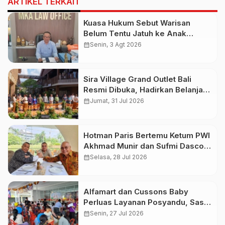
ARTIKEL TERKAIT
Kuasa Hukum Sebut Warisan
Belum Tentu Jatuh ke Anak
Kandung, Jero Mangku “Merusak
calendar_month
Senin, 3 Agt 2026
Banten Itu Penghinaan”
Sira Village Grand Outlet Bali
Resmi Dibuka, Hadirkan Belanja
Premium dengan Live Flight
calendar_month
Jumat, 31 Jul 2026
Information
Hotman Paris Bertemu Ketum PWI
Akhmad Munir dan Sufmi Dasco,
Serukan Persatuan Indonesia
calendar_month
Selasa, 28 Jul 2026
Alfamart dan Cussons Baby
Perluas Layanan Posyandu, Sasar
2.800 Ibu dan Anak pada Juli
calendar_month
Senin, 27 Jul 2026
2026