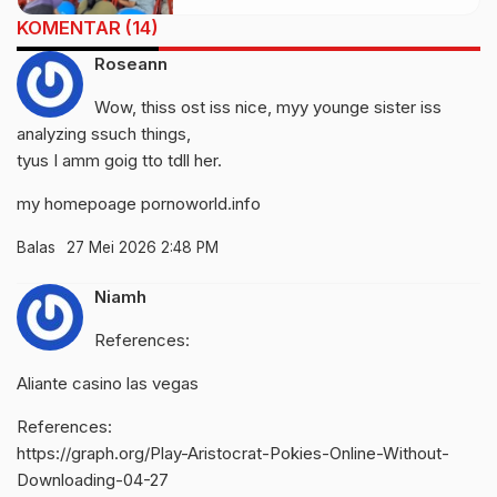
KOMENTAR (14)
Roseann
Wow, thiss ost iss nice, myy younge sister iss
analyzing ssuch things,
tyus I amm goig tto tdll her.
my homepoage
pornoworld.info
Balas
27 Mei 2026 2:48 PM
Niamh
References:
Aliante casino las vegas
References:
https://graph.org/Play-Aristocrat-Pokies-Online-Without-
Downloading-04-27