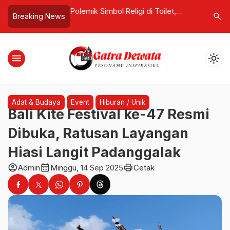
rawat di Singapura,
Polemik Simbol Religi di Toilet,
BULOG–Sa
search
Breaking News
i Kasus Dugaan Hina
Kasus di Pecatu Picu Respons
Serentak 
Sorotan
Organisasi
Harga Se
menu
light_mode
Adat & Budaya
Event
Hiburan / Unik
Bali Kite Festival ke-47 Resmi
Dibuka, Ratusan Layangan
Hiasi Langit Padanggalak
account_circle
calendar_month
print
Admin
Minggu, 14 Sep 2025
Cetak