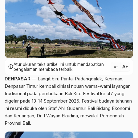
Atur ukuran teks artikel ini untuk mendapatkan
text_increase
info
text_decrease
pengalaman membaca terbaik.
DENPASAR
— Langit biru Pantai Padanggalak, Kesiman,
Denpasar Timur kembali dihiasi ribuan warna-warni layangan
tradisional pada pembukaan Bali Kite Festival ke-47 yang
digelar pada 13-14 September 2025. Festival budaya tahunan
ini resmi dibuka oleh Staf Ahli Gubernur Bali Bidang Ekonomi
dan Keuangan, Dr. I Wayan Ekadina, mewakili Pemerintah
Provinsi Bali.