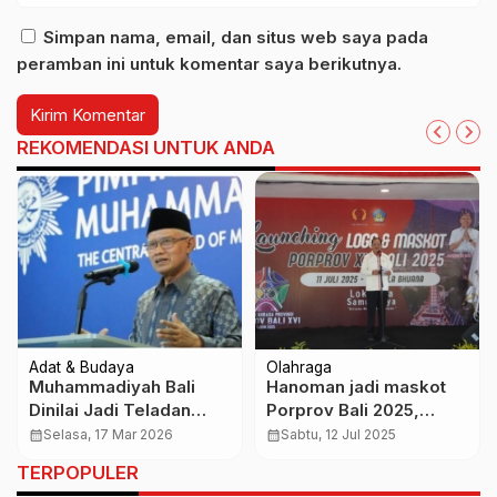
Simpan nama, email, dan situs web saya pada
peramban ini untuk komentar saya berikutnya.
REKOMENDASI UNTUK ANDA
Adat & Budaya
Olahraga
Muhammadiyah Bali
Hanoman jadi maskot
Dinilai Jadi Teladan
Porprov Bali 2025,
Toleransi, Takbiran
simbol semangat dan
calendar_month
Selasa, 17 Mar 2026
calendar_month
Sabtu, 12 Jul 2025
Idulfitri Dilakukan Lirih
kearifan lokal
TERPOPULER
Saat Nyepi