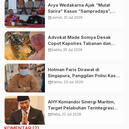
Arya Wedakarna Ajak “Mulat
Sarira” Kasus “Sampradaya”,
Buka Ashram Untuk Spiritual
calendar_month
Jumat, 31 Jul 2026
Tourism
Advokat Made Somya Desak
Copot Kapolres Tabanan dan
Kapolsek Baturiti Usai Amuk
calendar_month
Sabtu, 25 Jul 2026
Massa
Hotman Paris Dirawat di
Singapura, Panggilan Polisi Kasus
Dugaan Hina Wartawan Jadi
calendar_month
Kamis, 23 Jul 2026
Sorotan
AHY Komandoi Sinergi Maritim,
Target Pelabuhan Terintegrasi
2028
calendar_month
Rabu, 22 Jul 2026
KOMENTAR (2)