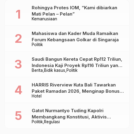
Rohingya Protes IOM, “Kami dibiarkan
Mati Pelan – Pelan”
Kemanusiaan
Mahasiswa dan Kader Muda Ramaikan
Forum Kebangsaan Golkar di Singaraja
Politik
Saudi Bangun Kereta Cepat Rp112 Triliun,
Indonesia Kaji Proyek Rp116 Triliun yang
Berita
Bidik kasus
Politik
Baru Sampai Bandung
HARRIS Riverview Kuta Bali Tawarkan
Paket Ramadan 2026, Menginap Bonus
Hotel
Takjil hingga Bukber Mulai Rp88.888
Gatot Nurmantyo Tuding Kapolri
Membangkang Konstitusi, Aktivis
Politik
Regulasi
Tegaskan Polri Tak Punya Sejarah
Berkhianat pada Presiden