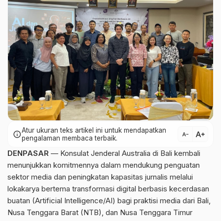
Atur ukuran teks artikel ini untuk mendapatkan
text_increase
info
text_decrease
pengalaman membaca terbaik.
DENPASAR
— Konsulat Jenderal Australia di Bali kembali
menunjukkan komitmennya dalam mendukung penguatan
sektor media dan peningkatan kapasitas jurnalis melalui
lokakarya bertema transformasi digital berbasis kecerdasan
buatan (Artificial Intelligence/AI) bagi praktisi media dari Bali,
Nusa Tenggara Barat (NTB), dan Nusa Tenggara Timur