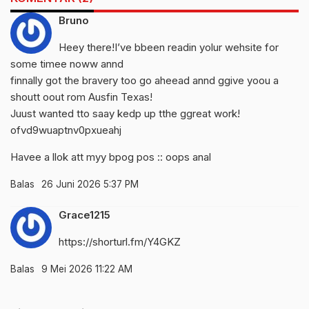
Bruno
Heey there!I’ve bbeen readin yolur wehsite for
some timee noww annd
finnally got the bravery too go aheead annd ggive yoou a
shoutt oout rom Ausfin Texas!
Juust wanted tto saay kedp up tthe ggreat work!
ofvd9wuaptnv0pxueahj
Havee a llok att myy bpog pos ::
oops anal
Balas
26 Juni 2026 5:37 PM
Grace1215
https://shorturl.fm/Y4GKZ
Balas
9 Mei 2026 11:22 AM