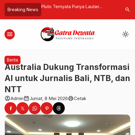
 Hujan, Catatan
Pluto Ternyata Punya Lautan
Fenomena
search
Breaking News
Negeri Sakura
Raksasa Tersembunyi
Istana Wa
menu
light_mode
Berita
Australia Dukung Transformasi
AI untuk Jurnalis Bali, NTB, dan
NTT
account_circle
calendar_month
print
Admin
Jumat, 8 Mei 2026
Cetak