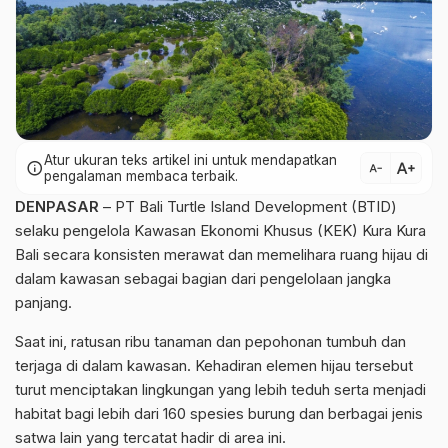
Atur ukuran teks artikel ini untuk mendapatkan
text_increase
info
text_decrease
pengalaman membaca terbaik.
DENPASAR
– PT Bali Turtle Island Development (BTID)
selaku pengelola Kawasan Ekonomi Khusus (KEK) Kura Kura
Bali secara konsisten merawat dan memelihara ruang hijau di
dalam kawasan sebagai bagian dari pengelolaan jangka
panjang.
Saat ini, ratusan ribu tanaman dan pepohonan tumbuh dan
terjaga di dalam kawasan. Kehadiran elemen hijau tersebut
turut menciptakan lingkungan yang lebih teduh serta menjadi
habitat bagi lebih dari 160 spesies burung dan berbagai jenis
satwa lain yang tercatat hadir di area ini.