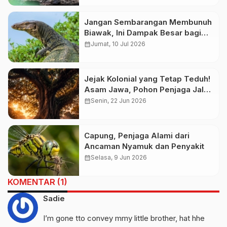
Jangan Sembarangan Membunuh
Biawak, Ini Dampak Besar bagi
Ekosistem dan Kehidupan
calendar_month
Jumat, 10 Jul 2026
Manusia
Jejak Kolonial yang Tetap Teduh!
Asam Jawa, Pohon Penjaga Jalan
yang Menjadi Bagian dari
calendar_month
Senin, 22 Jun 2026
Identitas Nusantara
Capung, Penjaga Alami dari
Ancaman Nyamuk dan Penyakit
calendar_month
Selasa, 9 Jun 2026
KOMENTAR (1)
Sadie
I’m gone tto convey mmy little brother, hat hhe