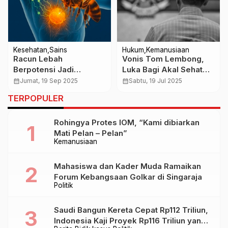
Kesehatan
Sains
Hukum
Kemanusiaan
Racun Lebah
Vonis Tom Lembong,
Berpotensi Jadi
Luka Bagi Akal Sehat
Terobosan Pengobatan
dan Rasa Keadilan
calendar_month
Jumat, 19 Sep 2025
calendar_month
Sabtu, 19 Jul 2025
Kanker
TERPOPULER
Rohingya Protes IOM, “Kami dibiarkan
Mati Pelan – Pelan”
Kemanusiaan
Mahasiswa dan Kader Muda Ramaikan
Forum Kebangsaan Golkar di Singaraja
Politik
Saudi Bangun Kereta Cepat Rp112 Triliun,
Indonesia Kaji Proyek Rp116 Triliun yang