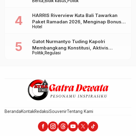
Berita
Bidik kasus
Politik
Baru Sampai Bandung
HARRIS Riverview Kuta Bali Tawarkan
Paket Ramadan 2026, Menginap Bonus
Hotel
Takjil hingga Bukber Mulai Rp88.888
Gatot Nurmantyo Tuding Kapolri
Membangkang Konstitusi, Aktivis
Politik
Regulasi
Tegaskan Polri Tak Punya Sejarah
Berkhianat pada Presiden
Beranda
Kontak
Redaksi
Souvenir
Tentang Kami