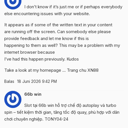
I don’t know if it’s just me or if perhaps everybody
else encountering issues with your website.
It appears as if some of the written text in your content
are running off the screen. Can somebody else please
provide feedback and let me know if this is
happening to them as well? This may be a problem with my
internet browser because
I’ve had this happen previously. Kudos
Take a look at my homepage …
Trang chu XN88
Balas
18 Juni 2026 9:42 PM
66b win
Slot tại
66b win
hỗ trợ chế độ autoplay và turbo
spin – tiết kiệm thời gian, tăng tốc độ quay, phù hợp với dân
chơi chuyên nghiệp. TONY04-24