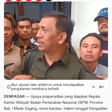
Atur ukuran teks artikel ini untuk mendapatkan
text_increase
info
text_decrease
pengalaman membaca terbaik.
DENPASAR
— Upaya praperadilan yang diajukan Kepala
Kantor Wilayah Badan Pertanahan Nasional (BPN) Provinsi
Bali, I Made Daging, resmi kandas. Hakim tunggal Pengadilan