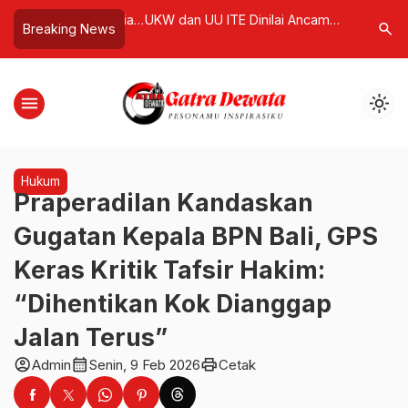
ra, Ujian Keberanian
UKW dan UU ITE Dinilai Ancam
Bom Bunu
search
Breaking News
takan
Kebebasan Pers, AWDI Soroti
Syiah di 
Potensi Arah Otoritarianisme
Ratusan T
menu
light_mode
Hukum
Praperadilan Kandaskan
Gugatan Kepala BPN Bali, GPS
Keras Kritik Tafsir Hakim:
“Dihentikan Kok Dianggap
Jalan Terus”
account_circle
calendar_month
print
Admin
Senin, 9 Feb 2026
Cetak