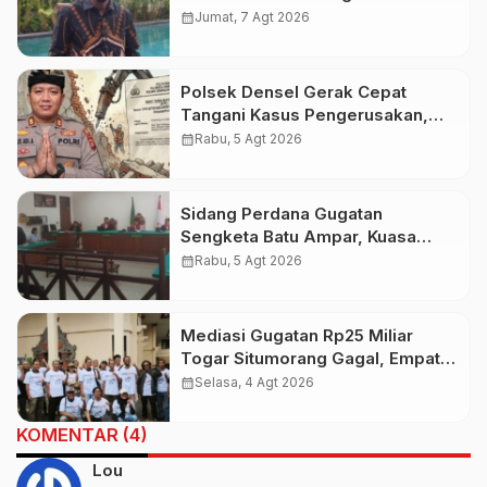
Pariwisata Indonesia Timur dan
calendar_month
Jumat, 7 Agt 2026
Kapasitas Penerbangan
Polsek Densel Gerak Cepat
Tangani Kasus Pengerusakan,
Kapolsek: Kami Sudah Koordinasi
calendar_month
Rabu, 5 Agt 2026
Dengan Pihak Imigrasi
Sidang Perdana Gugatan
Sengketa Batu Ampar, Kuasa
Hukum Sebut Tak Ikut Tergugat di
calendar_month
Rabu, 5 Agt 2026
PTUN Terdahulu
Mediasi Gugatan Rp25 Miliar
Togar Situmorang Gagal, Empat
Media Pilih Lawan di Pengadilan
calendar_month
Selasa, 4 Agt 2026
KOMENTAR (4)
Lou