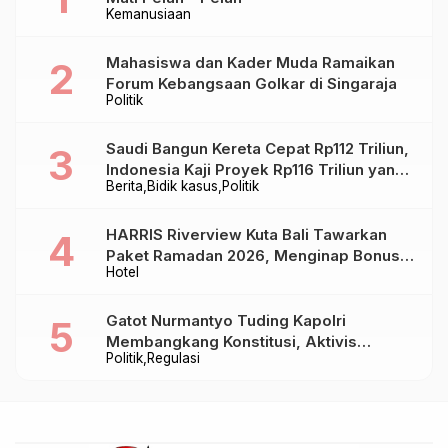
Kemanusiaan
Mahasiswa dan Kader Muda Ramaikan
Forum Kebangsaan Golkar di Singaraja
Politik
Saudi Bangun Kereta Cepat Rp112 Triliun,
Indonesia Kaji Proyek Rp116 Triliun yang
Berita
Bidik kasus
Politik
Baru Sampai Bandung
HARRIS Riverview Kuta Bali Tawarkan
Paket Ramadan 2026, Menginap Bonus
Hotel
Takjil hingga Bukber Mulai Rp88.888
Gatot Nurmantyo Tuding Kapolri
Membangkang Konstitusi, Aktivis
Politik
Regulasi
Tegaskan Polri Tak Punya Sejarah
Berkhianat pada Presiden