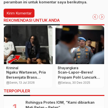
peramban ini untuk komentar saya berikutnya.
REKOMENDASI UNTUK ANDA
Kriminal
Bhayangkara
Ngaku Wartawan, Pria
Scan–Lapor–Beres!
Bersenjata Brass
Propam Polri Luncurkan
Knuckle Diciduk Polisi
Layanan Digital
calendar_month
Senin, 13 Jul 2026
calendar_month
Selasa, 30 Des 2025
di Kuta
Pengaduan Oknum
TERPOPULER
Polisi
Rohingya Protes IOM, “Kami dibiarkan
Mati Pelan – Pelan”