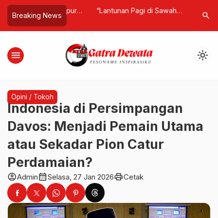
utkan, Lumpur
“Lantunan Pagi di Sawah
Savate T
search
Breaking News
ta Mengandung
Terasering”, Nyanyian Alam tentang
Atlet Mud
ernilai Global
Kesederhanaan dan Syukur ala Bali
Bali 2027
menu
light_mode
Opini / Tokoh
Indonesia di Persimpangan
Davos: Menjadi Pemain Utama
atau Sekadar Pion Catur
Perdamaian?
account_circle
calendar_month
print
Admin
Selasa, 27 Jan 2026
Cetak