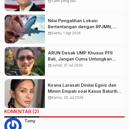
Baru bagi Indonesia
calendar_month
1 jam yang lalu
Nilai Pengalihan Lokasi
Bertentangan dengan RPJMN,
Ichsanuddin Soroti Komitmen
calendar_month
Sabtu, 1 Agt 2026
Presiden dan Kepastian Investasi
Rp50 Triliun
ARUN Desak UMP Khusus PFII
Bali, Jangan Cuma Untungkan
Investor
calendar_month
Jumat, 31 Jul 2026
Kirana Larasati Dinilai Egois dan
Minim Empati soal Kasus Baturiti,
Kemiskinan Bukan Kesalahan
calendar_month
Kamis, 30 Jul 2026
Keluarga Melainkan Dampak
Kebijakan Pemerintah
KOMENTAR (2)
Tony