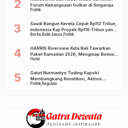
Forum Kebangsaan Golkar di Singaraja
Politik
Saudi Bangun Kereta Cepat Rp112 Triliun,
Indonesia Kaji Proyek Rp116 Triliun yang
Berita
Bidik kasus
Politik
Baru Sampai Bandung
HARRIS Riverview Kuta Bali Tawarkan
Paket Ramadan 2026, Menginap Bonus
Hotel
Takjil hingga Bukber Mulai Rp88.888
Gatot Nurmantyo Tuding Kapolri
Membangkang Konstitusi, Aktivis
Politik
Regulasi
Tegaskan Polri Tak Punya Sejarah
Berkhianat pada Presiden