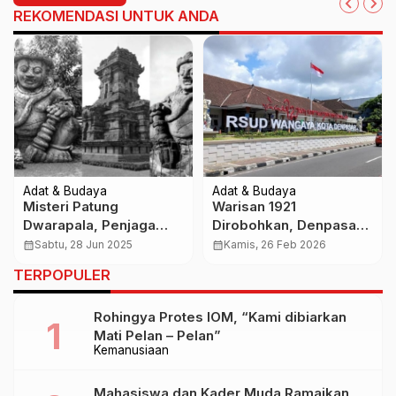
REKOMENDASI UNTUK ANDA
Adat & Budaya
Adat & Budaya
Misteri Patung
Warisan 1921
Dwarapala, Penjaga
Dirobohkan, Denpasar
Gerbang yang Sarat
Kehilangan Ingatan!
calendar_month
Sabtu, 28 Jun 2025
calendar_month
Kamis, 26 Feb 2026
Makna Spiritual dan
Pembongkaran RSUD
TERPOPULER
Simbol Kekuasaan
Wangaya Picu
Gelombang
Rohingya Protes IOM, “Kami dibiarkan
Kekecewaan Publik
Mati Pelan – Pelan”
Kemanusiaan
Mahasiswa dan Kader Muda Ramaikan