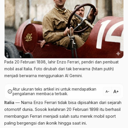
Pada 20 Februari 1898, lahir Enzo Ferrari, pendiri dan pembuat
mobil asal Italia. Foto dirubah dari tak berwarna (hitam putih)
menjadi berwarna menggunakan AI Gemini.
Atur ukuran teks artikel ini untuk mendapatkan
text_increase
info
text_decrease
pengalaman membaca terbaik.
Italia
— Nama Enzo Ferrari tidak bisa dipisahkan dari sejarah
otomotif dunia. Sosok kelahiran 20 Februari 1898 itu berhasil
membangun Ferrari menjadi salah satu merek mobil sport
paling bergengsi dan ikonik hingga saat ini.