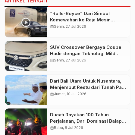
ARTIKEL TERKAIT
“Rolls-Royce” Dari Simbol
Kemewahan ke Raja Mesin
Pesawat
calendar_month
Senin, 27 Jul 2026
SUV Crossover Bergaya Coupe
Hadir dengan Teknologi Mild
Hybrid dan Fitur Keselamatan
calendar_month
Senin, 27 Jul 2026
Modern
Dari Bali Utara Untuk Nusantara,
Menjemput Restu dari Tanah Para
Sultan
calendar_month
Jumat, 10 Jul 2026
Ducati Rayakan 100 Tahun
Perjalanan, Dari Dominasi Balap
hingga Inovasi yang Mengubah
calendar_month
Rabu, 8 Jul 2026
Dunia Sepeda Motor