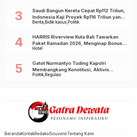
Saudi Bangun Kereta Cepat Rp112 Triliun,
Indonesia Kaji Proyek Rp116 Triliun yang
Berita
Bidik kasus
Politik
Baru Sampai Bandung
HARRIS Riverview Kuta Bali Tawarkan
Paket Ramadan 2026, Menginap Bonus
Hotel
Takjil hingga Bukber Mulai Rp88.888
Gatot Nurmantyo Tuding Kapolri
Membangkang Konstitusi, Aktivis
Politik
Regulasi
Tegaskan Polri Tak Punya Sejarah
Berkhianat pada Presiden
Beranda
Kontak
Redaksi
Souvenir
Tentang Kami