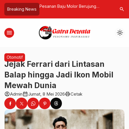
gian Beach Ajak Anak
Pesanan Baju Molor Berujung
Ascott In
search
Breaking News
ajar Cintai
Cekcok Viral, Penjahit di Badung
Paket Ma
at Program Green
Diduga Ucapkan Kata Bernada Rasis
Perkuat K
menu
light_mode
Otomotif
Jejak Ferrari dari Lintasan
Balap hingga Jadi Ikon Mobil
Mewah Dunia
account_circle
calendar_month
print
Admin
Jumat, 8 Mei 2026
Cetak