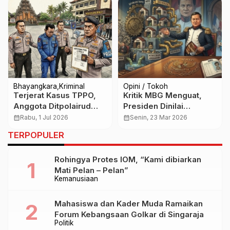
Bhayangkara
Kriminal
Opini / Tokoh
Terjerat Kasus TPPO,
Kritik MBG Menguat,
Anggota Ditpolairud
Presiden Dinilai
Polda Bali Diusulkan
Gunakan Logika
calendar_month
Rabu, 1 Jul 2026
calendar_month
Senin, 23 Mar 2026
Dipecat dari Polri
Dikotomis dalam
TERPOPULER
Menjawab Publik
Rohingya Protes IOM, “Kami dibiarkan
Mati Pelan – Pelan”
Kemanusiaan
Mahasiswa dan Kader Muda Ramaikan
Forum Kebangsaan Golkar di Singaraja
Politik