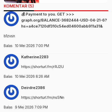
KOMENTAR (5)
💰 Payment to you. GET >>>
graph.org/BALANCE-3682444-USD-04-21-6?
hs=a4ce7120df310c54ed04600abb911a31&
b1zvsn
Balas
10 Mei 2026 7:00 PM
Katherine2283
https://shorturl.fm/rRJ2U
Balas
10 Mei 2026 8:26 AM
Deirdre2386
https://shorturl.fm/ns5Nn
Balas
9 Mei 2026 7:09 PM