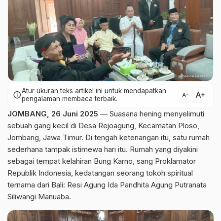
Atur ukuran teks artikel ini untuk mendapatkan
text_increase
info
text_decrease
pengalaman membaca terbaik.
JOMBANG, 26 Juni 2025
— Suasana hening menyelimuti
sebuah gang kecil di Desa Rejoagung, Kecamatan Ploso,
Jombang, Jawa Timur. Di tengah ketenangan itu, satu rumah
sederhana tampak istimewa hari itu. Rumah yang diyakini
sebagai tempat kelahiran Bung Karno, sang Proklamator
Republik Indonesia, kedatangan seorang tokoh spiritual
ternama dari Bali: Resi Agung Ida Pandhita Agung Putranata
Siliwangi Manuaba.