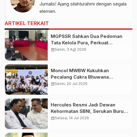
Jurnalis! Ajang silahturahmi dengan segala
elemen.
ARTIKEL TERKAIT
MGPSSR Sahkan Dua Pedoman
Tata Kelola Pura, Perkuat
Kepastian Hukum dan Pelayanan
calendar_month
Senin, 3 Agt 2026
Umat
Moncol MWBW Kukuhkan
Pecalang Cakra Bhuwana
Nusantara
calendar_month
Senin, 20 Jul 2026
Hercules Resmi Jadi Dewan
Kehormatan SBNI, Serukan Buruh
Kawal Prabowo
calendar_month
Selasa, 14 Jul 2026