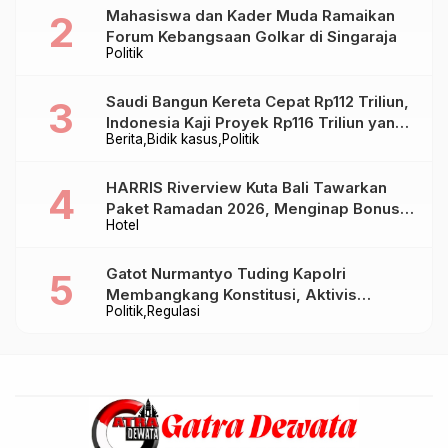
Mahasiswa dan Kader Muda Ramaikan
Forum Kebangsaan Golkar di Singaraja
Politik
Saudi Bangun Kereta Cepat Rp112 Triliun,
Indonesia Kaji Proyek Rp116 Triliun yang
Berita
Bidik kasus
Politik
Baru Sampai Bandung
HARRIS Riverview Kuta Bali Tawarkan
Paket Ramadan 2026, Menginap Bonus
Hotel
Takjil hingga Bukber Mulai Rp88.888
Gatot Nurmantyo Tuding Kapolri
Membangkang Konstitusi, Aktivis
Politik
Regulasi
Tegaskan Polri Tak Punya Sejarah
Berkhianat pada Presiden