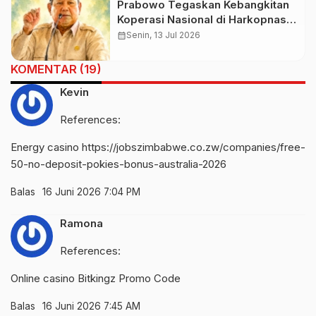
Prabowo Tegaskan Kebangkitan
Koperasi Nasional di Harkopnas
ke-79
calendar_month
Senin, 13 Jul 2026
KOMENTAR (19)
Kevin
References:
Energy casino
https://jobszimbabwe.co.zw/companies/free-
50-no-deposit-pokies-bonus-australia-2026
Balas
16 Juni 2026 7:04 PM
Ramona
References:
Online casino
Bitkingz Promo Code
Balas
16 Juni 2026 7:45 AM