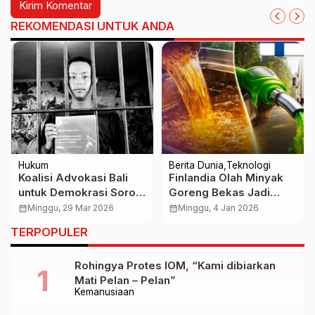
REKOMENDASI UNTUK ANDA
Hukum
Berita Dunia
Teknologi
Koalisi Advokasi Bali
Finlandia Olah Minyak
untuk Demokrasi Soroti
Goreng Bekas Jadi
Dugaan Kriminalisasi
Diesel Terbarukan
calendar_month
Minggu, 29 Mar 2026
calendar_month
Minggu, 4 Jan 2026
Aktivis dalam Sidang
TERPOPULER
Tomy Priatna Wiria
Rohingya Protes IOM, “Kami dibiarkan
Mati Pelan – Pelan”
Kemanusiaan