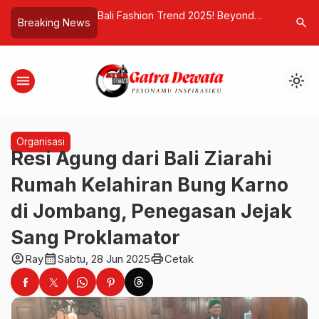
ohan, Menjaga
Bali Fashion Trend 2025! Beyond
Sains Ung
search
Breaking News
Beauty, Ketika Mode Menjadi
Bukan Lim
Bahasa Global dari Pulau Dewata
Regenerat
menu
light_mode
Organisasi
Resi Agung dari Bali Ziarahi
Rumah Kelahiran Bung Karno
di Jombang, Penegasan Jejak
Sang Proklamator
account_circle
calendar_month
print
Ray
Sabtu, 28 Jun 2025
Cetak