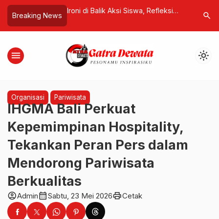
PT LMWS Sepakat
Ironi di Balik Aksi Siswa, Refleksi
SIM Digit
search
Breaking News
Polisi Dalam Proses
Kasus ‘Nge-Prank’ Stone Cruiser di
Masyarak
Rote Ndao
SIM Kini 
menu
light_mode
Organisasi
Pariwisata
IHGMA Bali Perkuat
Kepemimpinan Hospitality,
Tekankan Peran Pers dalam
Mendorong Pariwisata
Berkualitas
account_circle
calendar_month
print
Admin
Sabtu, 23 Mei 2026
Cetak