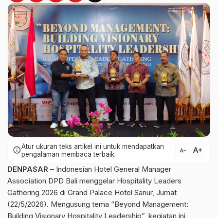
Atur ukuran teks artikel ini untuk mendapatkan
text_increase
info
text_decrease
pengalaman membaca terbaik.
DENPASAR
– Indonesian Hotel General Manager
Association DPD Bali menggelar Hospitality Leaders
Gathering 2026 di Grand Palace Hotel Sanur, Jumat
(22/5/2026). Mengusung tema “Beyond Management:
Building Visionary Hospitality Leadership”, kegiatan ini