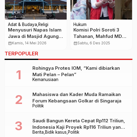
Adat & Budaya
Religi
Hukum
Menyusuri Napas Islam
Komisi Polri Soroti 3
Jawa di Masjid Agung
Tahanan, Mahfud MD
Keraton Surakarta
Desak Pembebasan
calendar_month
Kamis, 14 Mei 2026
calendar_month
Sabtu, 6 Des 2025
TERPOPULER
Rohingya Protes IOM, “Kami dibiarkan
Mati Pelan – Pelan”
Kemanusiaan
Mahasiswa dan Kader Muda Ramaikan
Forum Kebangsaan Golkar di Singaraja
Politik
Saudi Bangun Kereta Cepat Rp112 Triliun,
Indonesia Kaji Proyek Rp116 Triliun yang
Berita
Bidik kasus
Politik
Baru Sampai Bandung