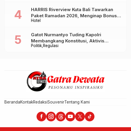
HARRIS Riverview Kuta Bali Tawarkan
Paket Ramadan 2026, Menginap Bonus
Hotel
Takjil hingga Bukber Mulai Rp88.888
Gatot Nurmantyo Tuding Kapolri
Membangkang Konstitusi, Aktivis
Politik
Regulasi
Tegaskan Polri Tak Punya Sejarah
Berkhianat pada Presiden
Beranda
Kontak
Redaksi
Souvenir
Tentang Kami