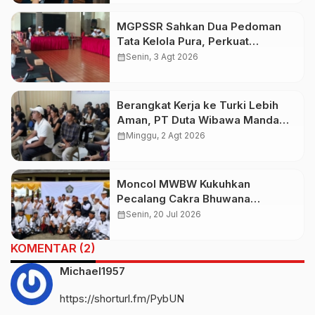
MGPSSR Sahkan Dua Pedoman
Tata Kelola Pura, Perkuat
Kepastian Hukum dan Pelayanan
calendar_month
Senin, 3 Agt 2026
Umat
Berangkat Kerja ke Turki Lebih
Aman, PT Duta Wibawa Manda
Putra Bali Didukung AYC Turki
calendar_month
Minggu, 2 Agt 2026
Moncol MWBW Kukuhkan
Pecalang Cakra Bhuwana
Nusantara
calendar_month
Senin, 20 Jul 2026
KOMENTAR (2)
Michael1957
https://shorturl.fm/PybUN