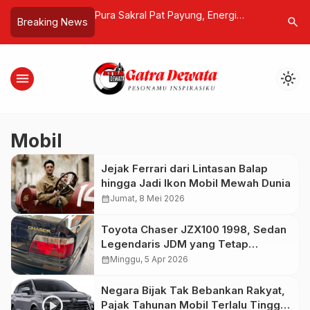
uhan Ekonomi RI
Pura Sakral Pat Payung, Energi
HARRIS Ri
search
Breaking News
ya Salahkan
Sentral Pulau Serangan
Hotel Kut
 Minyak Dunia
untuk Kor
menu
light_mode
Mobil
Jejak Ferrari dari Lintasan Balap
hingga Jadi Ikon Mobil Mewah Dunia
calendar_month
Jumat, 8 Mei 2026
Toyota Chaser JZX100 1998, Sedan
Legendaris JDM yang Tetap
Digandrungi Pecinta Performa
calendar_month
Minggu, 5 Apr 2026
Negara Bijak Tak Bebankan Rakyat,
Pajak Tahunan Mobil Terlalu Tinggi