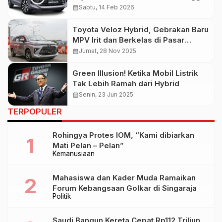
Banding Malaysia
calendar_month
Sabtu, 14 Feb 2026
Toyota Veloz Hybrid, Gebrakan Baru
MPV Irit dan Berkelas di Pasar
Indonesia
calendar_month
Jumat, 28 Nov 2025
Green Illusion! Ketika Mobil Listrik
Tak Lebih Ramah dari Hybrid
calendar_month
Senin, 23 Jun 2025
TERPOPULER
Rohingya Protes IOM, “Kami dibiarkan
Mati Pelan – Pelan”
Kemanusiaan
Mahasiswa dan Kader Muda Ramaikan
Forum Kebangsaan Golkar di Singaraja
Politik
Saudi Bangun Kereta Cepat Rp112 Triliun,