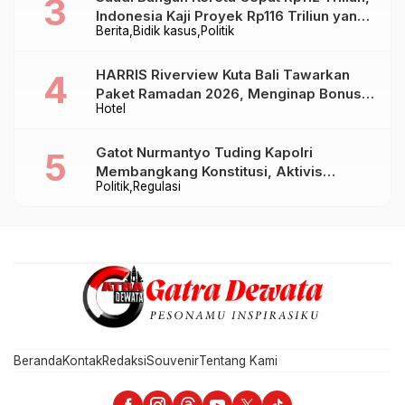
Indonesia Kaji Proyek Rp116 Triliun yang
Berita
Bidik kasus
Politik
Baru Sampai Bandung
HARRIS Riverview Kuta Bali Tawarkan
Paket Ramadan 2026, Menginap Bonus
Hotel
Takjil hingga Bukber Mulai Rp88.888
Gatot Nurmantyo Tuding Kapolri
Membangkang Konstitusi, Aktivis
Politik
Regulasi
Tegaskan Polri Tak Punya Sejarah
Berkhianat pada Presiden
Beranda
Kontak
Redaksi
Souvenir
Tentang Kami