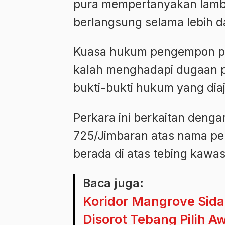
pura mempertanyakan lamba
berlangsung selama lebih d
Kuasa hukum pengempon pur
kalah menghadapi dugaan pr
bukti-bukti hukum yang diaj
Perkara ini berkaitan denga
725/Jimbaran atas nama pen
berada di atas tebing kawa
Baca juga:
Koridor Mangrove Sid
Disorot Tebang Pilih A