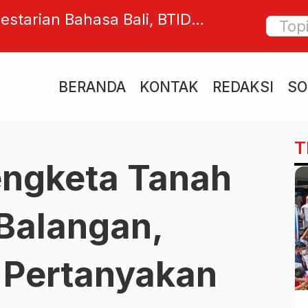
ri Kolam Renang, Kei Han Wakili
Lonjaka
 O2SN Provinsi Bali
Korsel
Berwisa
BERANDA
KONTAK
REDAKSI
SO
T
engketa Tanah
Balangan,
Pertanyakan