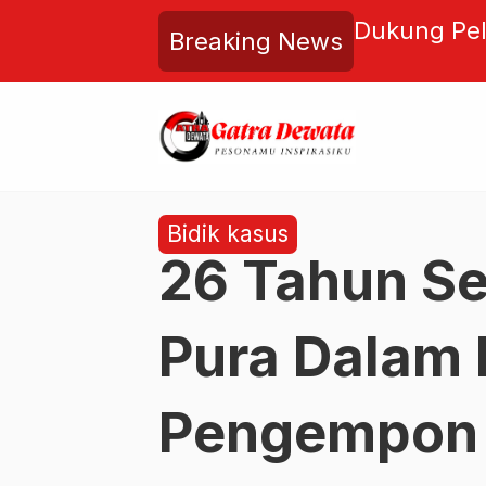
rian Bahasa Bali, BTID
Disiplin da
Breaking News
m Bulan Bahasa Bali VIII di
Tabanan ke
Bidik kasus
26 Tahun S
Pura Dalam 
Pengempon 