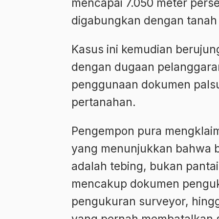
mencapai 7.050 meter perseg
digabungkan dengan tanah n
Kasus ini kemudian berujung
dengan dugaan pelanggaran
penggunaan dokumen palsu 
pertanahan.
Pengempon pura mengklaim 
yang menunjukkan bahwa b
adalah tebing, bukan pantai 
mencakup dokumen pengukur
pengukuran surveyor, hing