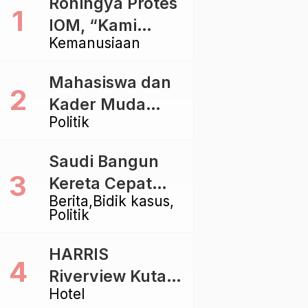
Rohingya Protes
IOM, “Kami
Kemanusiaan
dibiarkan Mati
Pelan – Pelan”
Mahasiswa dan
Kader Muda
Politik
Ramaikan Forum
Kebangsaan
Saudi Bangun
Golkar di
Kereta Cepat
Singaraja
Berita
Bidik kasus
Rp112 Triliun,
Politik
Indonesia Kaji
Proyek Rp116
HARRIS
Triliun yang
Riverview Kuta
Baru Sampai
Hotel
Bali Tawarkan