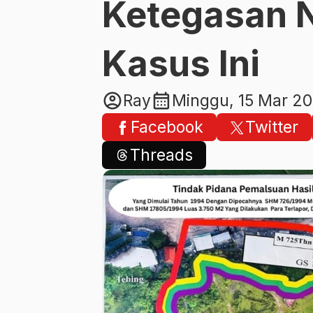
Ketegasan 
Kasus Ini
account_circle
calendar_month
Ray
Minggu, 15 Mar 2
Facebook
Twitter
Threads