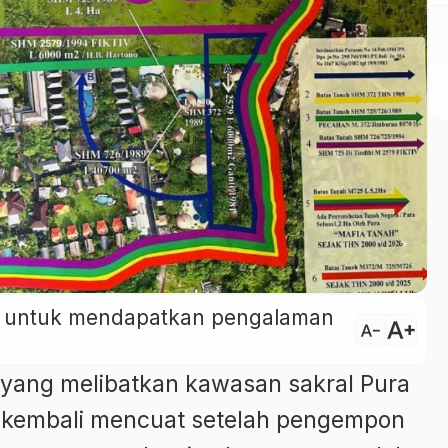
ini untuk mendapatkan pengalaman
text_increase
text_decrease
yang melibatkan kawasan sakral Pura
 kembali mencuat setelah pengempon