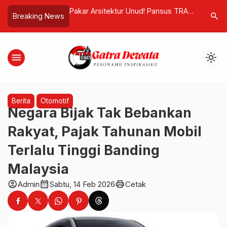
tap Berkelas,
Pakar Arsitektur Unud! Pansus TRAP
Gadis 15 
search
Breaking News
ki Jalani Pemulihan
Bukan “Super Power”, Eksekutif
Lupus, Bu
Wajib Eksekusi Temuan Tata Ruang
Transport
Bali
menu
light_mode
Berita
Otomotif
Negara Bijak Tak Bebankan
Rakyat, Pajak Tahunan Mobil
Terlalu Tinggi Banding
Malaysia
account_circle
calendar_month
print
Admin
Sabtu, 14 Feb 2026
Cetak