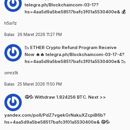
telegra.ph/Blockchaincom-03-17?
hs=4aa5d9a5be58517bafc3f01a5530400e& 💰
h5sr1z
Balas
26 Maret 2026 11:27 PM
📉 ETHER Crypto Refund Program Receive
Now 🔥🔥 telegra.ph/Blockchaincom-03-17-4?
hs=4aa5d9a5be58517bafc3f01a5530400e& 📉
omrz9i
Balas
25 Maret 2026 11:50 PM
🤤💦 Withdraw 1.824256 BTC. Next >>
yandex.com/poll/PdZ7vgekGrNakuXZcpiB6b?
hs=4aa5d9a5be58517bafc3f01a5530400e& 🤤💦