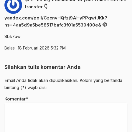
transfer 👇
yandex.com/poll/CzcnvHQfzj9AHyPPgwtJKk?
hs=4aa5d9a5be58517bafc3f01a5530400e& 🤭
8bk7uw
Balas
18 Februari 2026 5:32 PM
Silahkan tulis komentar Anda
Email Anda tidak akan dipublikasikan. Kolom yang bertanda
bintang (*) wajib diisi
Komentar*