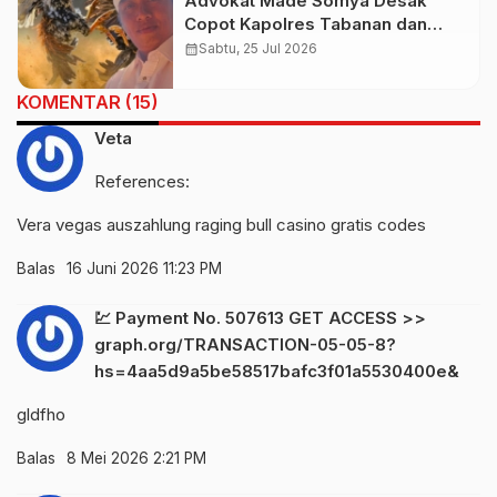
Advokat Made Somya Desak
Copot Kapolres Tabanan dan
Kapolsek Baturiti Usai Amuk
calendar_month
Sabtu, 25 Jul 2026
Massa
KOMENTAR (15)
Veta
References:
Vera vegas auszahlung
raging bull casino gratis codes
Balas
16 Juni 2026 11:23 PM
💹 Payment No. 507613 GET ACCESS >>
graph.org/TRANSACTION-05-05-8?
hs=4aa5d9a5be58517bafc3f01a5530400e&
gldfho
Balas
8 Mei 2026 2:21 PM