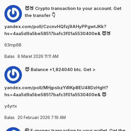
😈🍑 Crypto transaction to your account. Get
the transfer 👇
yandex.com/poll/CzcnvHQfzj9AHyPPgwtJKk?
hs=4aa5d9a5be58517bafc3f01a5530400e& 😈🍑
63mp68
Balas
8 Maret 2026 11:11 AM
😈 Balance +1,824040 btc. Get >
yandex.com/poll/MHjpsbzYiRKpBEU48DzHgH?
hs=4aa5d9a5be58517bafc3f01a5530400e& 😈
y4yrtx
Balas
20 Februari 2026 7:19 AM
🤭 E-money transaction to your wallet. Get the