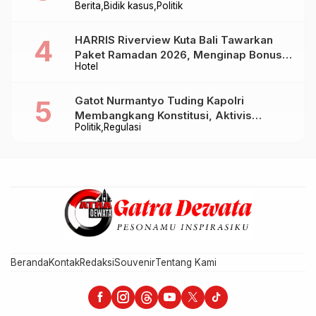
Berita
Bidik kasus
Politik
Baru Sampai Bandung
HARRIS Riverview Kuta Bali Tawarkan
Paket Ramadan 2026, Menginap Bonus
Hotel
Takjil hingga Bukber Mulai Rp88.888
Gatot Nurmantyo Tuding Kapolri
Membangkang Konstitusi, Aktivis
Politik
Regulasi
Tegaskan Polri Tak Punya Sejarah
Berkhianat pada Presiden
Beranda
Kontak
Redaksi
Souvenir
Tentang Kami