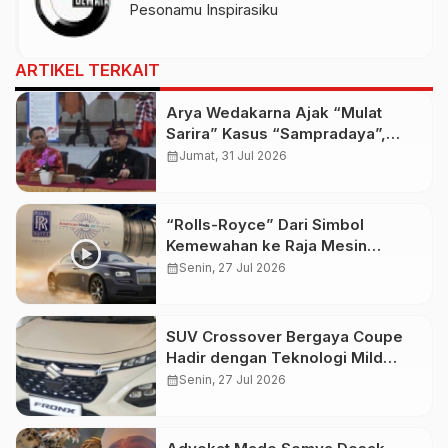
Pesonamu Inspirasiku
ARTIKEL TERKAIT
Arya Wedakarna Ajak “Mulat
Sarira” Kasus “Sampradaya”,
Buka Ashram Untuk Spiritual
calendar_month
Jumat, 31 Jul 2026
Tourism
“Rolls-Royce” Dari Simbol
Kemewahan ke Raja Mesin
Pesawat
calendar_month
Senin, 27 Jul 2026
SUV Crossover Bergaya Coupe
Hadir dengan Teknologi Mild
Hybrid dan Fitur Keselamatan
calendar_month
Senin, 27 Jul 2026
Modern