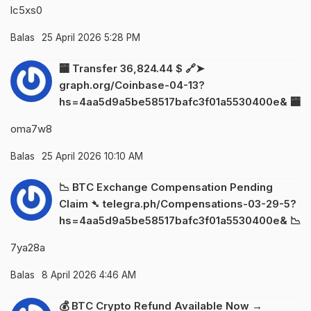
lc5xs0
Balas
25 April 2026 5:28 PM
🏧 Transfer 36,824.44 $ 🔗➤
graph.org/Coinbase-04-13?
hs=4aa5d9a5be58517bafc3f01a5530400e& 🏧
oma7w8
Balas
25 April 2026 10:10 AM
📉 BTC Exchange Compensation Pending
Claim ➴ telegra.ph/Compensations-03-29-5?
hs=4aa5d9a5be58517bafc3f01a5530400e& 📉
7ya28a
Balas
8 April 2026 4:46 AM
💰 BTC Crypto Refund Available Now →