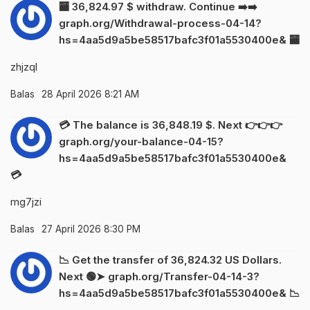
🏧 36,824.97 $ withdraw. Continue ➡️➡️
graph.org/Withdrawal-process-04-14?
hs=4aa5d9a5be58517bafc3f01a5530400e& 🏧
zhjzql
Balas
28 April 2026 8:21 AM
💳 The balance is 36,848.19 $. Next 👉👉👉
graph.org/your-balance-04-15?
hs=4aa5d9a5be58517bafc3f01a5530400e&
💳
mg7jzi
Balas
27 April 2026 8:30 PM
📉 Get the transfer of 36,824.32 US Dollars.
Next 🟢➤ graph.org/Transfer-04-14-3?
hs=4aa5d9a5be58517bafc3f01a5530400e& 📉