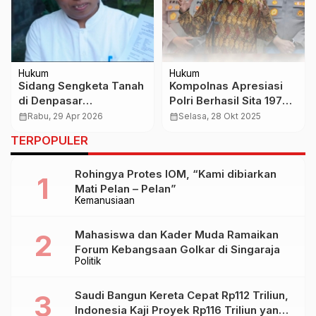
Hukum
Hukum
Sidang Sengketa Tanah
Kompolnas Apresiasi
di Denpasar
Polri Berhasil Sita 197
Dipersoalkan, Kuasa
Ton Narkoba, 51 Ribu
calendar_month
Rabu, 29 Apr 2026
calendar_month
Selasa, 28 Okt 2025
Hukum Indrawati Soroti
Tersangka Diamankan
TERPOPULER
Dugaan Kejanggalan
Proses
Rohingya Protes IOM, “Kami dibiarkan
Mati Pelan – Pelan”
Kemanusiaan
Mahasiswa dan Kader Muda Ramaikan
Forum Kebangsaan Golkar di Singaraja
Politik
Saudi Bangun Kereta Cepat Rp112 Triliun,
Indonesia Kaji Proyek Rp116 Triliun yang