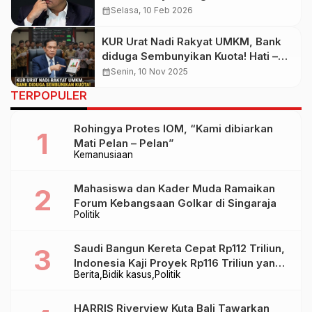
Darah
calendar_month
Selasa, 10 Feb 2026
KUR Urat Nadi Rakyat UMKM, Bank
diduga Sembunyikan Kuota! Hati –
hati dengan Uang Rakyat
calendar_month
Senin, 10 Nov 2025
TERPOPULER
Rohingya Protes IOM, “Kami dibiarkan
Mati Pelan – Pelan”
Kemanusiaan
Mahasiswa dan Kader Muda Ramaikan
Forum Kebangsaan Golkar di Singaraja
Politik
Saudi Bangun Kereta Cepat Rp112 Triliun,
Indonesia Kaji Proyek Rp116 Triliun yang
Berita
Bidik kasus
Politik
Baru Sampai Bandung
HARRIS Riverview Kuta Bali Tawarkan