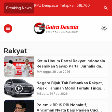
ngan Ungkap Luka
KPU Denpasar Tetapkan 516.760
Kejati Ba
search
Breaking News
Polisi: Lapor
Pemilih Berkelanjutan Triwulan III
Yang Kur
Empati Justru Absen
2025
Penangan
Sepanjan
menu
light_mode
Rakyat
Ketua Umum Partai Rakyat Indonesia
Resmikan Sayap Partai Jurnalis dan
Influencer
calendar_month
Minggu, 28 Jun 2026
Negara Bijak Tak Bebankan Rakyat,
Pajak Tahunan Mobil Terlalu Tinggi
Banding Malaysia
calendar_month
Sabtu, 14 Feb 2026
Polemik BPJS PBI Nonaktif,
Ancaman Nyata bagi Pasien Cuci