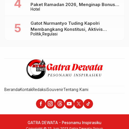
Paket Ramadan 2026, Menginap Bonus
Hotel
Takjil hingga Bukber Mulai Rp88.888
Gatot Nurmantyo Tuding Kapolri
Membangkang Konstitusi, Aktivis
Politik
Regulasi
Tegaskan Polri Tak Punya Sejarah
Berkhianat pada Presiden
Beranda
Kontak
Redaksi
Souvenir
Tentang Kami
GATRA DEWATA - Pesonamu Inspirasiku
Copyright © 22 Juni 2013 Gatra Dewata Group