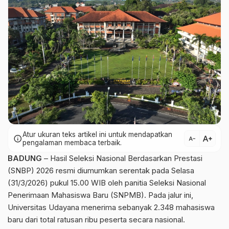
Atur ukuran teks artikel ini untuk mendapatkan
text_increase
info
text_decrease
pengalaman membaca terbaik.
BADUNG
– Hasil Seleksi Nasional Berdasarkan Prestasi
(SNBP) 2026 resmi diumumkan serentak pada Selasa
(31/3/2026) pukul 15.00 WIB oleh panitia Seleksi Nasional
Penerimaan Mahasiswa Baru (SNPMB). Pada jalur ini,
Universitas Udayana menerima sebanyak 2.348 mahasiswa
baru dari total ratusan ribu peserta secara nasional.