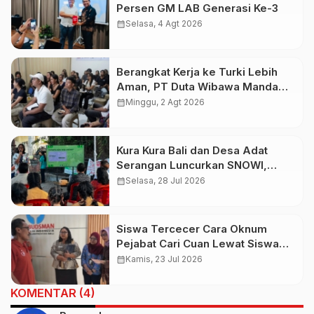
Persen GM LAB Generasi Ke-3
calendar_month
Selasa, 4 Agt 2026
Berangkat Kerja ke Turki Lebih
Aman, PT Duta Wibawa Manda
Putra Bali Didukung AYC Turki
calendar_month
Minggu, 2 Agt 2026
Kura Kura Bali dan Desa Adat
Serangan Luncurkan SNOWI,
Sampah Non-Organik Kini Bisa
calendar_month
Selasa, 28 Jul 2026
Jadi Tabungan
Siswa Tercecer Cara Oknum
Pejabat Cari Cuan Lewat Siswa
Jalur Titipan, Gung De Sebut
calendar_month
Kamis, 23 Jul 2026
Ombudsman Tak Bekerja
KOMENTAR (4)