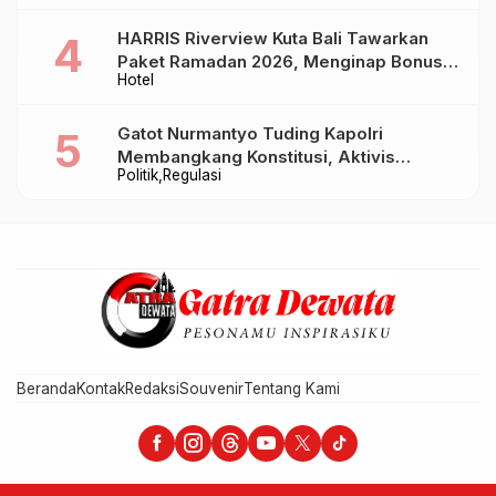
HARRIS Riverview Kuta Bali Tawarkan
Paket Ramadan 2026, Menginap Bonus
Hotel
Takjil hingga Bukber Mulai Rp88.888
Gatot Nurmantyo Tuding Kapolri
Membangkang Konstitusi, Aktivis
Politik
Regulasi
Tegaskan Polri Tak Punya Sejarah
Berkhianat pada Presiden
Beranda
Kontak
Redaksi
Souvenir
Tentang Kami