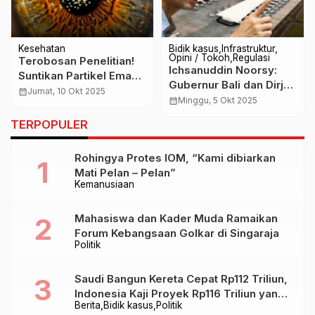
Kesehatan
Bidik kasus
Infrastruktur
Opini / Tokoh
Regulasi
Terobosan Penelitian!
Ichsanuddin Noorsy:
Suntikan Partikel Emas
Gubernur Bali dan Dirjen
Bisa Pulihkan
calendar_month
Jumat, 10 Okt 2025
Perhubungan Udara
calendar_month
Minggu, 5 Okt 2025
Penglihatan Tanpa
Kemenhub Lecehkan
Operasi
TERPOPULER
Presiden dan Rusak
Iklim Serta Kepastian
Rohingya Protes IOM, “Kami dibiarkan
Investasi
Mati Pelan – Pelan”
Kemanusiaan
Mahasiswa dan Kader Muda Ramaikan
Forum Kebangsaan Golkar di Singaraja
Politik
Saudi Bangun Kereta Cepat Rp112 Triliun,
Indonesia Kaji Proyek Rp116 Triliun yang
Berita
Bidik kasus
Politik
Baru Sampai Bandung