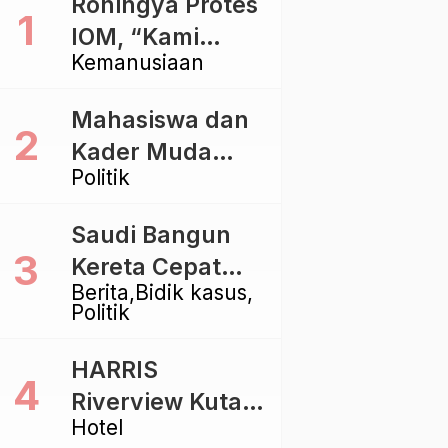
Rohingya Protes
IOM, “Kami
Kemanusiaan
dibiarkan Mati
Pelan – Pelan”
Mahasiswa dan
Kader Muda
Politik
Ramaikan Forum
Kebangsaan
Saudi Bangun
Golkar di
Kereta Cepat
Singaraja
Berita
Bidik kasus
Rp112 Triliun,
Politik
Indonesia Kaji
Proyek Rp116
HARRIS
Triliun yang
Riverview Kuta
Baru Sampai
Hotel
Bali Tawarkan