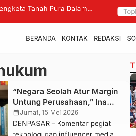
engketa Tanah Pura Dalam
BREIG S
 Pengempon Pertanyakan
Komuni
Negara Usut Kasus Ini
BERANDA
KONTAK
REDAKSI
SO
T
 hukum
“Negara Seolah Atur Margin
Untung Perusahaan,” Ina
Liem Bongkar Kejanggalan
calendar_month
Jumat, 15 Mei 2026
Kasus Nadiem Chromebook
DENPASAR – Komentar pegiat
teknologi dan influencer media