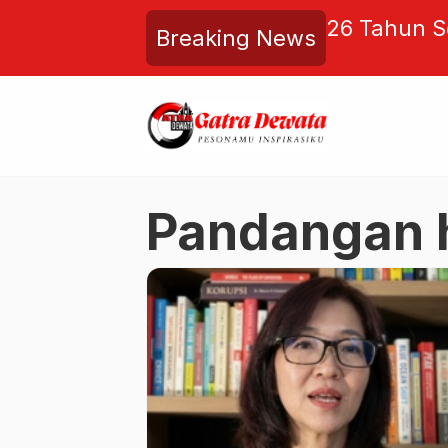
gaan Korupsi Dana Desa,
26 Tahun S
Breaking News
iluman Jadi Proyek Baru!
Balangan,
Junus Fanggi Terlibat?
Ketegasan 
Pandangan