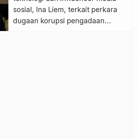
sosial, Ina Liem, terkait perkara
dugaan korupsi pengadaan
Chromebook menuai perhatian
publik. Ia menilai cara menghitung
kerugian negara dalam kasus
tersebut berpotensi menimbulkan
persoalan serius terhadap logika
bisnis, kepastian hukum, hingga
iklim investasi di Indonesia.
Menurut Ina Liem, penentuan
kerugian negara semestinya
menggunakan pendekatan harga