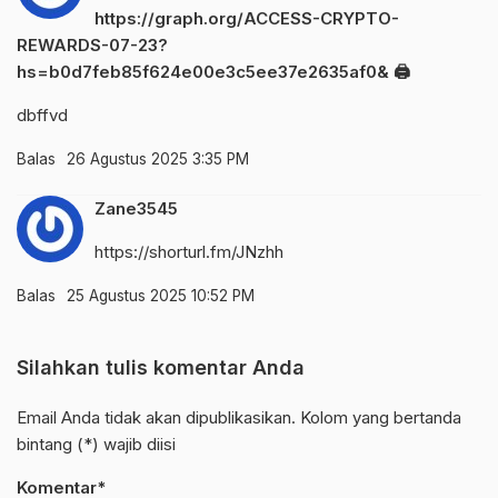
https://graph.org/ACCESS-CRYPTO-
REWARDS-07-23?
hs=b0d7feb85f624e00e3c5ee37e2635af0& 🖨
dbffvd
Balas
26 Agustus 2025 3:35 PM
Zane3545
https://shorturl.fm/JNzhh
Balas
25 Agustus 2025 10:52 PM
Silahkan tulis komentar Anda
Email Anda tidak akan dipublikasikan. Kolom yang bertanda
bintang (*) wajib diisi
Komentar*