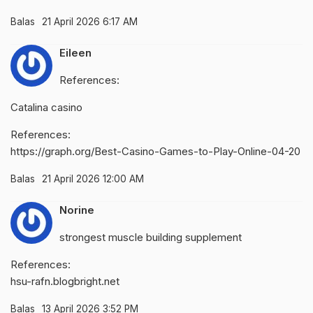
Balas
21 April 2026 6:17 AM
Eileen
References:
Catalina casino
References:
https://graph.org/Best-Casino-Games-to-Play-Online-04-20
Balas
21 April 2026 12:00 AM
Norine
strongest muscle building supplement
References:
hsu-rafn.blogbright.net
Balas
13 April 2026 3:52 PM