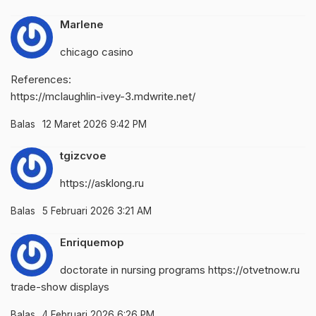
Marlene
chicago casino
References:
https://mclaughlin-ivey-3.mdwrite.net/
Balas
12 Maret 2026 9:42 PM
tgizcvoe
https://asklong.ru
Balas
5 Februari 2026 3:21 AM
Enriquemop
doctorate in nursing programs
https://otvetnow.ru
trade-show displays
Balas
4 Februari 2026 6:26 PM