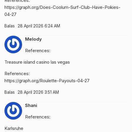
References:
https://graph.org/Does-Coolum-Surf-Club-Have-Pokies-
04-27
Balas
28 April 2026 6:24 AM
Melody
References:
Treasure island casino las vegas
References:
https://graph.org/Roulette-Payouts-04-27
Balas
28 April 2026 3:51 AM
Shani
References:
Karlsruhe