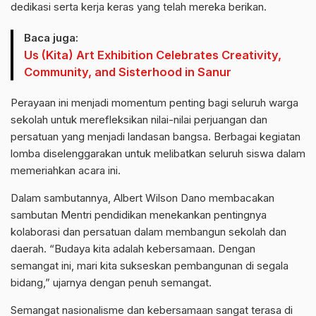
dedikasi serta kerja keras yang telah mereka berikan.
Baca juga:
Us (Kita) Art Exhibition Celebrates Creativity,
Community, and Sisterhood in Sanur
Perayaan ini menjadi momentum penting bagi seluruh warga
sekolah untuk merefleksikan nilai-nilai perjuangan dan
persatuan yang menjadi landasan bangsa. Berbagai kegiatan
lomba diselenggarakan untuk melibatkan seluruh siswa dalam
memeriahkan acara ini.
Dalam sambutannya, Albert Wilson Dano membacakan
sambutan Mentri pendidikan menekankan pentingnya
kolaborasi dan persatuan dalam membangun sekolah dan
daerah. “Budaya kita adalah kebersamaan. Dengan
semangat ini, mari kita sukseskan pembangunan di segala
bidang,” ujarnya dengan penuh semangat.
Semangat nasionalisme dan kebersamaan sangat terasa di