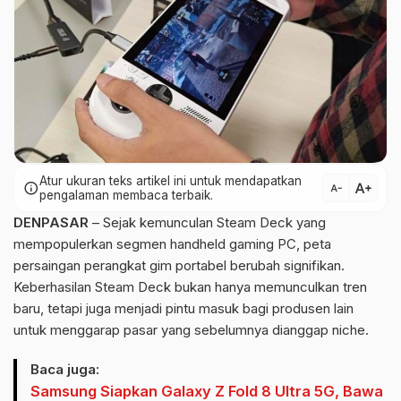
Atur ukuran teks artikel ini untuk mendapatkan
text_increase
info
text_decrease
pengalaman membaca terbaik.
DENPASAR
– Sejak kemunculan Steam Deck yang
mempopulerkan segmen handheld gaming PC, peta
persaingan perangkat gim portabel berubah signifikan.
Keberhasilan Steam Deck bukan hanya memunculkan tren
baru, tetapi juga menjadi pintu masuk bagi produsen lain
untuk menggarap pasar yang sebelumnya dianggap niche.
Baca juga:
Samsung Siapkan Galaxy Z Fold 8 Ultra 5G, Bawa