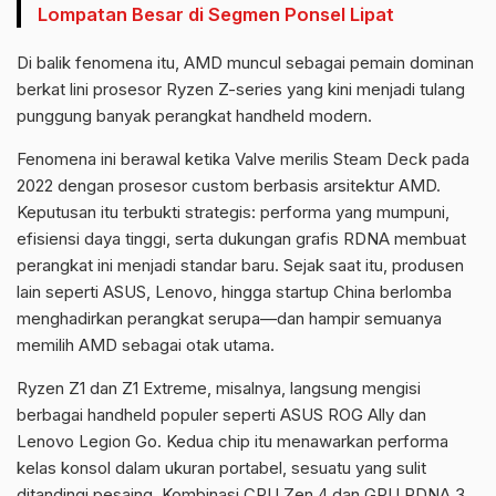
Lompatan Besar di Segmen Ponsel Lipat
Di balik fenomena itu, AMD muncul sebagai pemain dominan
berkat lini prosesor Ryzen Z-series yang kini menjadi tulang
punggung banyak perangkat handheld modern.
Fenomena ini berawal ketika Valve merilis Steam Deck pada
2022 dengan prosesor custom berbasis arsitektur AMD.
Keputusan itu terbukti strategis: performa yang mumpuni,
efisiensi daya tinggi, serta dukungan grafis RDNA membuat
perangkat ini menjadi standar baru. Sejak saat itu, produsen
lain seperti ASUS, Lenovo, hingga startup China berlomba
menghadirkan perangkat serupa—dan hampir semuanya
memilih AMD sebagai otak utama.
Ryzen Z1 dan Z1 Extreme, misalnya, langsung mengisi
berbagai handheld populer seperti ASUS ROG Ally dan
Lenovo Legion Go. Kedua chip itu menawarkan performa
kelas konsol dalam ukuran portabel, sesuatu yang sulit
ditandingi pesaing. Kombinasi CPU Zen 4 dan GPU RDNA 3