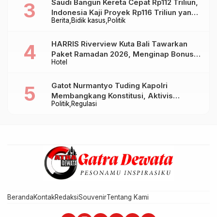
Saudi Bangun Kereta Cepat Rp112 Triliun,
Indonesia Kaji Proyek Rp116 Triliun yang
Berita
Bidik kasus
Politik
Baru Sampai Bandung
HARRIS Riverview Kuta Bali Tawarkan
Paket Ramadan 2026, Menginap Bonus
Hotel
Takjil hingga Bukber Mulai Rp88.888
Gatot Nurmantyo Tuding Kapolri
Membangkang Konstitusi, Aktivis
Politik
Regulasi
Tegaskan Polri Tak Punya Sejarah
Berkhianat pada Presiden
Beranda
Kontak
Redaksi
Souvenir
Tentang Kami