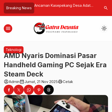
Lee Ditahan Polda
Ancaman Kasepekang Desa Adat
Pencari 
search
Breaking News
kait Dugaan
Pemogan Dinilai Tak Manusiawi, Jro
Menemuk
oduk Kesehatan
Somya: Adat Tak Boleh Menyalahi
Wajah ya
Hak Asasi
menu
light_mode
Teknologi
AMD Nyaris Dominasi Pasar
Handheld Gaming PC Sejak Era
Steam Deck
account_circle
calendar_month
print
Admin
Jumat, 21 Nov 2025
Cetak