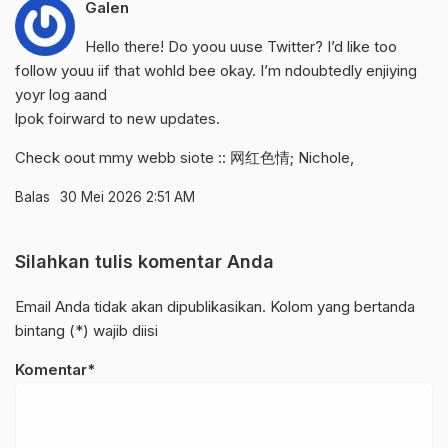
Galen
Hello there! Do yoou uuse Twitter? I’d like too
follow youu iif that wohld bee okay. I’m ndoubtedly enjiying
yoyr log aand
lpok foirward to new updates.
Check oout mmy webb siote :: 网红色情;
Nichole
,
Balas
30 Mei 2026 2:51 AM
Silahkan tulis komentar Anda
Email Anda tidak akan dipublikasikan. Kolom yang bertanda
bintang (*) wajib diisi
Komentar*