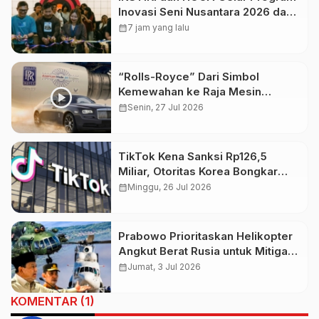
Inovasi Seni Nusantara 2026 dan
Pameran UTOPIA X DISTOPIA:
calendar_month
7 jam yang lalu
UnBALIveable
“Rolls-Royce” Dari Simbol
Kemewahan ke Raja Mesin
Pesawat
calendar_month
Senin, 27 Jul 2026
TikTok Kena Sanksi Rp126,5
Miliar, Otoritas Korea Bongkar
Pelanggaran Data Pribadi
calendar_month
Minggu, 26 Jul 2026
Prabowo Prioritaskan Helikopter
Angkut Berat Rusia untuk Mitigasi
Bencana, Kemhan Tegaskan
calendar_month
Jumat, 3 Jul 2026
Masih Tahap Penjajakan
KOMENTAR (1)