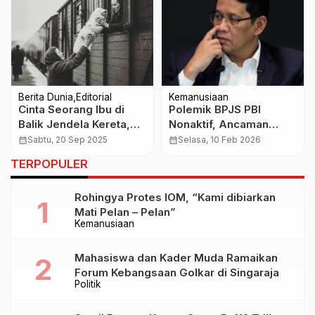
Berita Dunia
Editorial
Kemanusiaan
Cinta Seorang Ibu di
Polemik BPJS PBI
Balik Jendela Kereta,
Nonaktif, Ancaman
Kisah Menggetarkan
Nyata bagi Pasien Cuci
calendar_month
Sabtu, 20 Sep 2025
calendar_month
Selasa, 10 Feb 2026
dari Polandia 1943
Darah
TERPOPULER
Rohingya Protes IOM, “Kami dibiarkan
Mati Pelan – Pelan”
Kemanusiaan
Mahasiswa dan Kader Muda Ramaikan
Forum Kebangsaan Golkar di Singaraja
Politik