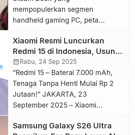
mempopulerkan segmen
handheld gaming PC, peta
persaingan perangkat gim
Xiaomi Resmi Luncurkan
portabel berubah signifikan.
Redmi 15 di Indonesia, Usung
Keberhasilan Steam Deck bukan
Baterai Jumbo 7.000 mAh
calendar_month
Rabu, 24 Sep 2025
hanya memunculkan tren baru,
“Redmi 15 – Baterai 7.000 mAh,
tetapi juga menjadi pintu masuk
Tenaga Tanpa Henti Mulai Rp 2
bagi produsen lain untuk
Jutaan!” JAKARTA, 23
menggarap pasar yang
September 2025 – Xiaomi
sebelumnya dianggap niche. Di
Indonesia resmi merilis
balik fenomena itu, AMD muncul
Samsung Galaxy S26 Ultra
smartphone terbaru mereka,
sebagai pemain dominan berkat