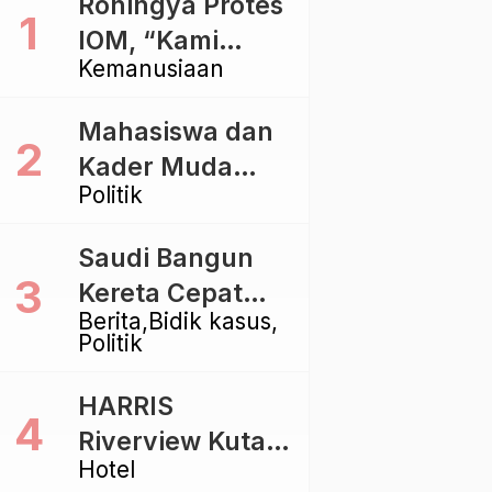
Rohingya Protes
IOM, “Kami
Kemanusiaan
dibiarkan Mati
Pelan – Pelan”
Mahasiswa dan
Kader Muda
Politik
Ramaikan Forum
Kebangsaan
Saudi Bangun
Golkar di
Kereta Cepat
Singaraja
Berita
Bidik kasus
Rp112 Triliun,
Politik
Indonesia Kaji
Proyek Rp116
HARRIS
Triliun yang
Riverview Kuta
Baru Sampai
Hotel
Bali Tawarkan