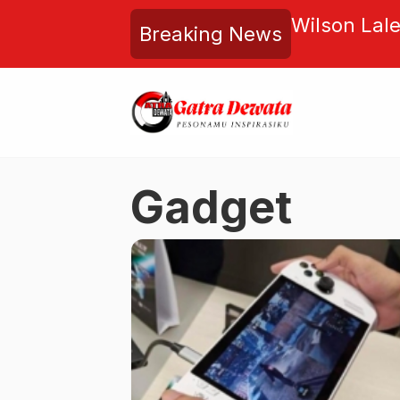
 Tubuh PHDI Denpasar, Pasca
Wilson Lal
Breaking News
nya Umat ke Hindu, Ujian
Komite Kee
an Pelayanan
Maroko dan
Gadget