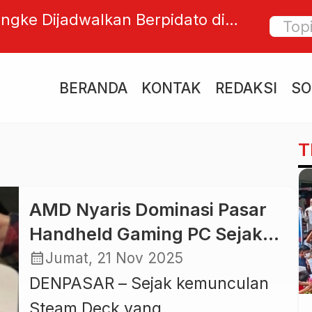
engke Dijadwalkan Berpidato di
Nuanu 
mpat PBB tentang Isu Sahara
Residen
 Hak Asasi Manusia
BERANDA
KONTAK
REDAKSI
SO
T
AMD Nyaris Dominasi Pasar
Handheld Gaming PC Sejak
Era Steam Deck
calendar_month
Jumat, 21 Nov 2025
DENPASAR – Sejak kemunculan
Steam Deck yang